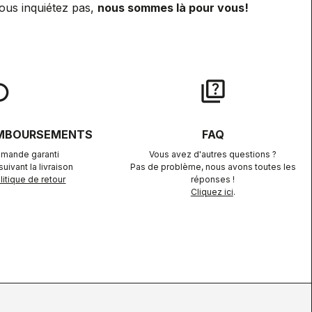
ous inquiétez pas,
nous sommes là pour vous!
lay
quiz
EMBOURSEMENTS
FAQ
mande garanti
Vous avez d'autres questions ?
uivant la livraison
Pas de problème, nous avons toutes les
itique de retour
réponses !
Cliquez ici
.