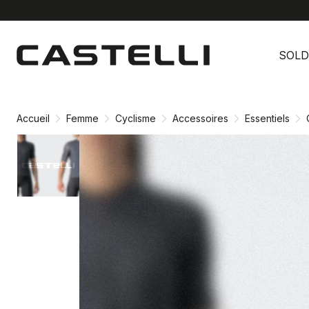
Passer
Passer
au
à
SOLD
contenu
la
directement
navigation
directement
Accueil
Femme
Cyclisme
Accessoires
Essentiels