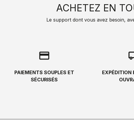
ACHETEZ EN TO
Le support dont vous avez besoin, avec 
credit_card
local_s
PAIEMENTS SOUPLES ET
EXPÉDITION 
SÉCURISÉS
OUVR