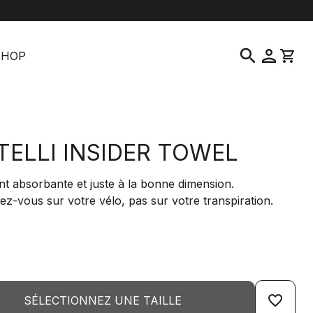
location_on
language
vice clientèle
Trouver un magasin
Français
|
France
search
person
shopping_cart
SHOP
TELLI INSIDER TOWEL
t absorbante et juste à la bonne dimension.
z-vous sur votre vélo, pas sur votre transpiration.
favorite_border
SÉLECTIONNEZ UNE TAILLE