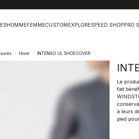
help
Ser
ES
HOMME
FEMME
CUSTOM
EXPLORE
SPEED SHOP
PRO 
sures
Hiver
INTENSO UL SHOECOVER
INT
Le produi
fait béné
WINDSTOP
conservan
à leurs d
pied pour