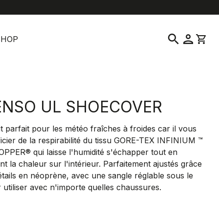
location_on
language
vice clientèle
Trouver un magasin
Français
|
France
search
person
shopping_cart
SHOP
ENSO UL SHOECOVER
t parfait pour les météo fraîches à froides car il vous
ficier de la respirabilité du tissu GORE-TEX INFINIUM ™
PER® qui laisse l'humidité s'échapper tout en
t la chaleur sur l'intérieur. Parfaitement ajustés grâce
étails en néoprène, avec une sangle réglable sous le
 utiliser avec n'importe quelles chaussures.