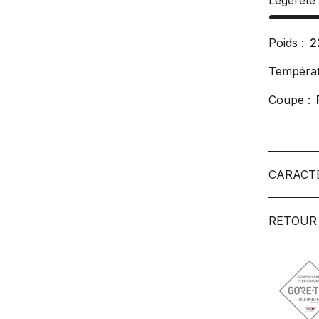
Légèreté
Poids :
2
Températ
Coupe :
CARACT
RETOUR 