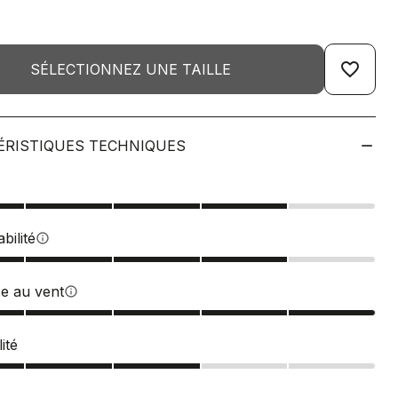
favorite_border
SÉLECTIONNEZ UNE TAILLE
ÉRISTIQUES TECHNIQUES
bilité
info
ce au vent
info
ité