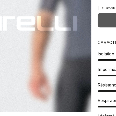
|
4520538
CARACT
Isolation
Imperméa
Résistan
Respirabil