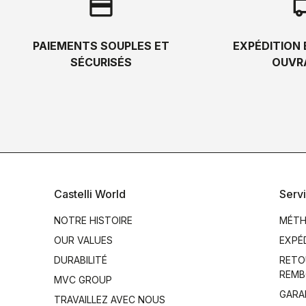
credit_card
local_s
PAIEMENTS SOUPLES ET
EXPÉDITION 
SÉCURISÉS
OUVR
Castelli World
Servi
NOTRE HISTOIRE
MÉTH
OUR VALUES
EXPÉ
DURABILITÉ
RETO
REMB
MVC GROUP
GARA
TRAVAILLEZ AVEC NOUS