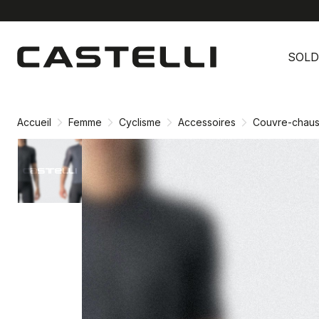
Passer
Passer
au
à
SOLD
contenu
la
directement
navigation
directement
Accueil
Femme
Cyclisme
Accessoires
Couvre-chaus