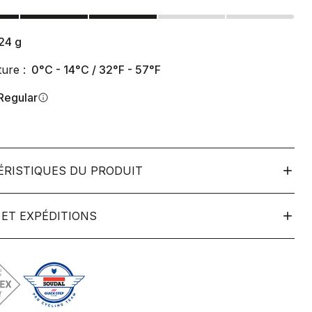
24
g
ure :
0°C - 14°C / 32°F - 57°F
Regular
info
ÉRISTIQUES DU PRODUIT
ET EXPÉDITIONS