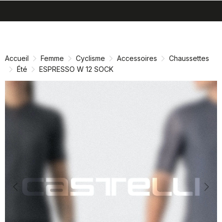
search
menu
shopping_cart
Passer
Passer
au
à
contenu
la
Accueil
Femme
Cyclisme
Accessoires
Chaussettes
directement
navigation
Été
ESPRESSO W 12 SOCK
directement
Previous
Nex