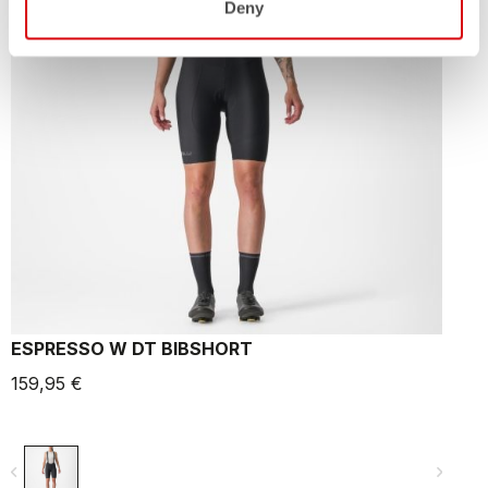
Deny
ESPRESSO W DT BIBSHORT
E
159,95 €
2
navigate_before
navigate_next
navigate_befo