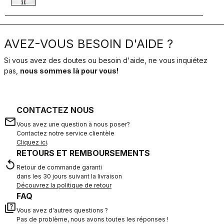
AVEZ-VOUS BESOIN D'AIDE ?
Si vous avez des doutes ou besoin d'aide, ne vous inquiétez
pas,
nous sommes là pour vous!
CONTACTEZ NOUS
email
Vous avez une question à nous poser?
Contactez notre service clientèle
Cliquez ici
.
RETOURS ET REMBOURSEMENTS
replay
Retour de commande garanti
dans les 30 jours suivant la livraison
Découvrez la politique de retour
FAQ
quiz
Vous avez d'autres questions ?
Pas de problème, nous avons toutes les réponses !