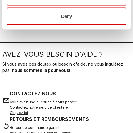
Deny
AVEZ-VOUS BESOIN D'AIDE ?
Si vous avez des doutes ou besoin d'aide, ne vous inquiétez
pas,
nous sommes là pour vous!
CONTACTEZ NOUS
email
Vous avez une question à nous poser?
Contactez notre service clientèle
Cliquez ici
.
RETOURS ET REMBOURSEMENTS
replay
Retour de commande garanti
dans les 30 jours suivant la livraison