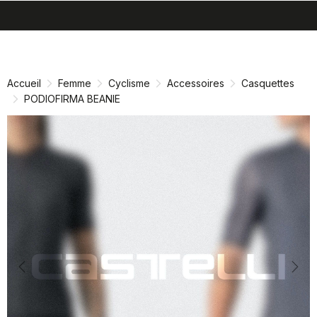
search
menu
shopping_cart
Passer
Passer
au
à
contenu
la
Accueil
Femme
Cyclisme
Accessoires
Casquettes
directement
navigation
PODIOFIRMA BEANIE
directement
Previous
Nex