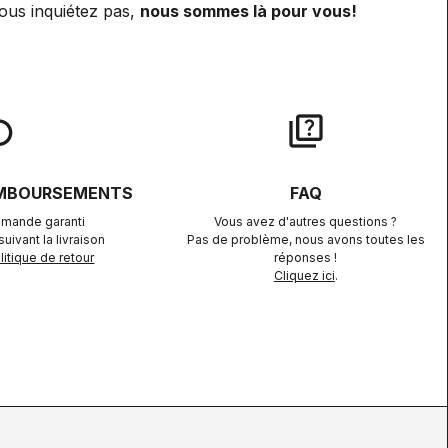
ous inquiétez pas,
nous sommes là pour vous!
lay
quiz
EMBOURSEMENTS
FAQ
mande garanti
Vous avez d'autres questions ?
uivant la livraison
Pas de problème, nous avons toutes les
itique de retour
réponses !
Cliquez ici
.