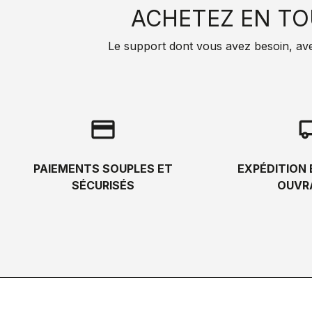
ACHETEZ EN TO
Le support dont vous avez besoin, avec 
credit_card
local_s
PAIEMENTS SOUPLES ET
EXPÉDITION 
SÉCURISÉS
OUVR