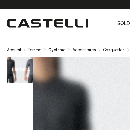
Passer
Passer
au
à
SOLD
contenu
la
directement
navigation
directement
Accueil
Femme
Cyclisme
Accessoires
Casquettes