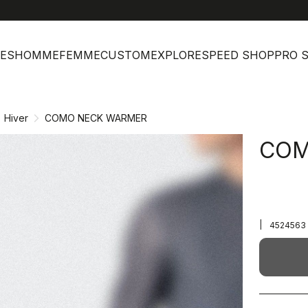
help
Ser
ES
HOMME
FEMME
CUSTOM
EXPLORE
SPEED SHOP
PRO 
Hiver
COMO NECK WARMER
COM
|
4524563