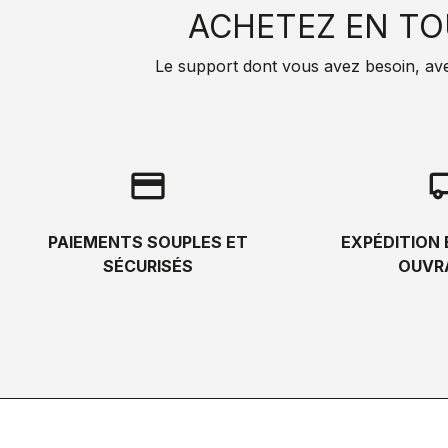
ACHETEZ EN TO
Le support dont vous avez besoin, avec 
credit_card
local_s
PAIEMENTS SOUPLES ET
EXPÉDITION 
SÉCURISÉS
OUVR