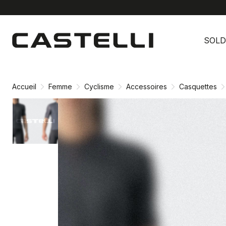
Passer
Passer
au
à
SOLD
contenu
la
directement
navigation
directement
Accueil
Femme
Cyclisme
Accessoires
Casquettes