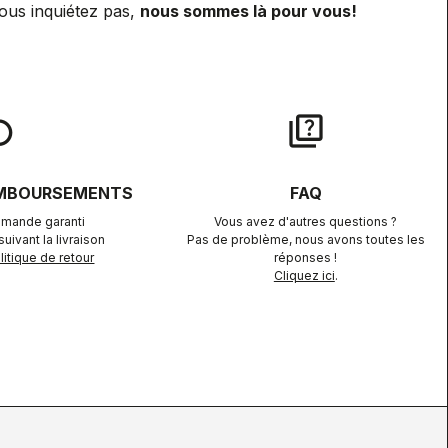
ous inquiétez pas,
nous sommes là pour vous!
lay
quiz
EMBOURSEMENTS
FAQ
mande garanti
Vous avez d'autres questions ?
uivant la livraison
Pas de problème, nous avons toutes les
itique de retour
réponses !
Cliquez ici
.