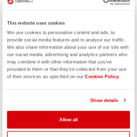
This website uses cookies
We use cookies to personalise content and ads, to
provide social media features and to analyse our traffic.
We also share information about your use of our site with
COME MISURARE
our social media, advertising and analytics partners who
Utilizza un metro da sarto, annota le misure e
may combine it with other information that you’ve
confrontale con la nostra tabella taglie per trovare quella
provided to them or that they’ve collected from your use
corretta. Per un risultato più accurato prendi le misure
of their services as specified on our
Cookies Policy
.
indossando un intimo tecnico adeguato. Se la misura
cade tra due taglie, suggeriamo di scegliere la taglia più
grande per un fit migliore.
Show details
Allow all