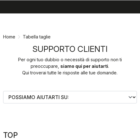
search
menu
shopping_cart
Vai
Vai
al
alla
contenuto
navigazione
Home
Tabella taglie
SUPPORTO CLIENTI
Per ogni tuo dubbio o necessità di supporto non ti
preoccupare,
siamo qui per aiutarti
.
Qui troverai tutte le risposte alle tue domande.
TOP