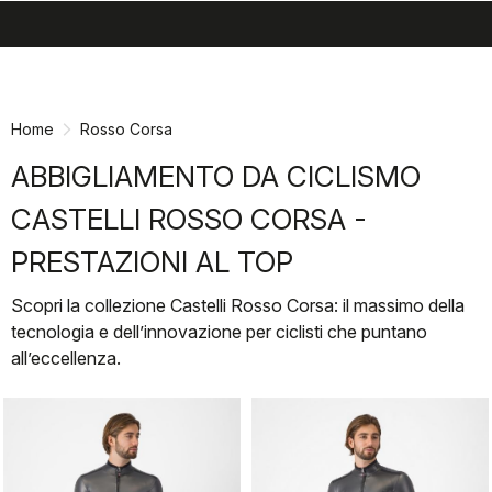
search
menu
shopping_cart
Vai
Vai
al
alla
contenuto
navigazione
Home
Rosso Corsa
ABBIGLIAMENTO DA CICLISMO
CASTELLI ROSSO CORSA -
PRESTAZIONI AL TOP
Scopri la collezione Castelli Rosso Corsa: il massimo della
tecnologia e dell’innovazione per ciclisti che puntano
all’eccellenza.