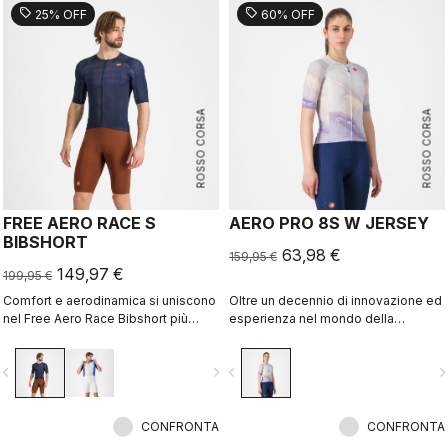
che non ridurrai la velocità per
sell
sell
25% OFF
60% OFF
rimanere più all’asciutto.
ROSSO CORSA
ROSSO CORSA
FREE AERO RACE S
AERO PRO 8S W JERSEY
BIBSHORT
63,98 €
159,95 €
149,97 €
199,95 €
Comfort e aerodinamica si uniscono
Oltre un decennio di innovazione ed
nel Free Aero Race Bibshort più
esperienza nel mondo della
veloce e confortevole mai
velocità. La nostra maglia più veloce
realizzato.
oggi è ancora più veloce.
vigate_before
navigate_next
navigate_before
navigate_n
CONFRONTA
CONFRONTA