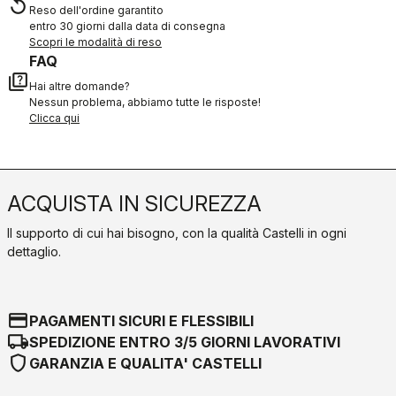
replay
Reso dell'ordine garantito
entro 30 giorni dalla data di consegna
Scopri le modalità di reso
FAQ
quiz
Hai altre domande?
Nessun problema, abbiamo tutte le risposte!
Clicca qui
ACQUISTA IN SICUREZZA
Il supporto di cui hai bisogno, con la qualità Castelli in ogni
dettaglio.
credit_card
PAGAMENTI SICURI E FLESSIBILI
local_shipping
SPEDIZIONE ENTRO 3/5 GIORNI LAVORATIVI
shield
GARANZIA E QUALITA' CASTELLI