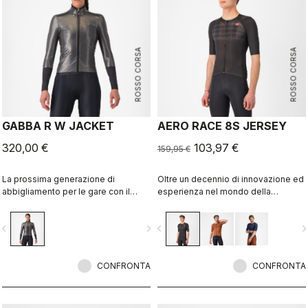
ROSSO CORSA
ROSSO CORSA
GABBA R W JACKET
AERO RACE 8S JERSEY
320,00 €
103,97 €
159,95 €
La prossima generazione di
Oltre un decennio di innovazione ed
abbigliamento per le gare con il
esperienza nel mondo della
cattivo tempo è arrivata. La giacca
velocità. La nostra maglia più veloce
Gabba R a maniche lunghe è la più
oggi è ancora più veloce.
vigate_before
navigate_next
navigate_before
navigate_n
protettiva e più aerodinamica di
sempre. Pensata per soddisfare le
richieste dei team di professionisti,
dove ogni watt di energia conta. È
CONFRONTA
CONFRONTA
stata collaudata nella galleria del
vento ed è risultata la nostra giacca
più performante, per cui stai certo