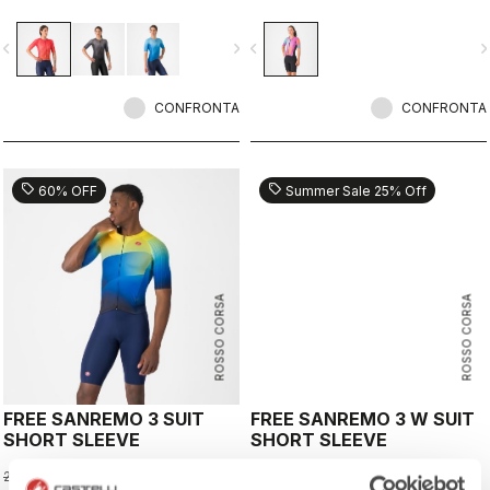
portion for exceptional comfort and
improved aerodynamics, especially
vigate_before
navigate_next
navigate_before
navigate_n
in crosswind conditions.CFD and in-
depth wind tunnel testing create the
fastest triathlon racing suit,
CONFRONTA
optimized for high speeds.
CONFRONTA
sell
sell
60% OFF
Summer Sale 25% Off
ROSSO CORSA
ROSSO CORSA
FREE SANREMO 3 SUIT
FREE SANREMO 3 W SUIT
SHORT SLEEVE
SHORT SLEEVE
91,98 €
187,50 €
229,95 €
250,00 €