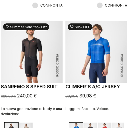
CONFRONTA
CONFRONTA
sell
sell
Summer Sale 25% Off
60% OFF
ROSSO CORSA
ROSSO CORSA
SANREMO S SPEED SUIT
CLIMBER'S A/C JERSEY
240,00 €
39,98 €
320,00 €
99,95 €
La nuova generazione di body è una
Leggera. Asciutta. Veloce.
rivoluzione.