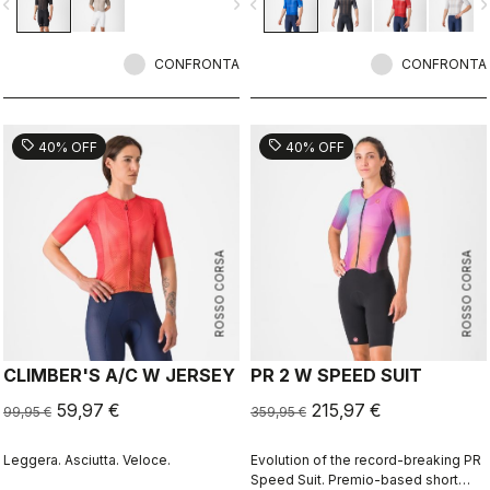
vigate_before
navigate_next
navigate_before
navigate_n
CONFRONTA
CONFRONTA
sell
sell
40% OFF
40% OFF
ROSSO CORSA
ROSSO CORSA
CLIMBER'S A/C W JERSEY
PR 2 W SPEED SUIT
59,97 €
215,97 €
99,95 €
359,95 €
Leggera. Asciutta. Veloce.
Evolution of the record-breaking PR
Speed Suit. Premio-based short