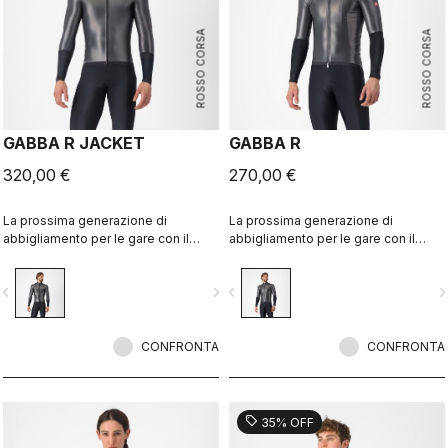
ROSSO CORSA
ROSSO CORSA
GABBA R JACKET
GABBA R
320,00 €
270,00 €
La prossima generazione di
La prossima generazione di
abbigliamento per le gare con il
abbigliamento per le gare con il
cattivo tempo è arrivata. La giacca
cattivo tempo è arrivata. La giacca
Gabba R a maniche lunghe è la più
Gabba R a maniche corte è la più
vigate_before
navigate_next
navigate_before
navigate_n
protettiva e più aerodinamica di
protettiva e più aerodinamica di
sempre.
sempre.
CONFRONTA
CONFRONTA
sell
35% OFF