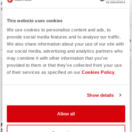
Revolutionizing our iconic Free
Revolutionizing our iconic Free
Sanremo Suit. Groundbreaking aero
Sanremo Suit. Groundbreaking aero
improvements due to the
improvements due to the
engineered ribbed fabric on the
engineered ribbed fabric on the
This website uses cookies
vigate_before
navigate_next
navigate_before
navigate_n
sleeves.
sleeves.
We use cookies to personalise content and ads, to
provide social media features and to analyse our traffic.
CONFRONTA
CONFRONTA
We also share information about your use of our site with
our social media, advertising and analytics partners who
may combine it with other information that you’ve
sell
sell
Summer Sale 20% Off
60% OFF
provided to them or that they’ve collected from your use
of their services as specified on our
Cookies Policy
.
ROSSO CORSA
ROSSO CORSA
Show details
Allow all
FREE SANREMO 3 SUIT
FREE SANREMO 3 W SUIT
SLEEVELESS
SLEEVELESS