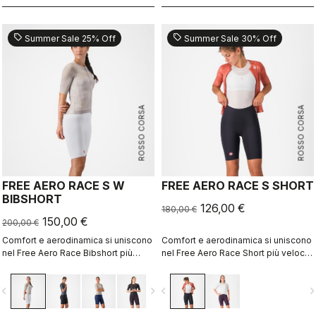
sell
sell
Summer Sale 25% Off
Summer Sale 30% Off
ROSSO CORSA
ROSSO CORSA
FREE AERO RACE S W
FREE AERO RACE S SHORT
BIBSHORT
126,00 €
180,00 €
150,00 €
200,00 €
Comfort e aerodinamica si uniscono
Comfort e aerodinamica si uniscono
nel Free Aero Race Bibshort più
nel Free Aero Race Short più veloce
veloce e confortevole mai
e confortevole mai realizzato.
realizzato.
vigate_before
navigate_next
navigate_before
navigate_n