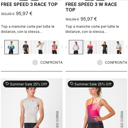
FREE SPEED 3 RACE TOP
FREE SPEED 3 W RACE
TOP
95,97 €
159,95 €
95,97 €
159,95 €
Top a maniche corte per tutte le
Top a maniche corte per tutte le
distanze, con la stessa
distanze, con la stessa
aerodinamica del nostro body Free
aerodinamica del nostro body Free
Sanremo 3 Short Sleeve.
Sanremo 3 W Short Sleeve.
vigate_before
navigate_next
navigate_before
navigate_n
CONFRONTA
CONFRONTA
sell
sell
Summer Sale 25% Off
Summer Sale 25% Off
ROSSO CORSA
ROSSO CORSA