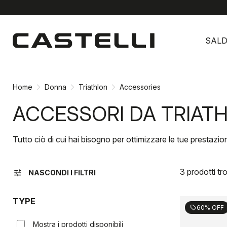
Vai
Vai
al
alla
SALD
contenuto
navigazione
Home
Donna
Triathlon
Accessories
ACCESSORI DA TRIAT
Tutto ciò di cui hai bisogno per ottimizzare le tue prestazio
3 prodotti tro
tune
NASCONDI I FILTRI
TYPE
60% OFF
sell
Mostra i prodotti disponibili