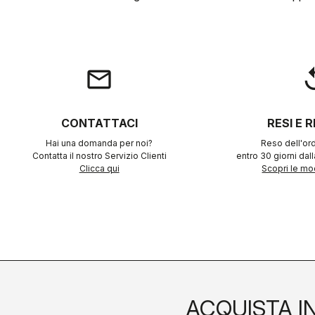
email
rep
CONTATTACI
RESI E 
Hai una domanda per noi?
Reso dell'ord
Contatta il nostro Servizio Clienti
entro 30 giorni dal
Clicca qui
Scopri le mod
ACQUISTA I