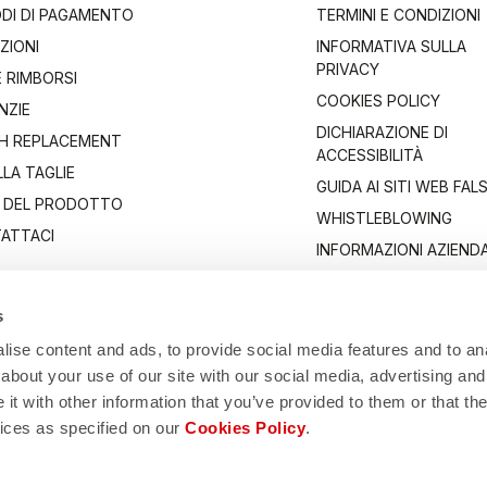
DI DI PAGAMENTO
TERMINI E CONDIZIONI
ZIONI
INFORMATIVA SULLA
PRIVACY
E RIMBORSI
COOKIES POLICY
NZIE
DICHIARAZIONE DI
H REPLACEMENT
ACCESSIBILITÀ
LA TAGLIE
GUIDA AI SITI WEB FALS
 DEL PRODOTTO
WHISTLEBLOWING
ATTACI
INFORMAZIONI AZIENDA
s
ise content and ads, to provide social media features and to anal
about your use of our site with our social media, advertising and
t with other information that you’ve provided to them or that the
vices as specified on our
Cookies Policy
.
Manifattura Valcismon S.p.A.
i 81/83, 32030 Fonzaso (BL), Italy - P.IVA: 00023370257 - CAP.SOC. €2.349.32