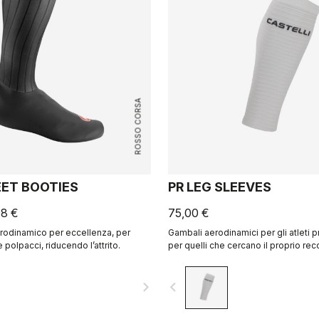
ROSSO CORSA
EET BOOTIES
PR LEG SLEEVES
98 €
75,00 €
rodinamico per eccellenza, per
Gambali aerodinamici per gli atleti p
 polpacci, riducendo l’attrito.
per quelli che cercano il proprio re
navigate_next
navigate_before