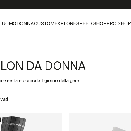
help
Servizio
I
UOMO
DONNA
CUSTOM
EXPLORE
SPEED SHOP
PRO SHOP
HLON DA DONNA
ni e restare comoda il giorno della gara.
vati