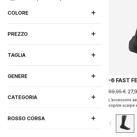
COLORE
PREZZO
TAGLIA
GENERE
-6 FAST F
69,95 €
27,
CATEGORIA
L’accessorio ae
coprire scarpe e
ROSSO CORSA
navigate_before