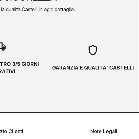
a qualità Castelli in ogni dettaglio.
hipping
shield
TRO 3/5 GIORNI
GARANZIA E QUALITA' CASTELLI
ATIVI
zio Clienti
Note Legali