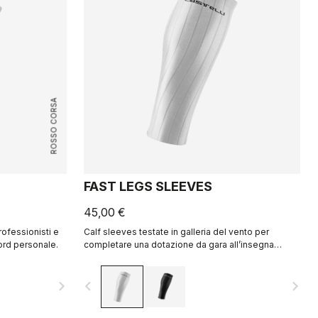
ROSSO CORSA
FAST LEGS SLEEVES
45,00 €
rofessionisti e
Calf sleeves testate in galleria del vento per
cord personale.
completare una dotazione da gara all’insegna
dell’aerodinamicità.
navigate_next
navigate_before
navigate_next