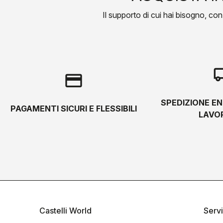
Il supporto di cui hai bisogno, con l
local_s
credit_card
SPEDIZIONE EN
PAGAMENTI SICURI E FLESSIBILI
LAVOR
Castelli World
Servi