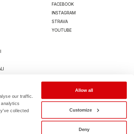
FACEBOOK
INSTAGRAM
STRAVA
YOUTUBE
I
LI
Allow all
yse our traffic.
 analytics
Customize
y’ve collected
Deny
3,00