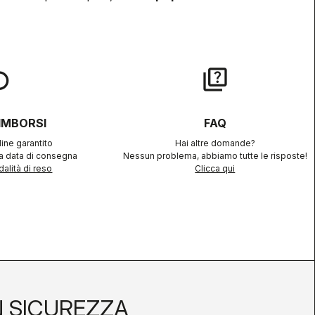
lay
quiz
RIMBORSI
FAQ
ine garantito
Hai altre domande?
la data di consegna
Nessun problema, abbiamo tutte le risposte!
alità di reso
Clicca qui
N SICUREZZA