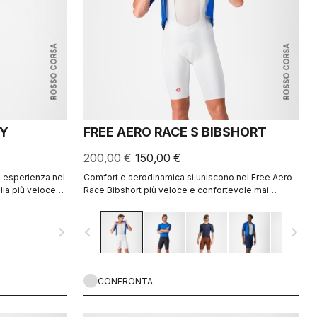
ROSSO CORSA
ROSSO CORSA
EY
FREE AERO RACE S BIBSHORT
200,00 €
150,00 €
d esperienza nel
Comfort e aerodinamica si uniscono nel Free Aero
lia più veloce
Race Bibshort più veloce e confortevole mai
realizzato.
navigate_next
navigate_before
navigate_next
CONFRONTA