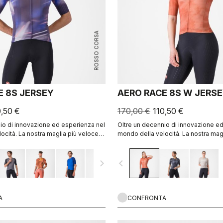
ROSSO CORSA
E 8S JERSEY
AERO RACE 8S W JERS
0,50 €
170,00 €
110,50 €
io di innovazione ed esperienza nel
Oltre un decennio di innovazione e
ocità. La nostra maglia più veloce
mondo della velocità. La nostra mag
iù veloce.
oggi è ancora più veloce
navigate_next
navigate_before
A
CONFRONTA