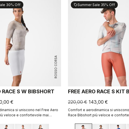
ale 30% Off
Summer Sale 35% Off
sell
ROSSO CORSA
O RACE S W BIBSHORT
FREE AERO RACE S KIT
0,00 €
220,00 €
143,00 €
inamica si uniscono nel Free Aero
Comfort e aerodinamica si uniscono
iù veloce e confortevole mai
Race Bibshort più veloce e confort
realizzato.