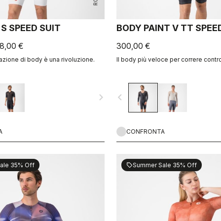
S SPEED SUIT
BODY PAINT V TT SPEE
8,00 €
300,00 €
zione di body è una rivoluzione.
Il body più veloce per correre contro
navigate_next
navigate_before
A
CONFRONTA
ale 35% Off
Summer Sale 35% Off
sell