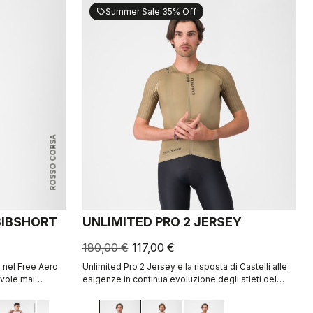
Summer Sale 35% Off
sell
ROSSO CORSA
 BIBSHORT
UNLIMITED PRO 2 JERSEY
180,00 €
117,00 €
 nel Free Aero
Unlimited Pro 2 Jersey è la risposta di Castelli alle
evole mai
esigenze in continua evoluzione degli atleti del
ciclismo gravel che vogliono ottenere ogni minimo
vantaggio senza sacrificare lo spirito di questo