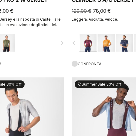
8,00 €
120,00 €
78,00 €
Jersey è la risposta di Castelli alle
Leggera. Asciutta. Veloce.
inua evoluzione degli atleti del
 che vogliono ottenere ogni minimo
sacrificare lo spirito di questo
navigate_next
navigate_before
A
CONFRONTA
ale 30% Off
Summer Sale 30% Off
sell