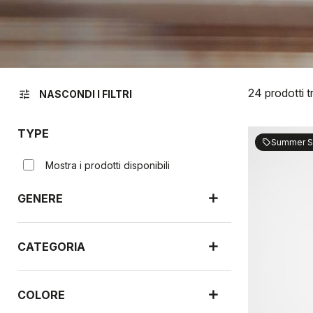
24 prodotti t
tune
NASCONDI I FILTRI
TYPE
Summer S
sell
Mostra i prodotti disponibili
GENERE
CATEGORIA
COLORE