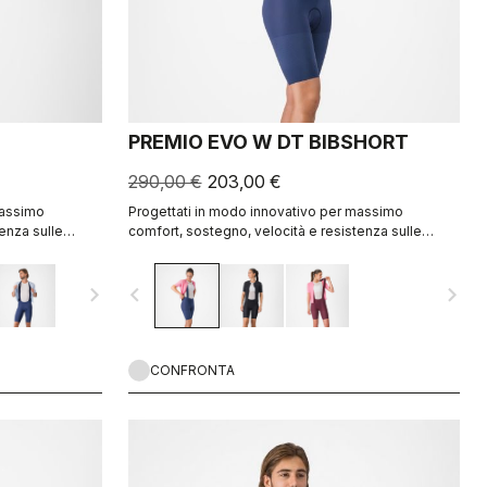
PREMIO EVO W DT BIBSHORT
290,00 €
203,00 €
massimo
Progettati in modo innovativo per massimo
enza sulle
comfort, sostegno, velocità e resistenza sulle
lunghe distanze.
navigate_next
navigate_before
navigate_next
CONFRONTA