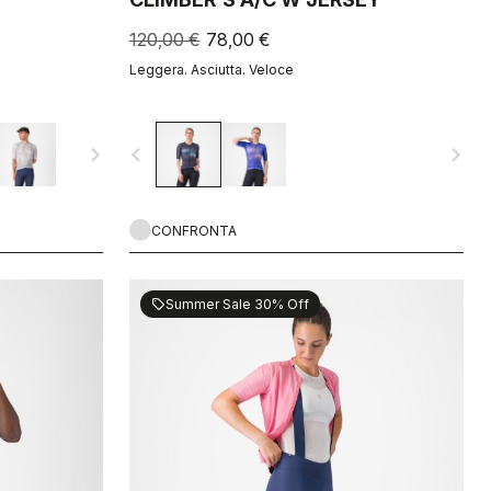
120,00 €
78,00 €
Leggera. Asciutta. Veloce
navigate_next
navigate_before
navigate_next
CONFRONTA
Summer Sale 30% Off
sell