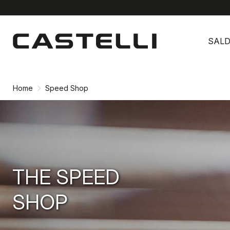
Vai
Vai
al
alla
SALD
contenuto
navigazione
Home
Speed Shop
THE SPEED
SHOP