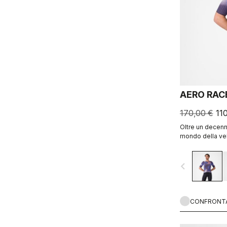
AERO RAC
170,00 €
11
Oltre un decenn
mondo della vel
oggi è ancora p
navigate_before
CONFRONT