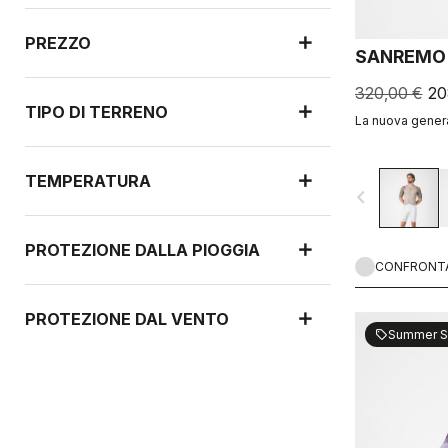
PREZZO
SANREMO 
320,00 €
20
TIPO DI TERRENO
La nuova genera
TEMPERATURA
navigate_before
PROTEZIONE DALLA PIOGGIA
CONFRONT
PROTEZIONE DAL VENTO
Summer S
sell