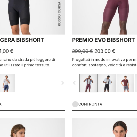
ROSSO CORSA
GERA BIBSHORT
PREMIO EVO BIBSHORT
4,00 €
290,00 €
203,00 €
loncino da strada più leggero di
Progettati in modo innovativo per 
 utilizzato il primo tessuto
comfort, sostegno, velocità e resist
enza cuciture con ventilazione
lunghe distanze.
asformarlo in un pantaloncino che è
navigate_next
navigate_before
 leggerissimo e fresco ma fornisce
upporto muscolare per le pedalate
A
CONFRONTA