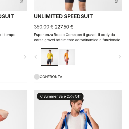
DSUIT
UNLIMITED SPEEDSUIT
350,00 €
227,50 €
 il tempo.
Esperienza Rosso Corsa per il gravel. Il body da
corsa gravel totalmente aerodinamico e funzionale.
navigate_next
navigate_before
navigate_next
CONFRONTA
Summer Sale 25% Off
sell