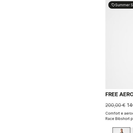
Summer S
sell
FREE AER
200,00 €
14
Comfort e aerod
Race Bibshort p
realizzato.