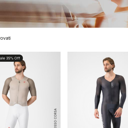
rovati
ale 35% Off
ROSSO CORSA