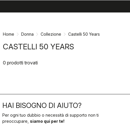
search
menu
shopping_cart
Vai
Vai
al
alla
contenuto
navigazione
Home
Donna
Collezione
Castelli 50 Years
CASTELLI 50 YEARS
0 prodotti trovati
HAI BISOGNO DI AIUTO?
Per ogni tuo dubbio o necessità di supporto non ti
preoccupare,
siamo qui per te!