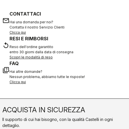
CONTATTACI
email
Hai una domanda per noi?
Contatta il nostro Servizio Clienti
Clicca qui
RESI E RIMBORSI
replay
Reso dell'ordine garantito
entro 30 giorni dalla data di consegna
Scopri le modalità di reso
FAQ
quiz
Hai altre domande?
Nessun problema, abbiamo tutte le risposte!
Clicca qui
ACQUISTA IN SICUREZZA
Il supporto di cui hai bisogno, con la qualità Castelli in ogni
dettaglio.