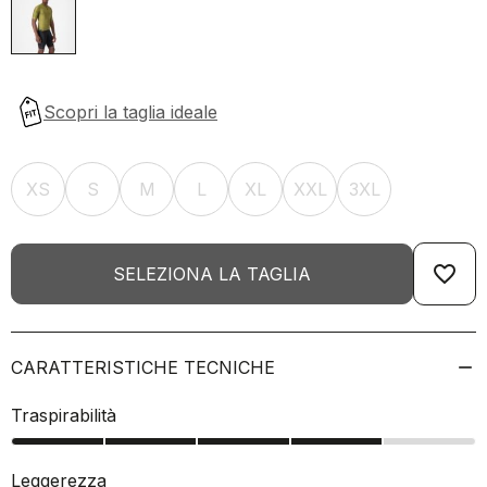
XS
S
M
L
XL
XXL
3XL
favorite_border
SELEZIONA LA TAGLIA
CARATTERISTICHE TECNICHE
Traspirabilità
Leggerezza