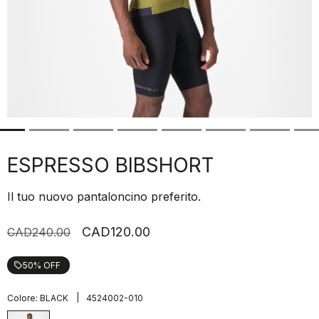
ESPRESSO BIBSHORT
Il tuo nuovo pantaloncino preferito.
CAD120.00
CAD240.00
50% OFF
local_offer
|
Colore:
BLACK
4524002-010