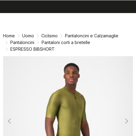
search
menu
shopping_cart
Vai
Vai
al
alla
contenuto
navigazione
Home
Uomo
Ciclismo
Pantaloncini e Calzamaglie
Pantaloncini
Pantaloni corti a bretelle
ESPRESSO BIBSHORT
Previous
Nex