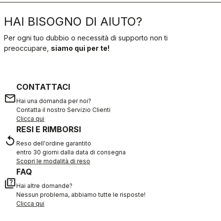
HAI BISOGNO DI AIUTO?
Per ogni tuo dubbio o necessità di supporto non ti
preoccupare,
siamo qui per te!
CONTATTACI
email
Hai una domanda per noi?
Contatta il nostro Servizio Clienti
Clicca qui
RESI E RIMBORSI
replay
Reso dell'ordine garantito
entro 30 giorni dalla data di consegna
Scopri le modalità di reso
FAQ
quiz
Hai altre domande?
Nessun problema, abbiamo tutte le risposte!
Clicca qui