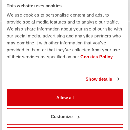
This website uses cookies
We use cookies to personalise content and ads, to
provide social media features and to analyse our traffic.
We also share information about your use of our site with
HAI BISOGNO DI AIUTO?
our social media, advertising and analytics partners who
Per ogni tuo dubbio o necessità di supporto non ti
may combine it with other information that you’ve
preoccupare,
siamo qui per te!
provided to them or that they’ve collected from your use
of their services as specified on our
Cookies Policy
.
CONTATTACI
email
Show details
Hai una domanda per noi?
Contatta il nostro Servizio Clienti
Clicca qui
RESI E RIMBORSI
Allow all
replay
Reso dell'ordine garantito
entro 30 giorni dalla data di consegna
Scopri le modalità di reso
Customize
FAQ
quiz
Hai altre domande?