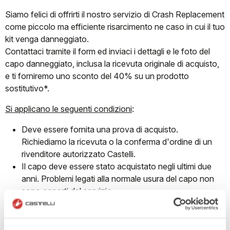
Siamo felici di offrirti il nostro servizio di Crash Replacement
come piccolo ma efficiente risarcimento ne caso in cui il tuo
kit venga danneggiato.
Contattaci tramite il form ed inviaci i dettagli e le foto del
capo danneggiato, inclusa la ricevuta originale di acquisto,
e ti forniremo uno sconto del 40% su un prodotto
sostitutivo*.
Si applicano le seguenti condizioni
:
Deve essere fornita una prova di acquisto.
Richiediamo la ricevuta o la conferma d'ordine di un
rivenditore autorizzato Castelli.
Il capo deve essere stato acquistato negli ultimi due
anni. Problemi legati alla normale usura del capo non
sono coperti dal servizio.
Lo sconto fornito può essere utilizzato su un articolo
dello stesso gruppo di prodotti del capo danneggiato
ed è valido solo su prodotti a prezzo pieno.