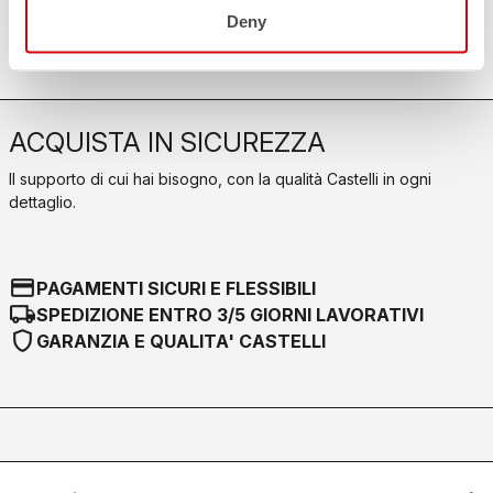
Nessun problema, abbiamo tutte le risposte!
Deny
Clicca qui
ACQUISTA IN SICUREZZA
Il supporto di cui hai bisogno, con la qualità Castelli in ogni
dettaglio.
credit_card
PAGAMENTI SICURI E FLESSIBILI
local_shipping
SPEDIZIONE ENTRO 3/5 GIORNI LAVORATIVI
shield
GARANZIA E QUALITA' CASTELLI