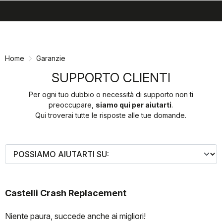
search
menu
shopping_cart
Vai
Vai
al
alla
contenuto
navigazione
Home
Garanzie
SUPPORTO CLIENTI
Per ogni tuo dubbio o necessità di supporto non ti
preoccupare,
siamo qui per aiutarti
.
Qui troverai tutte le risposte alle tue domande.
Castelli Crash Replacement
Niente paura, succede anche ai migliori!