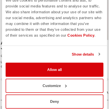
We use cookies to personalise content and ads, to
provide social media features and to analyse our traffic.
We also share information about your use of our site with
ROSSO CORSA
ROSSO CORSA
our social media, advertising and analytics partners who
may combine it with other information that you’ve
provided to them or that they’ve collected from your use
of their services as specified on our
Cookies Policy
.
ALPHA FLIGHT ROS
ALPHA RoS 2 LIGHT
JACKET
JACKET
Show details
CAD225.00
CAD192.50
CAD450.00
CAD385.00
La migliore giacca di Castelli per le
La migliore giacca Castelli per le
condizioni miti. Questa giacca
condizioni miti, con protezione
Allow all
leggerissima, traspirante ed
antivento sulla parte anteriore,
estremamente veloce è perfetta per
leggero isolamento, massima
vigate_before
navigate_next
navigate_before
navigate_n
le corse ad alta intensità o per
traspirabilità e idrorepellenza per
mantenere la giusta temperatura in
mantenerti asciutto quando c’è una
Customize
condizioni fresche. Costruzione
pioggia leggera e per proteggerti
Alpha con strato esterno senza
CONFRONTA
dagli spruzzi delle strade bagnate.
CONFRONTA
membrana e isolamento interno
Grazie alla vasta gamma di
Deny
Polartec® Alpha.
temperature che copre, alla
vestibilità e alla sua versatilità,