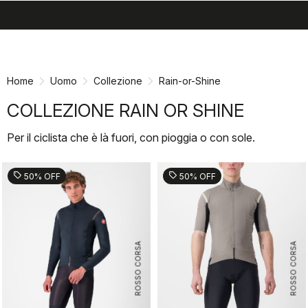
search
menu
shopping_cart
Vai
Vai
al
alla
contenuto
navigazione
Home
Uomo
Collezione
Rain-or-Shine
COLLEZIONE RAIN OR SHINE
Per il ciclista che è là fuori, con pioggia o con sole.
sell
sell
50% OFF
50% OFF
ROSSO CORSA
ROSSO CORSA