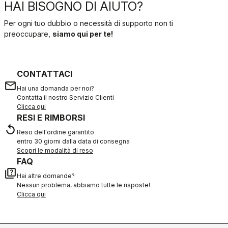
HAI BISOGNO DI AIUTO?
Per ogni tuo dubbio o necessità di supporto non ti
preoccupare,
siamo qui per te!
CONTATTACI
email
Hai una domanda per noi?
Contatta il nostro Servizio Clienti
Clicca qui
RESI E RIMBORSI
replay
Reso dell'ordine garantito
entro 30 giorni dalla data di consegna
Scopri le modalità di reso
FAQ
quiz
Hai altre domande?
Nessun problema, abbiamo tutte le risposte!
Clicca qui