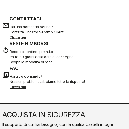
CONTATTACI
email
Hai una domanda per noi?
Contatta il nostro Servizio Clienti
Clicca qui
RESI E RIMBORSI
replay
Reso dell'ordine garantito
entro 30 giorni dalla data di consegna
Scopri le modalità di reso
FAQ
quiz
Hai altre domande?
Nessun problema, abbiamo tutte le risposte!
Clicca qui
ACQUISTA IN SICUREZZA
Il supporto di cui hai bisogno, con la qualità Castelli in ogni