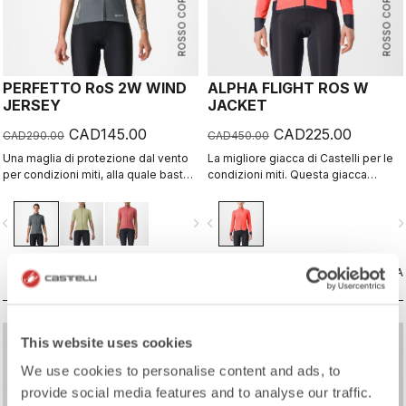
ROSSO CORSA
ROSSO CORSA
PERFETTO RoS 2W WIND
ALPHA FLIGHT ROS W
JERSEY
JACKET
CAD145.00
CAD225.00
CAD290.00
CAD450.00
Una maglia di protezione dal vento
La migliore giacca di Castelli per le
per condizioni miti, alla quale basta
condizioni miti. Questa giacca
abbinare semplicemente una maglia
leggera, traspirante e veloce è
intima. In alternativa, usala sopra una
perfetta per le corse ad alta
vigate_before
navigate_next
navigate_before
navigate_n
maglia come un gilet con una
intensità o per mantenere la giusta
protezione aggiuntiva sulle spalle.
temperatura in condizioni fresche.
Protezione dal vento sulla parte
Costruzione Alpha con strato
anteriore, leggera e traspirante con
CONFRONTA
esterno senza membrana e
CONFRONTA
idrorepellenza integrale.
isolamento interno Polartec® Alpha.
sell
sell
This website uses cookies
50% OFF
50% OFF
We use cookies to personalise content and ads, to
provide social media features and to analyse our traffic.