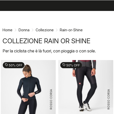
search
menu
shopping_cart
Vai
Vai
al
alla
contenuto
navigazione
Home
Donna
Collezione
Rain-or-Shine
COLLEZIONE RAIN OR SHINE
Per la ciclista che è là fuori, con pioggia o con sole.
sell
sell
50% OFF
50% OFF
ROSSO CORSA
ROSSO CORSA