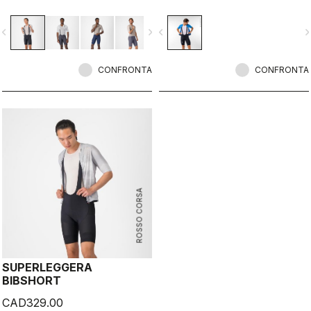
cycling.com.
vigate_before
navigate_next
navigate_before
navigate_n
CONFRONTA
CONFRONTA
ROSSO CORSA
SUPERLEGGERA
BIBSHORT
CAD329.00