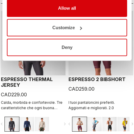
Allow all
Customize
Deny
ESPRESSO THERMAL
ESPRESSO 2 BIBSHORT
JERSEY
CAD259.00
CAD229.00
Calda, morbida e confortevole. Tre
I tuoi pantaloncini preferiti.
caratteristiche che ogni buona
Aggiornati e migliorati. 2.0
maglia termica dovrebbe avere. E la
Espresso Thermal Jersey le ha tutte
vigate_before
navigate_next
navigate_before
navigate_n
e tre. Il tessuto morbido e
avvolgente offre una sensazione