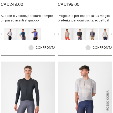
CAD249.00
CAD199.00
Audace e veloce, per stare sempre
Progettata per essere la tua maglia
un passo avanti al gruppo.
preferita per ogni uscita, eccetto il
giorno della gara. Comfort e stile
Espresso, aggiornato e migliorato.
vigate_before
navigate_next
navigate_before
navigate_n
2.0
CONFRONTA
CONFRONTA
ROSSO CORSA