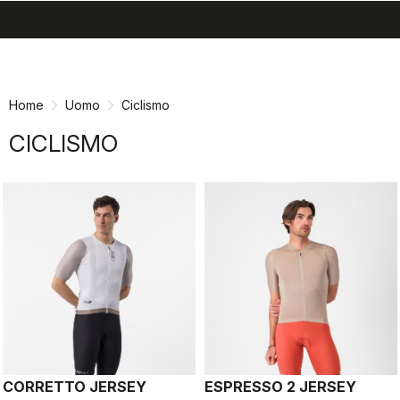
search
menu
shopping_cart
Vai
Vai
al
alla
contenuto
navigazione
Home
Uomo
Ciclismo
CICLISMO
CORRETTO JERSEY
ESPRESSO 2 JERSEY