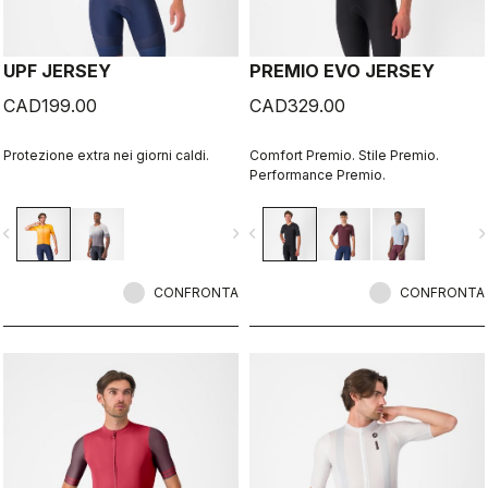
UPF JERSEY
PREMIO EVO JERSEY
CAD199.00
CAD329.00
Protezione extra nei giorni caldi.
Comfort Premio. Stile Premio.
Performance Premio.
vigate_before
navigate_next
navigate_before
navigate_n
CONFRONTA
CONFRONTA