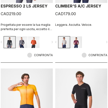
ESPRESSO 2 LS JERSEY
CLIMBER'S A/C JERSEY
CAD219.00
CAD179.00
Progettata per essere la tua maglia
Leggera. Asciutta. Veloce.
preferita per ogni uscita, eccetto il
giorno della gara. Comfort e stile
Espresso, aggiornato e migliorato.
vigate_before
navigate_next
navigate_before
navigate_n
2.0 Tessuto estivo per le giornate
fresche.
CONFRONTA
CONFRONTA