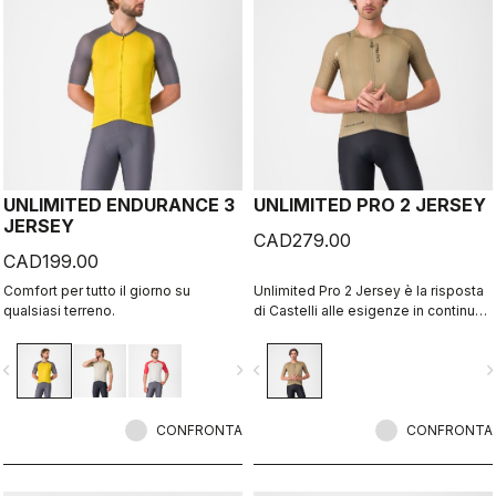
UNLIMITED ENDURANCE 3
UNLIMITED PRO 2 JERSEY
JERSEY
CAD279.00
CAD199.00
Comfort per tutto il giorno su
Unlimited Pro 2 Jersey è la risposta
qualsiasi terreno.
di Castelli alle esigenze in continua
evoluzione degli atleti del ciclismo
gravel che vogliono ottenere ogni
vigate_before
navigate_next
navigate_before
navigate_n
minimo vantaggio senza sacrificare
lo spirito di questo sport.
CONFRONTA
CONFRONTA