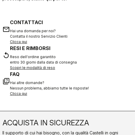
CONTATTACI
email
Hai una domanda per noi?
Contatta il nostro Servizio Clienti
Clicca qui
RESI E RIMBORSI
replay
Reso dell'ordine garantito
entro 30 giorni dalla data di consegna
Scopri le modalità di reso
FAQ
quiz
Hai altre domande?
Nessun problema, abbiamo tutte le risposte!
Clicca qui
ACQUISTA IN SICUREZZA
Il supporto di cui hai bisogno, con la qualità Castelli in ogni