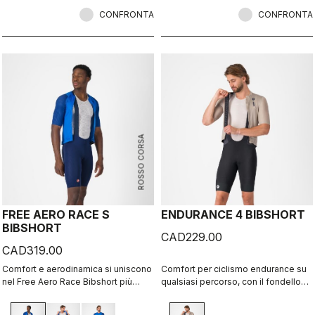
incredibile a contatto con la pelle,
facendoti sentire al caldo e,
CONFRONTA
CONFRONTA
soprattutto, comodo.
ROSSO CORSA
FREE AERO RACE S
ENDURANCE 4 BIBSHORT
BIBSHORT
CAD229.00
CAD319.00
Comfort e aerodinamica si uniscono
Comfort per ciclismo endurance su
nel Free Aero Race Bibshort più
qualsiasi percorso, con il fondello
veloce e confortevole mai
Castelli più confortevole.
realizzato.