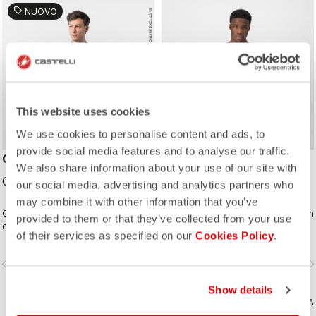
sell
NUOVO
This website uses cookies
We use cookies to personalise content and ads, to
provide social media features and to analyse our traffic.
CLASSIFICA 2 JERSEY
CORRETTO LS JERSEY
We also share information about your use of our site with
CAD159.00
CAD259.00
our social media, advertising and analytics partners who
may combine it with other information that you’ve
Questa maglia conquista la
Tessuti estivi e maniche lunghe in un
provided to them or that they’ve collected from your use
classifica grazie alla perfetta
design audace e veloce.
of their services as specified on our
Cookies Policy
.
combinazione tra look pulito e alte
prestazioni. Il tessuto micro-piqué
vigate_before
navigate_next
navigate_before
navigate_n
cross-dyed offre comfort e
un’estetica raffinata, in una maglia
Show details
che sarai felice di indossare per
pedalare tutto il giorno.
CONFRONTA
CONFRONTA