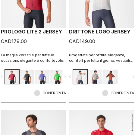
PROLOGO LITE 2 JERSEY
DRITTONE LOGO JERSEY
CAD179.00
CAD149.00
La maglia versatile per tutte le
Progettata per offrire eleganza,
occasioni, elegante e confortevole.
comfort per tutto il giorno, vestibilità
elastica ed eccellente traspirabilità.
vigate_before
navigate_next
navigate_before
navigate_n
CONFRONTA
CONFRONTA