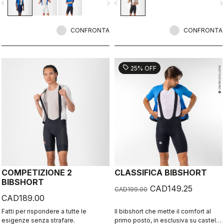
vigate_before
navigate_next
navigate_before
navigate_n
CONFRONTA
CONFRONTA
sell
25% OFF
COMPETIZIONE 2
CLASSIFICA BIBSHORT
BIBSHORT
CAD149.25
CAD199.00
CAD189.00
Fatti per rispondere a tutte le
Il bibshort che mette il comfort al
esigenze senza strafare.
primo posto, in esclusiva su castelli-