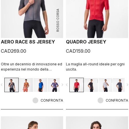
ROSSO CORSA
AERO RACE 8S JERSEY
QUADRO JERSEY
CAD269.00
CAD159.00
Oltre un decennio di innovazione ed
La maglia all-round ideale per ogni
esperienza nel mondo della
uscita.
velocità. La nostra maglia più veloce
oggi è ancora più veloce.
vigate_before
navigate_next
navigate_before
navigate_n
CONFRONTA
CONFRONTA