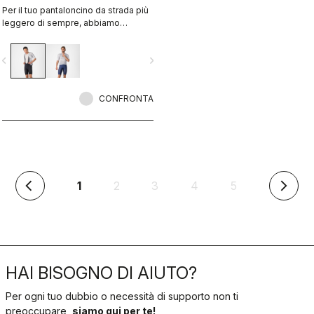
Per il tuo pantaloncino da strada più
leggero di sempre, abbiamo
utilizzato il primo tessuto
elasticizzato senza cuciture con
vigate_before
navigate_next
ventilazione graduale per
trasformarlo in un pantaloncino che
è al tempo stesso leggerissimo e
fresco ma fornisce anche un gran
CONFRONTA
supporto muscolare per le pedalate
più lunghe.
(corrente)
1
2
3
4
5
arrow_back_ios
arrow_forward_ios
HAI BISOGNO DI AIUTO?
Per ogni tuo dubbio o necessità di supporto non ti
preoccupare,
siamo qui per te!