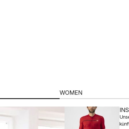
WOMEN
IN
Unse
künf