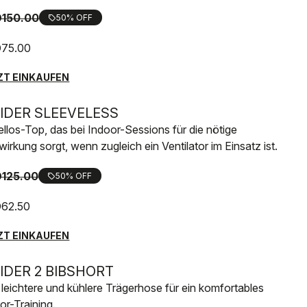
150.00
50% OFF
local_offer
75.00
ZT EINKAUFEN
SIDER SLEEVELESS
llos-Top, das bei Indoor-Sessions für die nötige
wirkung sorgt, wenn zugleich ein Ventilator im Einsatz ist.
125.00
50% OFF
local_offer
62.50
ZT EINKAUFEN
SIDER 2 BIBSHORT
 leichtere und kühlere Trägerhose für ein komfortables
or-Training.