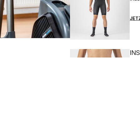
JET
IN
Die 
JET
BB
Schw
Trai