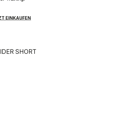
ZT EINKAUFEN
SIDER SHORT
leichteste und coolste Short fürs Indoor-Training.
ZT EINKAUFEN
 1981 SWEAT SET
eißband-Set für Arme und Stirn – speziell fürs Indoor-
ning.