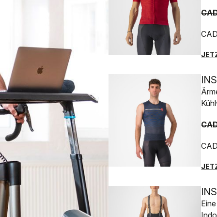
CAD
CAD
JET
IN
Ärme
Kühl
CAD
CAD
JET
IN
Eine
Indo