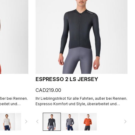
ESPRESSO 2 LS JERSEY
CAD219.00
außer bei Rennen.
Ihr Lieblingstrikot für alle Fahrten, außer bei Rennen.
beitet und
Espresso Komfort und Style, überarbeitet und
perfektioniert. 2.0. Sommerleichtes Material für
kühle Tage.
navigate_next
navigate_before
navigate_next