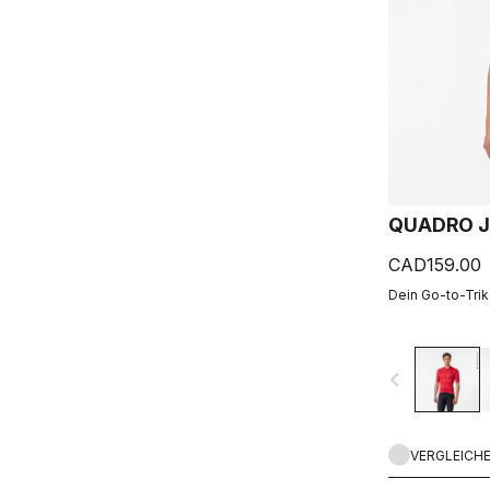
QUADRO J
CAD159.00
Dein Go-to-Triko
navigate_before
VERGLEICH