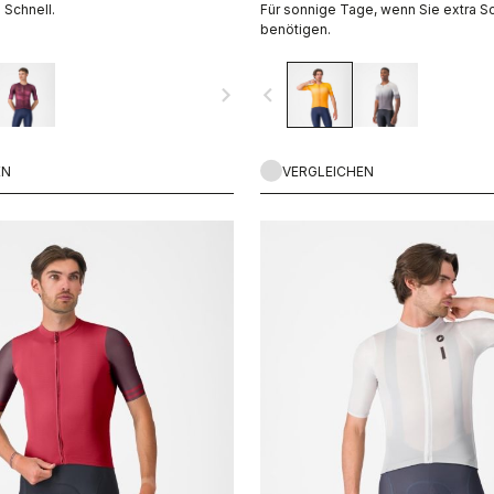
 Schnell.
Für sonnige Tage, wenn Sie extra S
benötigen.
navigate_next
navigate_before
EN
VERGLEICHEN