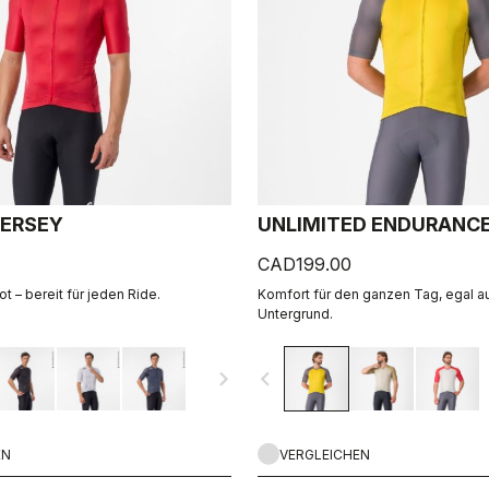
ERSEY
UNLIMITED ENDURANCE
CAD199.00
t – bereit für jeden Ride.
Komfort für den ganzen Tag, egal 
Untergrund.
navigate_next
navigate_before
EN
VERGLEICHEN