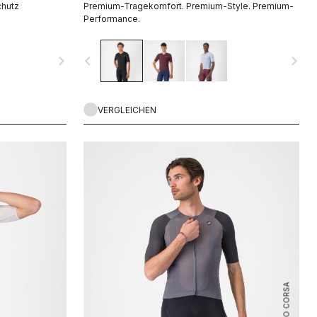
chutz
Premium-Tragekomfort. Premium-Style. Premium-
Performance.
navigate_next
navigate_before
navigate_next
VERGLEICHEN
ROSSO CORSA