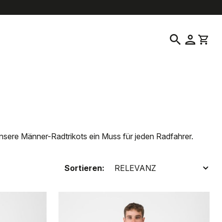
location_on
language
denservice
Verkaufsstelle suchen
Deutsch
|
Kanada
search
person
shopping_cart
unsere Männer-Radtrikots ein Muss für jeden Radfahrer.
Sortieren: