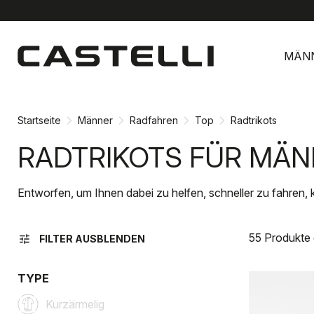
Zu
Zu
Inhalt
Navigation
MÄN
springen
springen
Startseite
Männer
Radfahren
Top
Radtrikots
RADTRIKOTS FÜR MÄ
Entworfen, um Ihnen dabei zu helfen, schneller zu fahren, 
55 Produkte
tune
FILTER AUSBLENDEN
TYPE
Kurzärmelig