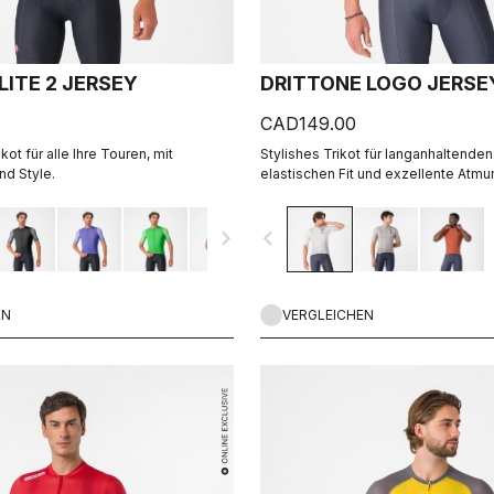
ITE 2 JERSEY
DRITTONE LOGO JERSE
CAD149.00
t für alle Ihre Touren, mit
Stylishes Trikot für langanhaltende
d Style.
elastischen Fit und exzellente Atmun
navigate_next
navigate_before
EN
VERGLEICHEN