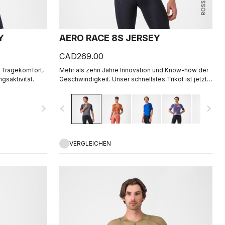
Y
AERO RACE 8S JERSEY
CAD269.00
n Tragekomfort,
Mehr als zehn Jahre Innovation und Know-how der
gsaktivität.
Geschwindigkeit. Unser schnellstes Trikot ist jetzt
noch schneller.
navigate_next
navigate_before
navigate_next
VERGLEICHEN