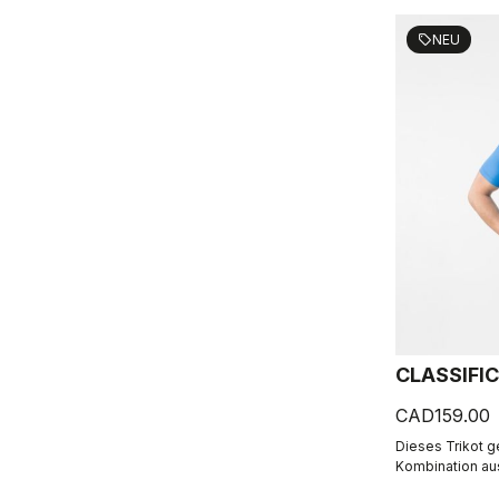
NEU
sell
CLASSIFIC
CAD159.00
Dieses Trikot g
Kombination au
Performance. D