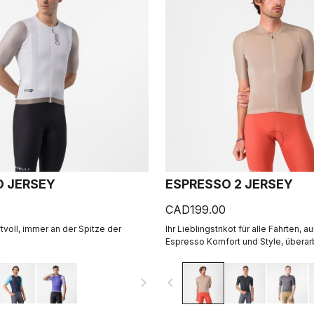
 JERSEY
ESPRESSO 2 JERSEY
CAD199.00
tvoll, immer an der Spitze der
Ihr Lieblingstrikot für alle Fahrten, 
Espresso Komfort und Style, überar
perfektioniert. 2.0.
navigate_next
navigate_before