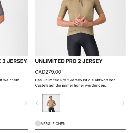
 3 JERSEY
UNLIMITED PRO 2 JERSEY
CAD279.00
auf welchem
Das Unlimited Pro 2 Jersey ist die Antwort von
Castelli auf die immer höher werdenden
Anforderungen von Gravel-Fahrern, die alles aus
ihrer Ausrüstung herausholen möchten, ohne dabei
navigate_next
navigate_before
navigate_next
den Geist des Sports zu vergessen.
VERGLEICHEN