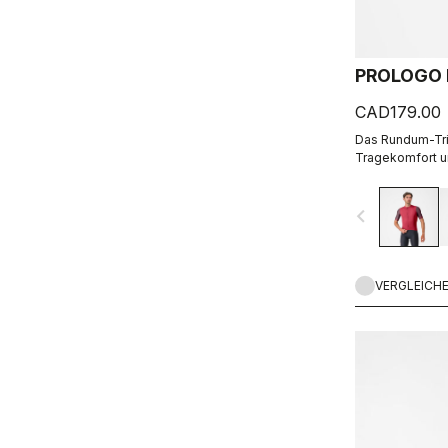
PROLOGO L
CAD179.00
Das Rundum-Triko
Tragekomfort un
navigate_before
VERGLEICH