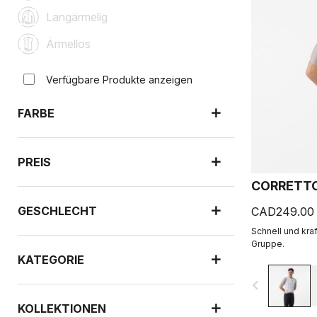
Langärmelig
Ärmellos
Verfügbare Produkte anzeigen
FARBE
PREIS
CORRETTO
GESCHLECHT
CAD249.00
Schnell und kraf
Gruppe.
KATEGORIE
navigate_before
KOLLEKTIONEN