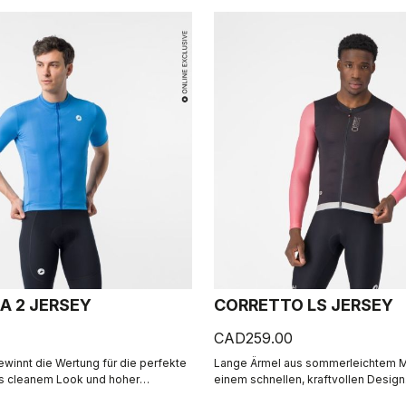
A 2 JERSEY
CORRETTO LS JERSEY
CAD259.00
ewinnt die Wertung für die perfekte
Lange Ärmel aus sommerleichtem Ma
s cleanem Look und hoher
einem schnellen, kraftvollen Design
er cross-gefärbte Micro-Piqué-