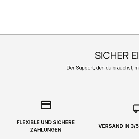
SICHER E
Der Support, den du brauchst, mit 
credit_card
local_s
FLEXIBLE UND SICHERE
VERSAND IN 3/
ZAHLUNGEN