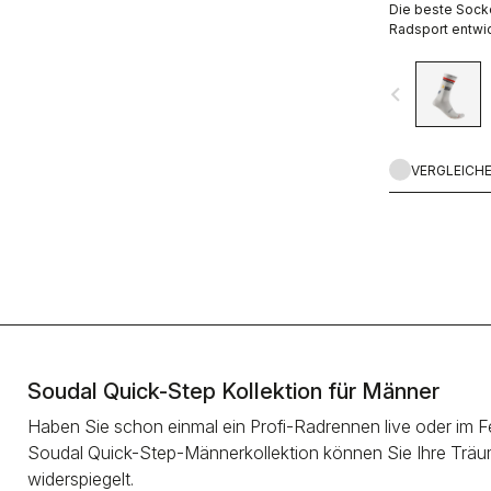
Die beste Socke
Radsport entwi
gepolsterter Vo
Mittelfußbereic
navigate_before
Lasche hinten. 
VERGLEICH
Soudal Quick-Step Kollektion für Männer
Haben Sie schon einmal ein Profi-Radrennen live oder im Fer
Soudal Quick-Step-Männerkollektion können Sie Ihre Träum
widerspiegelt.