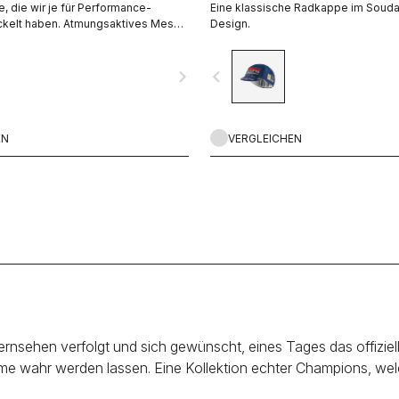
, die wir je für Performance-
Eine klassische Radkappe im Souda
ckelt haben. Atmungsaktives Mesh,
Design.
rfuß, Kompression im
h und sogar eine reflektierende
navigate_next
navigate_before
Rosso Corsa ist zurück.
EN
VERGLEICHEN
nsehen verfolgt und sich gewünscht, eines Tages das offizielle
e wahr werden lassen. Eine Kollektion echter Champions, welc