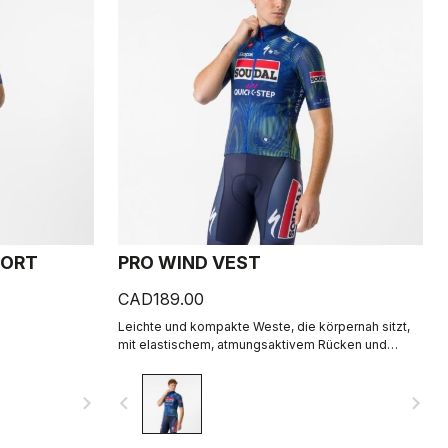
HORT
PRO WIND VEST
CAD189.00
Leichte und kompakte Weste, die körpernah sitzt,
mit elastischem, atmungsaktivem Rücken und
hohem Kragen.
navigate_next
navigate_before
navigate_next