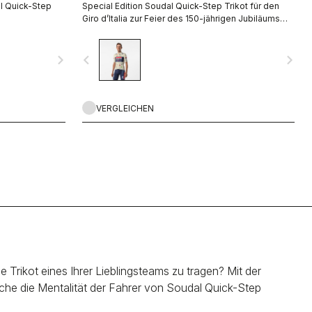
l Quick-Step
Special Edition Soudal Quick-Step Trikot für den
Giro d’Italia zur Feier des 150-jährigen Jubiläums
von Castelli.
navigate_next
navigate_before
navigate_next
VERGLEICHEN
 Trikot eines Ihrer Lieblingsteams zu tragen? Mit der
he die Mentalität der Fahrer von Soudal Quick-Step