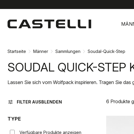
Zu
Zu
Inhalt
Navigation
MÄN
springen
springen
Startseite
Männer
Sammlungen
Soudal-Quick-Step
SOUDAL QUICK-STEP 
Lassen Sie sich vom Wolfpack inspirieren. Tragen Sie das gl
6 Produkte 
tune
FILTER AUSBLENDEN
TYPE
Verfügbare Produkte anzeigen