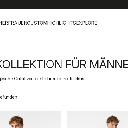
help
Kun
NER
FRAUEN
CUSTOM
HIGHLIGHTS
EXPLORE
KOLLEKTION FÜR MÄNN
eiche Outfit wie die Fahrer im Profizirkus.
gefunden