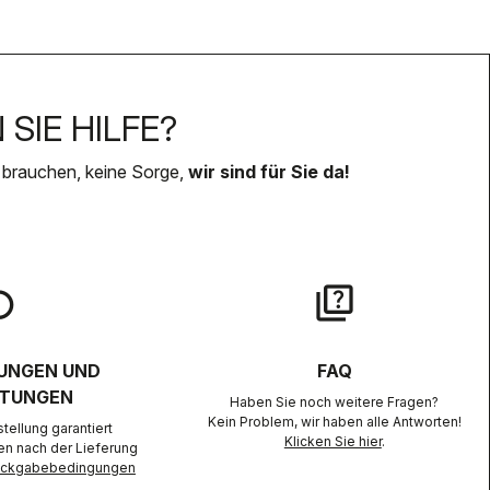
SIE HILFE?
 brauchen, keine Sorge,
wir sind für Sie da!
lay
quiz
UNGEN UND
FAQ
TUNGEN
Haben Sie noch weitere Fragen?
Kein Problem, wir haben alle Antworten!
ellung garantiert
Klicken Sie hier
.
en nach der Lieferung
Rückgabebedingungen