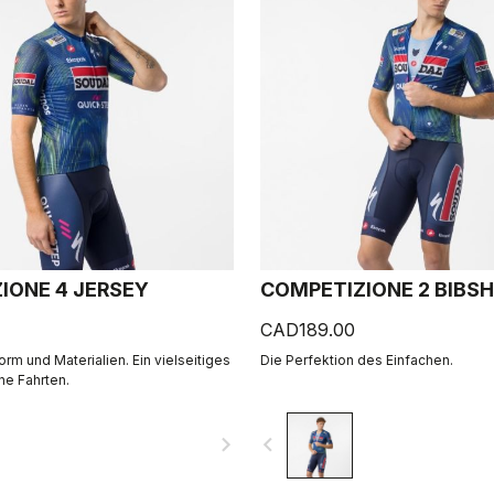
IONE 4 JERSEY
COMPETIZIONE 2 BIBS
CAD189.00
m und Materialien. Ein vielseitiges
Die Perfektion des Einfachen.
ine Fahrten.
navigate_next
navigate_before