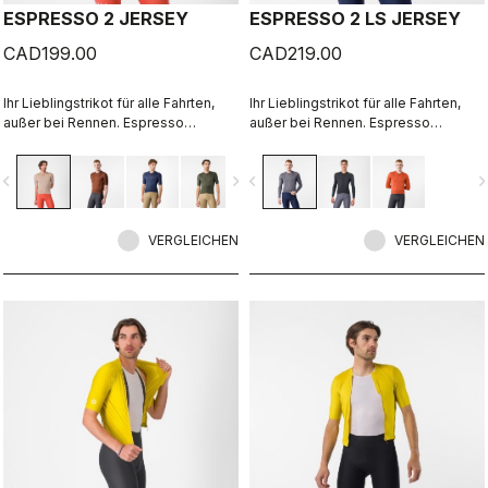
ESPRESSO 2 JERSEY
ESPRESSO 2 LS JERSEY
CAD199.00
CAD219.00
Ihr Lieblingstrikot für alle Fahrten,
Ihr Lieblingstrikot für alle Fahrten,
außer bei Rennen. Espresso
außer bei Rennen. Espresso
Komfort und Style, überarbeitet und
Komfort und Style, überarbeitet und
perfektioniert. 2.0.
perfektioniert. 2.0. Sommerleichtes
vigate_before
navigate_next
navigate_before
navigate_n
Material für kühle Tage.
VERGLEICHEN
VERGLEICHEN