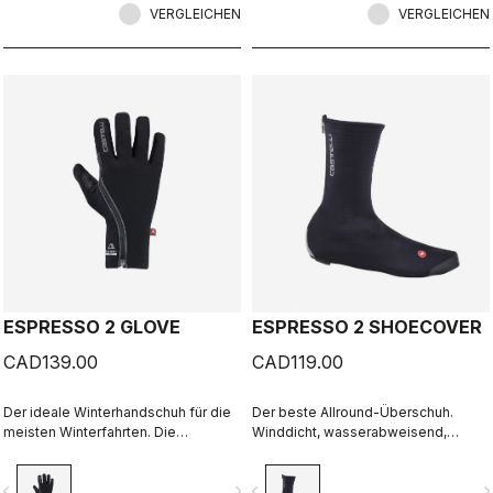
VERGLEICHEN
VERGLEICHEN
ESPRESSO 2 GLOVE
ESPRESSO 2 SHOECOVER
CAD139.00
CAD119.00
Der ideale Winterhandschuh für die
Der beste Allround-Überschuh.
meisten Winterfahrten. Die
Winddicht, wasserabweisend,
Kombination aus Polartec® und
extrem atmungsaktiv, warm, leichtes
PrimaLoft® Isolierung hält Ihre
An- und Ausziehen. Rennrad und
vigate_before
navigate_next
navigate_before
navigate_n
Hände warm und schützt sie vor den
Gravel.