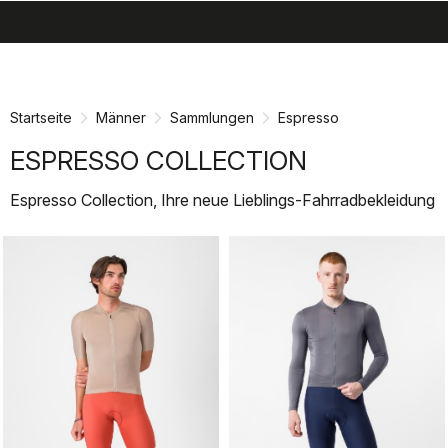
search
menu
shopping_cart
Zu
Zu
Inhalt
Navigation
springen
springen
Startseite
Männer
Sammlungen
Espresso
ESPRESSO COLLECTION
Espresso Collection, Ihre neue Lieblings-Fahrradbekleidung