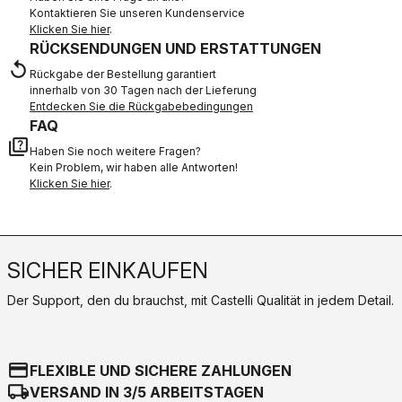
Kontaktieren Sie unseren Kundenservice
Klicken Sie hier
.
RÜCKSENDUNGEN UND ERSTATTUNGEN
replay
Rückgabe der Bestellung garantiert
innerhalb von 30 Tagen nach der Lieferung
Entdecken Sie die Rückgabebedingungen
FAQ
quiz
Haben Sie noch weitere Fragen?
Kein Problem, wir haben alle Antworten!
Klicken Sie hier
.
SICHER EINKAUFEN
Der Support, den du brauchst, mit Castelli Qualität in jedem Detail.
credit_card
FLEXIBLE UND SICHERE ZAHLUNGEN
local_shipping
VERSAND IN 3/5 ARBEITSTAGEN