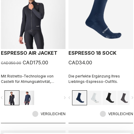
ESPRESSO AIR JACKET
ESPRESSO 18 SOCK
CAD175.00
CAD34.00
CAD350.00
Mit Ristretto-Technologie von
Die perfekte Ergänzung Ihres
Castelli für Atmungsaktivität,
Lieblings-Espresso-Outfits.
Trockenheit und Wärme, die
ihresgleichen suchen. Das Ristretto
vigate_before
navigate_next
navigate_before
navigate_n
Warm-Gewebe ist zudem stark
dehnbar für eine eng anliegende
Passform bei totaler
Bewegungsfreiheit.
VERGLEICHEN
VERGLEICHEN