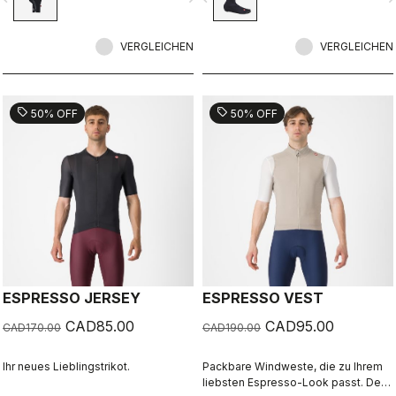
Elementen.
VERGLEICHEN
VERGLEICHEN
sell
sell
50% OFF
50% OFF
ESPRESSO JERSEY
ESPRESSO VEST
CAD85.00
CAD95.00
CAD170.00
CAD190.00
Ihr neues Lieblingstrikot.
Packbare Windweste, die zu Ihrem
liebsten Espresso-Look passt. Der