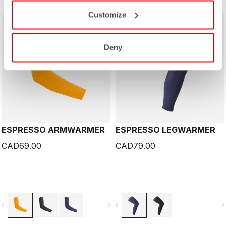
Customize
Deny
ESPRESSO ARMWARMER
ESPRESSO LEGWARMER
CAD69.00
CAD79.00
vigate_before
navigate_next
navigate_before
navigate_n