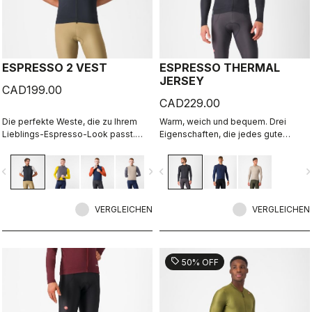
ESPRESSO 2 VEST
ESPRESSO THERMAL
JERSEY
CAD199.00
CAD229.00
Die perfekte Weste, die zu Ihrem
Warm, weich und bequem. Drei
Lieblings-Espresso-Look passt.
Eigenschaften, die jedes gute
Vorderseite mit Windschutz,
Thermotrikot haben sollte. Da trifft
atmungsaktive Rückseite, sehr gut
das Espresso Thermal Jersey voll
vigate_before
navigate_next
navigate_before
navigate_n
verpackbar, 3 Taschen, Zwei-Wege-
ins Schwarze. Der luxuriös weiche
Reißverschluss.
Stoff fühlt sich wunderbar auf der
Haut an, hält Sie warm und ist vor
VERGLEICHEN
allem komfortabel.
VERGLEICHEN
sell
50% OFF