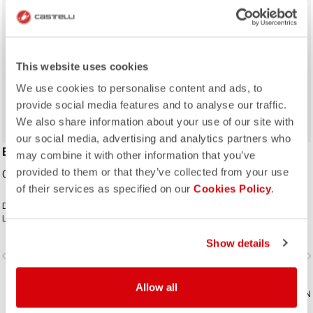
This website uses cookies
We use cookies to personalise content and ads, to
provide social media features and to analyse our traffic.
We also share information about your use of our site with
our social media, advertising and analytics partners who
ESPRESSO GLOVE
ESPRESSO 2 CAP
may combine it with other information that you’ve
provided to them or that they’ve collected from your use
CAD49.00
CAD39.00
of their services as specified on our
Cookies Policy
.
Die perfekte Ergänzung Ihres
Lieblings-Espresso-Outfits.
Show details
vigate_before
navigate_next
navigate_before
navigate_n
Allow all
VERGLEICHEN
VERGLEICHEN