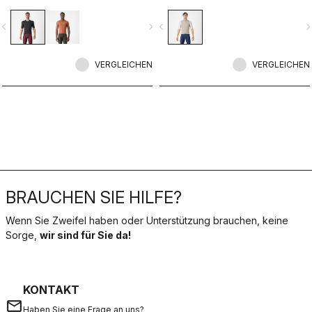
vordere Stoff hält den Wind ab und
ist dennoch atmungsaktiv. Auf der
vigate_before
navigate_next
navigate_before
navigate_n
Rückseite haben wir drei Taschen
hinzugefügt, damit Sie alles, was Sie
während der Fahrt brauchen, leicht
VERGLEICHEN
erreichen können.
VERGLEICHEN
BRAUCHEN SIE HILFE?
Wenn Sie Zweifel haben oder Unterstützung brauchen, keine
Sorge,
wir sind für Sie da!
KONTAKT
email
Haben Sie eine Frage an uns?