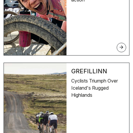
arrow_forward
GREFILLINN
Cyclists Triumph Over
Iceland's Rugged
Highlands