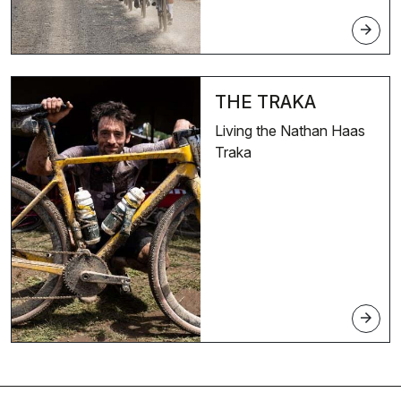
arrow_forward
THE TRAKA
Living the Nathan Haas
Traka
arrow_forward