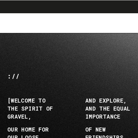
search
menu
shopping_cart
Zu
Zu
Inhalt
Navigation
springen
springen
://
[WELCOME TO
AND EXPLORE,
THE SPIRIT OF
AND THE EQUAL
GRAVEL,
IMPORTANCE
OUR HOME FOR
OF NEW
OUR LOOSE
FRIENDSHIPS,