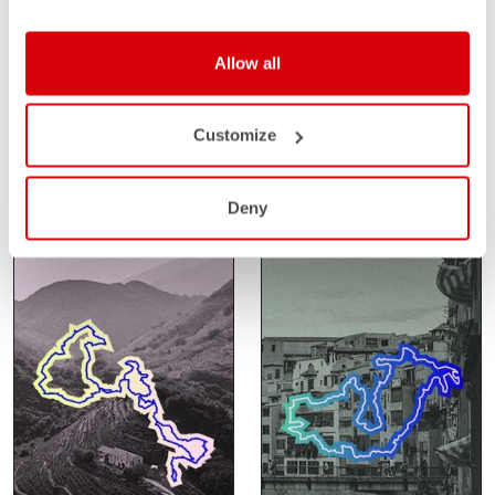
SANTA VALL
SAHARA GRAVEL
Allow all
RACE
FEBRUARY 14-15
Customize
GIRONA
FEBRUARY 24-27
SPAIN
SAHARA
MOROCCO
Deny