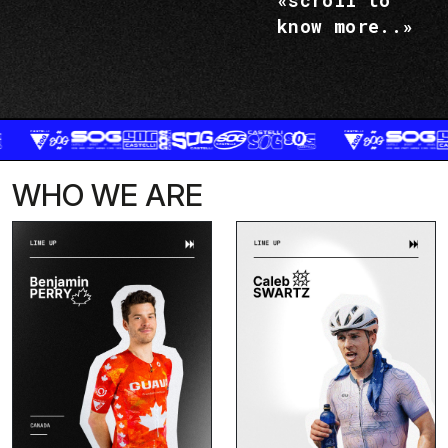
«scroll to
know more..»
WHO WE ARE