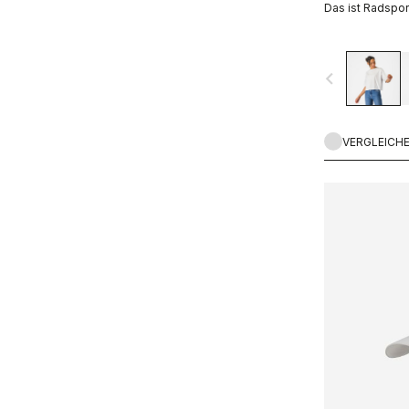
Das ist Radsport
navigate_before
VERGLEICH