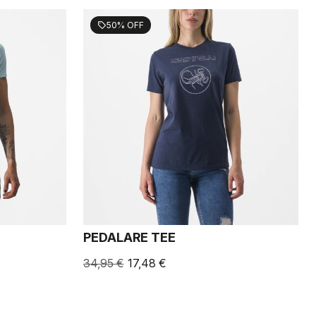
50% OFF
sell
PEDALARE TEE
34,95 €
17,48 €