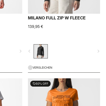
MILANO FULL ZIP W FLEECE
139,95 €
navigate_next
navigate_before
navigate_next
VERGLEICHEN
50% OFF
sell