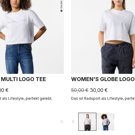
MULTI LOGO TEE
WOMEN'S GLOBE LOGO
00 €
50,00 €
30,00 €
 als Lifestyle, perfekt gelebt.
Das ist Radsport als Lifestyle, perfe
navigate_next
navigate_before