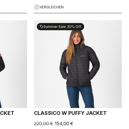
VERGLEICHEN
Summer Sale 30% Off
sell
ACKET
CLASSICO W PUFFY JACKET
220,00 €
154,00 €