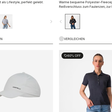
 als Lifestyle, perfekt gelebt.
Warme bequeme Polyester-Fleecej
Reißverschluss zum Faulenzen, zur
und als Zwischenschicht.
navigate_next
navigate_before
EN
VERGLEICHEN
60% OFF
sell