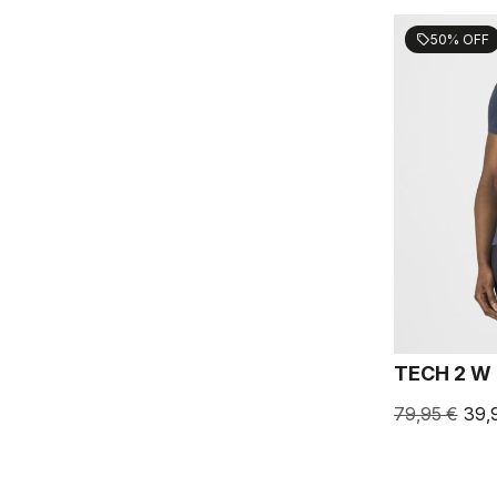
50% OFF
sell
TECH 2 W
79,95 €
39,