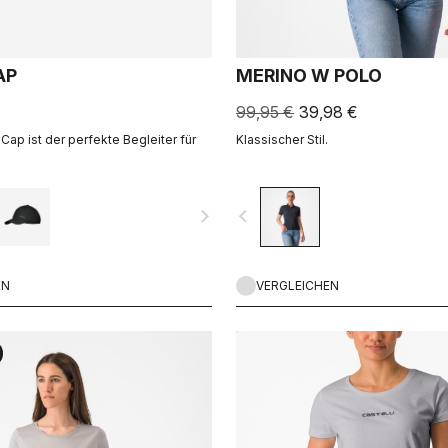
AP
MERINO W POLO
99,95 €
39,98 €
Cap ist der perfekte Begleiter für
Klassischer Stil.
navigate_next
navigate_before
EN
VERGLEICHEN