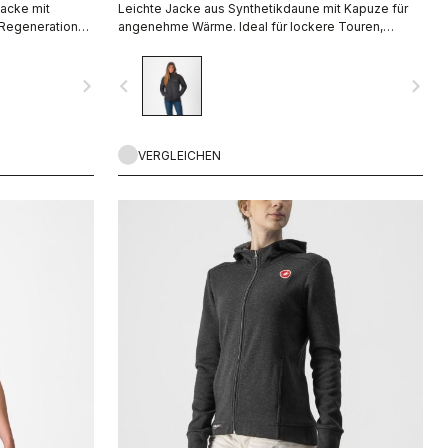
acke mit
Leichte Jacke aus Synthetikdaune mit Kapuze für
 Regeneration
angenehme Wärme. Ideal für lockere Touren,
Bikepacking und Regeneration.
navigate_next
navigate_before
navigate_next
VERGLEICHEN