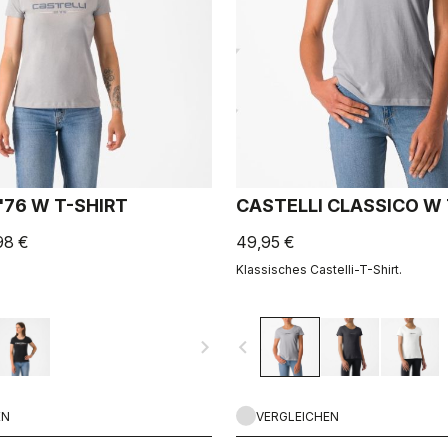
'76 W T-SHIRT
CASTELLI CLASSICO W
98 €
49,95 €
Klassisches Castelli-T-Shirt.
navigate_next
navigate_before
EN
VERGLEICHEN