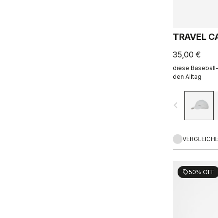
TRAVEL C
35,00 €
diese Baseball-
den Alltag
navigate_before
VERGLEICH
50% OFF
sell