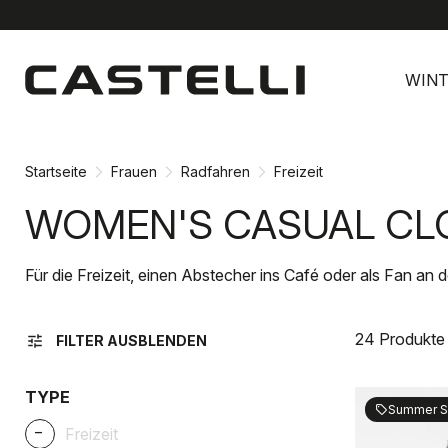
Zu
Zu
Inhalt
Navigation
WINT
springen
springen
Startseite
Frauen
Radfahren
Freizeit
WOMEN'S CASUAL CL
Für die Freizeit, einen Abstecher ins Café oder als Fan an d
24 Produkte
tune
FILTER AUSBLENDEN
TYPE
Summer S
sell
_
Freizeit