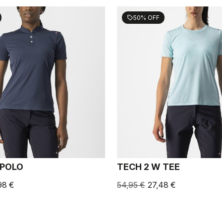
50% OFF
sell
 POLO
TECH 2 W TEE
98 €
54,95 €
27,48 €