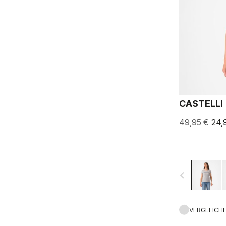
CASTELLI 
49,95 €
24,
navigate_before
VERGLEICH