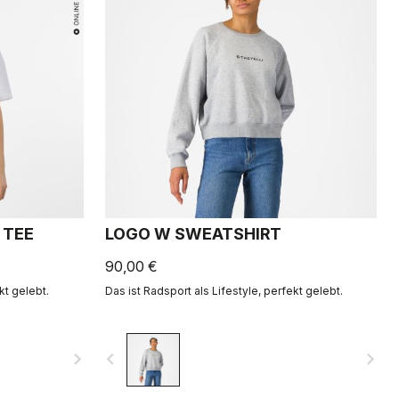
 TEE
LOGO W SWEATSHIRT
90,00 €
kt gelebt.
Das ist Radsport als Lifestyle, perfekt gelebt.
navigate_next
navigate_before
navigate_next