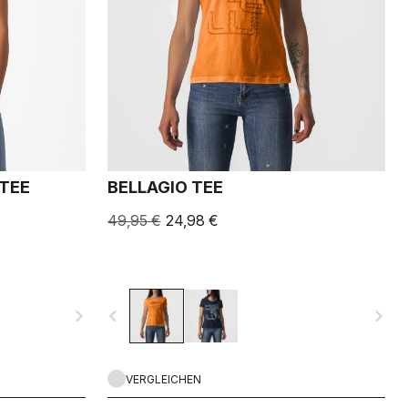
 TEE
BELLAGIO TEE
49,95 €
24,98 €
navigate_next
navigate_before
navigate_next
VERGLEICHEN