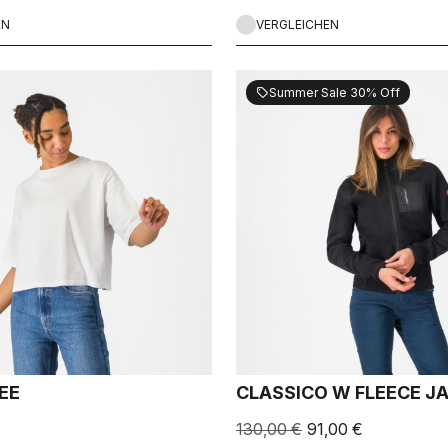
EN
VERGLEICHEN
Summer Sale 30% Off
sell
EE
CLASSICO W FLEECE J
130,00 €
91,00 €