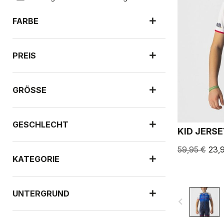
FARBE
PREIS
GRÖSSE
GESCHLECHT
KID JERS
59,95 €
23,
KATEGORIE
UNTERGRUND
navigate_before