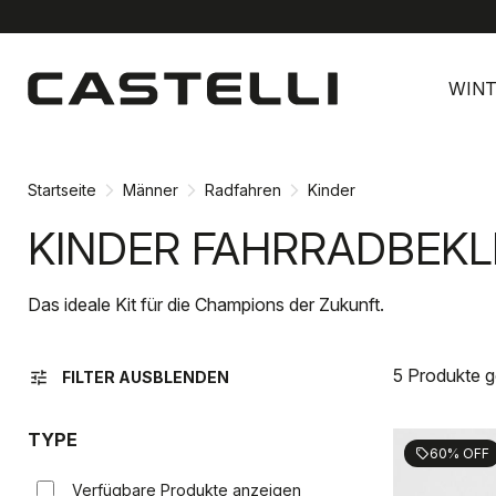
Zu
Zu
Inhalt
Navigation
WINT
springen
springen
Startseite
Männer
Radfahren
Kinder
KINDER FAHRRADBEKL
Das ideale Kit für die Champions der Zukunft.
5 Produkte 
tune
FILTER AUSBLENDEN
TYPE
60% OFF
sell
Verfügbare Produkte anzeigen