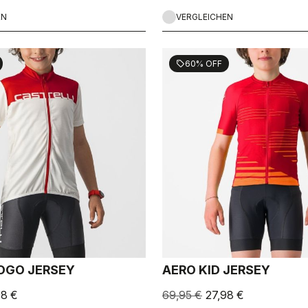
EN
VERGLEICHEN
60% OFF
sell
OGO JERSEY
AERO KID JERSEY
98 €
69,95 €
27,98 €