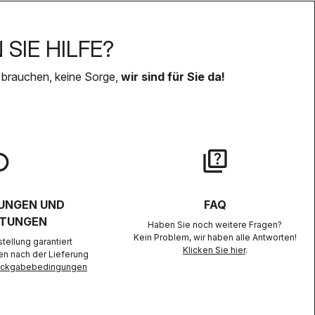
SIE HILFE?
 brauchen, keine Sorge,
wir sind für Sie da!
lay
quiz
UNGEN UND
FAQ
TUNGEN
Haben Sie noch weitere Fragen?
Kein Problem, wir haben alle Antworten!
ellung garantiert
Klicken Sie hier
.
en nach der Lieferung
Rückgabebedingungen