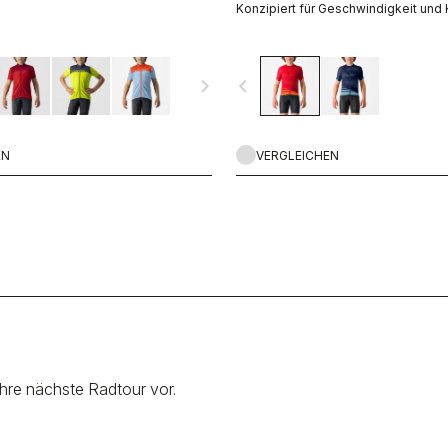
Konzipiert für Geschwindigkeit und 
navigate_next
navigate_before
EN
VERGLEICHEN
ihre nächste Radtour vor.