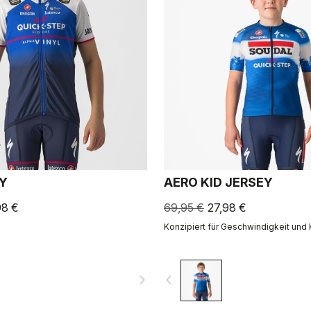
EY
AERO KID JERSEY
98 €
69,95 €
27,98 €
Konzipiert für Geschwindigkeit und 
navigate_next
navigate_before