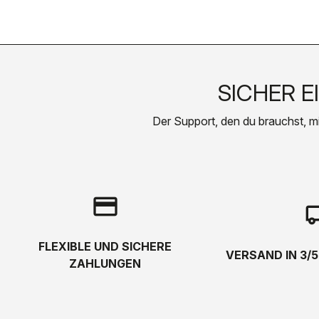
SICHER E
Der Support, den du brauchst, mit 
credit_card
local_s
FLEXIBLE UND SICHERE
VERSAND IN 3/
ZAHLUNGEN