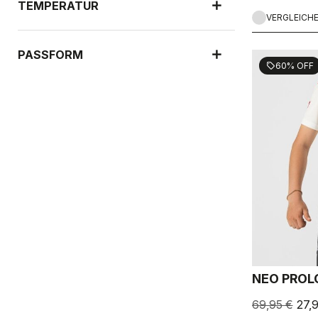
TEMPERATUR
VERGLEICH
PASSFORM
60% OFF
sell
NEO PROL
69,95 €
27,