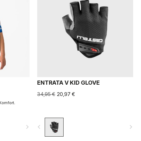
ENTRATA V KID GLOVE
34,95 €
20,97 €
Komfort.
navigate_next
navigate_before
navigate_next