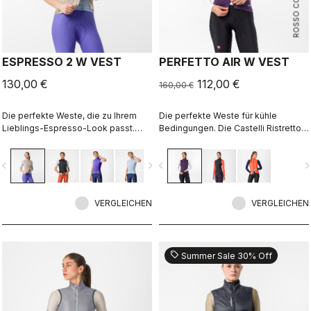
ROSSO CORSA
ESPRESSO 2 W VEST
PERFETTO AIR W VEST
130,00 €
112,00 €
160,00 €
Die perfekte Weste, die zu Ihrem
Die perfekte Weste für kühle
Lieblings-Espresso-Look passt.
Bedingungen. Die Castelli Ristretto-
Vorderseite mit Windschutz,
Technologie isoliert und ermöglicht
atmungsaktive Rückseite, sehr gut
eine begrenzte Luftzufuhr, damit Ihr
vigate_before
navigate_next
navigate_before
navigate_n
verpackbar, 3 Taschen, Zwei-Wege-
Rumpf trocken bleibt.
Reißverschluss.
VERGLEICHEN
VERGLEICHEN
sell
Summer Sale 30% Off