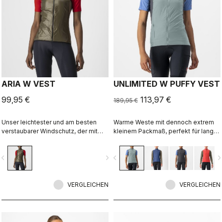
ARIA W VEST
UNLIMITED W PUFFY VEST
99,95 €
113,97 €
189,95 €
Unser leichtester und am besten
Warme Weste mit dennoch extrem
verstaubarer Windschutz, der mit
kleinem Packmaß, perfekt für lange
seinem atmungsaktiven Stretch-
Etappen oder gar Mehrtagestouren.
Rücken eng am Körper anliegt.
Die winddichte Außenschicht aus
vigate_before
navigate_next
navigate_before
navigate_n
Vorne hält die Weste den Fahrtwind
Mikrofaser-Gewebe wird kombiniert
effektiv ab, ohne dass Überhitzung
mit einer Fütterung aus Polartec®
droht.
Alpha® Direct-Material.
VERGLEICHEN
VERGLEICHEN