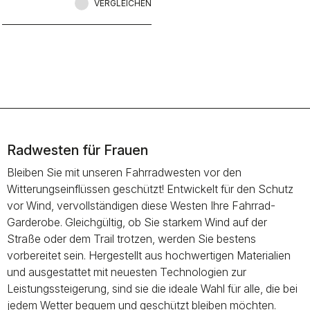
Stretch-Passform. Wenn sie nicht
VERGLEICHEN
benötigt wird, passt sie in eine halbe
Trikottasche. All dies macht sie zu
einem Kernstück Ihrer Radsport-
Garderobe.
Radwesten für Frauen
Bleiben Sie mit unseren Fahrradwesten vor den
Witterungseinflüssen geschützt! Entwickelt für den Schutz
vor Wind, vervollständigen diese Westen Ihre Fahrrad-
Garderobe. Gleichgültig, ob Sie starkem Wind auf der
Straße oder dem Trail trotzen, werden Sie bestens
vorbereitet sein. Hergestellt aus hochwertigen Materialien
und ausgestattet mit neuesten Technologien zur
Leistungssteigerung, sind sie die ideale Wahl für alle, die bei
jedem Wetter bequem und geschützt bleiben möchten.