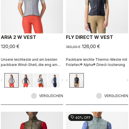
ARIA 2 W VEST
FLY DIRECT W VEST
120,00 €
126,00 €
180,00 €
Unsere leichteste und am besten
Packbare leichte Thermo-Weste mit
packbare Wind-Shell, die eng am
Polartec® Alpha® Direct-Isolierung.
Körper anliegt und eine elastische
atmungsaktive Rückseite hat. Sie
vigate_before
navigate_next
navigate_before
navigate_n
hält den Wind vorne wirkungsvoll ab,
ohne zu Überhitzung zu führen.
VERGLEICHEN
VERGLEICHEN
sell
40% OFF