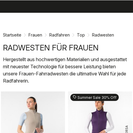
search
menu
shopping_cart
Zu
Zu
Inhalt
Navigation
springen
springen
Startseite
Frauen
Radfahren
Top
Radwesten
RADWESTEN FÜR FRAUEN
Hergestellt aus hochwertigen Materialien und ausgestattet
mit neuester Technologie für bessere Leistung bieten
unsere Frauen-Fahrradwesten die ultimative Wahl für jede
Radfahrerin.
sell
Summer Sale 30% Off