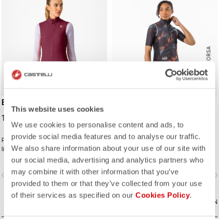
ROSSO CORSA
ESPRESSO W VEST
PRO LIGHT W WIND VEST
This website uses cookies
124,95 €
90,00 €
We use cookies to personalise content and ads, to
provide social media features and to analyse our traffic.
Packbare Windweste, die zu Ihrem
Ultraleichter Windschutz mit
We also share information about your use of our site with
liebsten Espresso-Look passt. Der
geringem Packmaß, körpernaher
vordere Stoff hält den Wind ab und
Passform und hohem Kragen.
our social media, advertising and analytics partners who
ist dennoch atmungsaktiv. Auf der
may combine it with other information that you’ve
vigate_before
navigate_next
navigate_before
navigate_n
Rückseite haben wir drei Taschen
provided to them or that they’ve collected from your use
hinzugefügt, damit Sie alles, was Sie
während der Fahrt brauchen, leicht
of their services as specified on our
Cookies Policy
.
erreichen können.
VERGLEICHEN
VERGLEICHEN