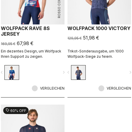
ROSSO CORSA
WOLFPACK RAVE 8S
WOLFPACK 1000 VICTORY
JERSEY
51,98 €
129,95 €
67,98 €
169,95 €
Ein dezentes Design, um Wolfpack
Trikot-Sonderausgabe, um 1000
Ihren Support zu zeigen.
Wolfpack-Siege zu feiern.
vigate_before
navigate_next
navigate_before
navigate_n
VERGLEICHEN
VERGLEICHEN
sell
60% OFF