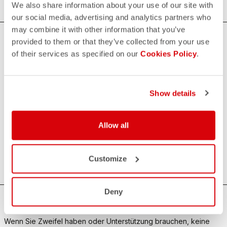
We also share information about your use of our site with
our social media, advertising and analytics partners who
may combine it with other information that you’ve
provided to them or that they’ve collected from your use
Castelli x Wolfpack - SOUDAL Quick-Step
of their services as specified on our
Cookies Policy
.
Die neue Castelli x Wolfpack – Soudal Quick-Step Kollektion
feiert eines der ikonischsten Teams im Profi-Radsport.
Jedes Kleidungsstück verkörpert den Siegeswillen des
Show details
Wolfpack: technische Spitzenqualität, aerodynamische
Passform und markantes Design. Von offiziellen Trikots bis
Allow all
zu Trägerhosen und Accessoires – diese Kollektion ist für
Höchstleistung gemacht. Tragen Sie das Outfit der
Champions und erleben Sie Castelli hautnah.
Customize
Deny
BRAUCHEN SIE HILFE?
Wenn Sie Zweifel haben oder Unterstützung brauchen, keine