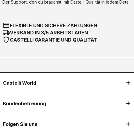
Der Support, den du brauchst, mit Castelli Qualität in jedem Detail.
credit_card
FLEXIBLE UND SICHERE ZAHLUNGEN
local_shipping
VERSAND IN 3/5 ARBEITSTAGEN
shield
CASTELLI GARANTIE UND QUALITÄT
Castelli World
Kundenbetreuung
Folgen Sie uns