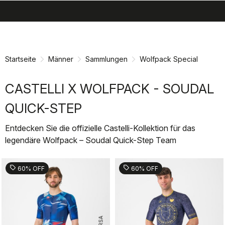
search
menu
shopping_cart
Zu
Zu
Inhalt
Navigation
springen
springen
Startseite
Männer
Sammlungen
Wolfpack Special
CASTELLI X WOLFPACK - SOUDAL
QUICK-STEP
Entdecken Sie die offizielle Castelli-Kollektion für das
legendäre Wolfpack – Soudal Quick-Step Team
sell
sell
60% OFF
60% OFF