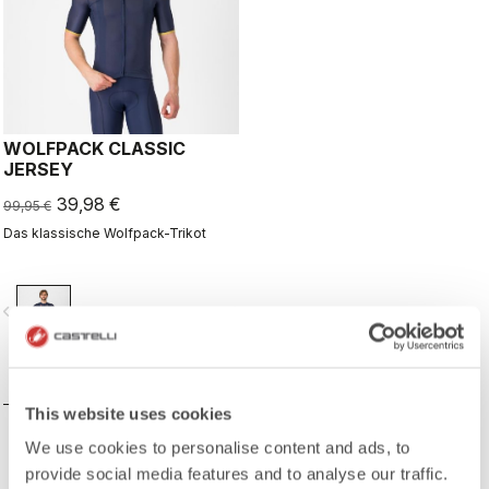
WOLFPACK CLASSIC
JERSEY
39,98 €
99,95 €
Das klassische Wolfpack-Trikot
vigate_before
navigate_next
VERGLEICHEN
This website uses cookies
We use cookies to personalise content and ads, to
provide social media features and to analyse our traffic.