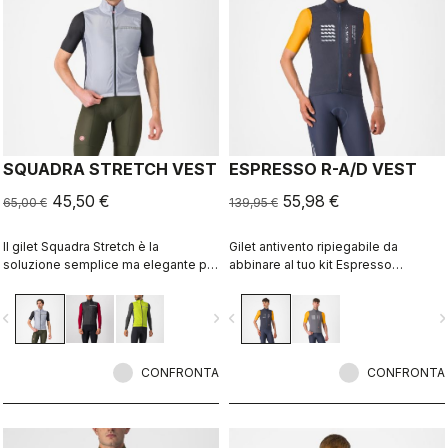
SQUADRA STRETCH VEST
ESPRESSO R-A/D VEST
45,50 €
55,98 €
65,00 €
139,95 €
Il gilet Squadra Stretch è la
Gilet antivento ripiegabile da
soluzione semplice ma elegante per
abbinare al tuo kit Espresso
riparare il busto dal vento in
preferito, con una grafica di Richard
condizioni fresche, fornisce al
Pearce in edizione limitata.
vigate_before
navigate_next
navigate_before
navigate_n
contempo una vestibilità aderente al
corpo e un'eccellente ventilazione.
CONFRONTA
CONFRONTA