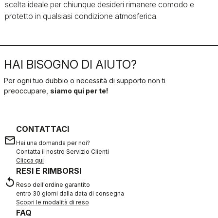
scelta ideale per chiunque desideri rimanere comodo e
protetto in qualsiasi condizione atmosferica.
HAI BISOGNO DI AIUTO?
Per ogni tuo dubbio o necessità di supporto non ti
preoccupare,
siamo qui per te!
CONTATTACI
email
Hai una domanda per noi?
Contatta il nostro Servizio Clienti
Clicca qui
RESI E RIMBORSI
replay
Reso dell'ordine garantito
entro 30 giorni dalla data di consegna
Scopri le modalità di reso
FAQ