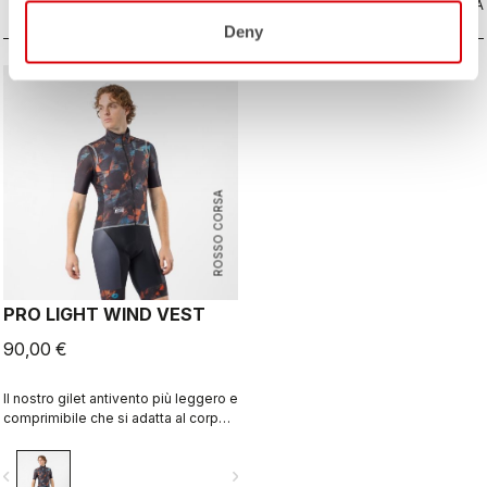
CONFRONTA
CONFRONTA
Deny
ROSSO CORSA
PRO LIGHT WIND VEST
90,00 €
Il nostro gilet antivento più leggero e
comprimibile che si adatta al corpo
grazie alla schiena in tessuto
traspirante elasticizzato.
vigate_before
navigate_next