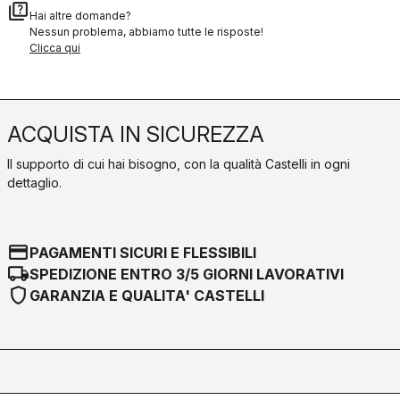
quiz
Hai altre domande?
Nessun problema, abbiamo tutte le risposte!
Clicca qui
ACQUISTA IN SICUREZZA
Il supporto di cui hai bisogno, con la qualità Castelli in ogni
dettaglio.
credit_card
PAGAMENTI SICURI E FLESSIBILI
local_shipping
SPEDIZIONE ENTRO 3/5 GIORNI LAVORATIVI
shield
GARANZIA E QUALITA' CASTELLI