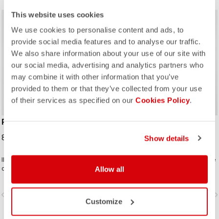
This website uses cookies
We use cookies to personalise content and ads, to
provide social media features and to analyse our traffic.
We also share information about your use of our site with
our social media, advertising and analytics partners who
ROSSO CORSA
may combine it with other information that you’ve
provided to them or that they’ve collected from your use
of their services as specified on our
Cookies Policy
.
PRO LIGHT WIND VEST
PRO WIND VEST
89,95 €
120,00 €
Show details
Il nostro gilet antivento più leggero e
Shell antivento leggera e ripiegabile
comprimibile che si adatta al corpo
che si adatta al corpo grazie alla
Allow all
grazie alla schiena in tessuto
schiena in tessuto traspirante
traspirante elasticizzato.
elasticizzato e al colletto alto.
vigate_before
navigate_next
navigate_before
navigate_n
Customize