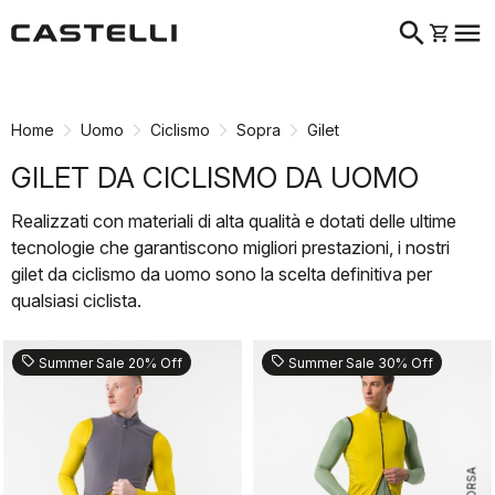
search
menu
shopping_cart
Vai
Vai
al
alla
contenuto
navigazione
Home
Uomo
Ciclismo
Sopra
Gilet
GILET DA CICLISMO DA UOMO
Realizzati con materiali di alta qualità e dotati delle ultime
tecnologie che garantiscono migliori prestazioni, i nostri
gilet da ciclismo da uomo sono la scelta definitiva per
qualsiasi ciclista.
sell
sell
Summer Sale 20% Off
Summer Sale 30% Off