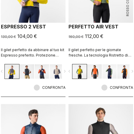
ROSSO CORSA
ESPRESSO 2 VEST
PERFETTO AIR VEST
104,00 €
112,00 €
130,00 €
160,00 €
Il gilet perfetto da abbinare al tuo kit
Il gilet perfetto per le giornate
Espresso preferito. Protezione
fresche. La tecnologia Ristretto di
antivento sul davanti, retro
Castelli è isolante e consente un
traspirante, completamente
flusso d’aria limitato per mantenere il
vigate_before
navigate_next
navigate_before
navigate_n
ripiegabile, 3 tasche, zip a doppia
corpo asciutto.
apertura.
CONFRONTA
CONFRONTA