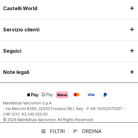
Castelli World
Servizio clienti
Seguici
Note legali
Manifattura Valcismon S.p.A.
- Via Marconi 81/83, 32030 Fonzaso (BL), Italy - P.IVA: 00023370257 -
CAP.SOC. €2.349.323,00
© 2026 Manifattura Valcismon. All Rights Reserved
FILTRI
ORDINA
tune
sort