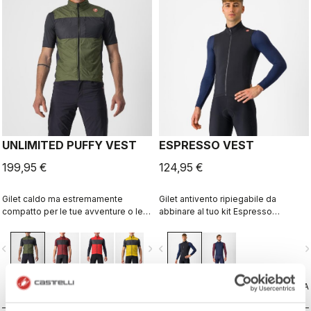
UNLIMITED PUFFY VEST
ESPRESSO VEST
199,95 €
124,95 €
Gilet caldo ma estremamente
Gilet antivento ripiegabile da
compatto per le tue avventure o le
abbinare al tuo kit Espresso
pedalate di più giorni. Strato esterno
preferito. Il tessuto della parte
antivento in microfibra intrecciata
anteriore blocca il vento, pur
vigate_before
navigate_next
navigate_before
navigate_n
con isolamento Polartec® Alpha®
rimanendo traspirante. Sul retro
Direct.
abbiamo aggiunto tre tasche per
darti in ogni momento un facile
CONFRONTA
accesso a tutto ciò che ti serve
CONFRONTA
mentre pedali.