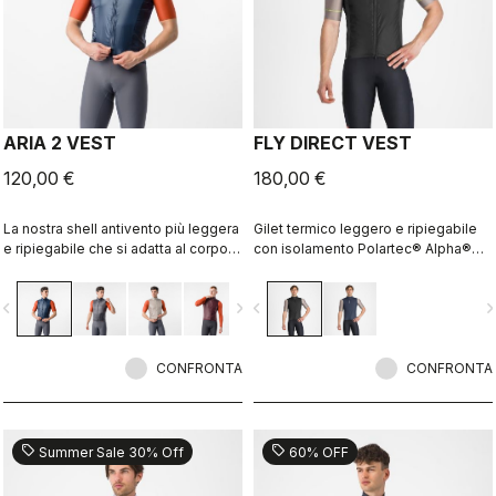
ARIA 2 VEST
FLY DIRECT VEST
120,00 €
180,00 €
La nostra shell antivento più leggera
Gilet termico leggero e ripiegabile
e ripiegabile che si adatta al corpo
con isolamento Polartec® Alpha®
grazie alla schiena in tessuto
Direct.
traspirante elasticizzato. Blocca
vigate_before
navigate_next
navigate_before
navigate_n
efficacemente il vento sulla parte
anteriore senza causare
sudorazione eccessiva.
CONFRONTA
CONFRONTA
sell
sell
Summer Sale 30% Off
60% OFF