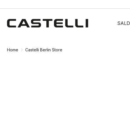
Vai
Vai
al
alla
SALD
contenuto
navigazione
Home
Castelli Berlin Store