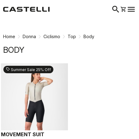
search
menu
shopping_cart
Vai
Vai
al
alla
contenuto
navigazione
Home
Donna
Ciclismo
Top
Body
BODY
sell
Summer Sale 25% Off
MOVEMENT SUIT