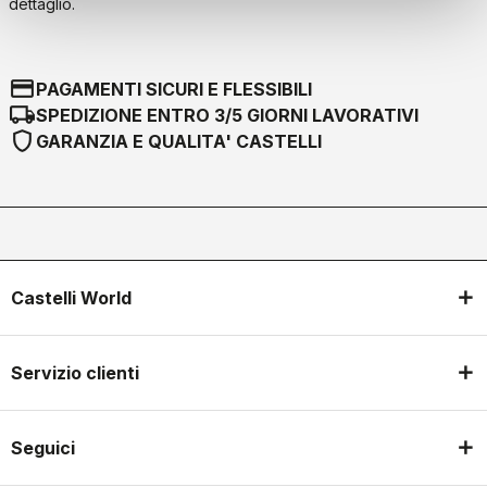
dettaglio.
credit_card
PAGAMENTI SICURI E FLESSIBILI
local_shipping
SPEDIZIONE ENTRO 3/5 GIORNI LAVORATIVI
shield
GARANZIA E QUALITA' CASTELLI
Castelli World
Servizio clienti
Seguici