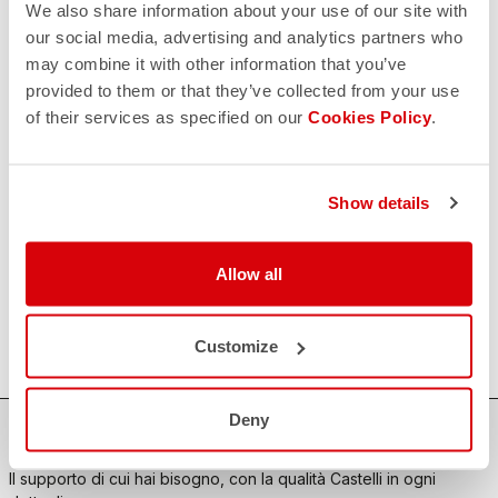
We also share information about your use of our site with
our social media, advertising and analytics partners who
may combine it with other information that you’ve
CONTATTACI
provided to them or that they’ve collected from your use
email
Hai una domanda per noi?
of their services as specified on our
Cookies Policy
.
Contatta il nostro Servizio Clienti
Clicca qui
RESI E RIMBORSI
replay
Reso dell'ordine garantito
Show details
entro 30 giorni dalla data di consegna
Scopri le modalità di reso
FAQ
Allow all
quiz
Hai altre domande?
Nessun problema, abbiamo tutte le risposte!
Clicca qui
Customize
Deny
ACQUISTA IN SICUREZZA
Il supporto di cui hai bisogno, con la qualità Castelli in ogni