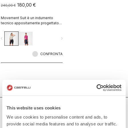
180,00 €
240,00 €
Movement Suit è un indumento
tecnico appositamente progettato
per le donne che praticano il
ciclismo ad alta intensità.
vigate_before
navigate_next
CONFRONTA
HAI BISOGNO DI AIUTO?
This website uses cookies
We use cookies to personalise content and ads, to
Per ogni tuo dubbio o necessità di supporto non ti
provide social media features and to analyse our traffic.
preoccupare,
siamo qui per te!