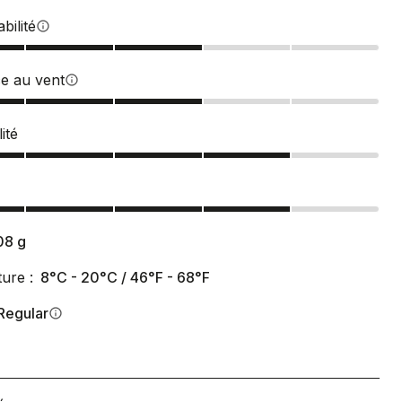
bilité
info
ce au vent
info
ité
08
g
ure :
8°C - 20°C / 46°F - 68°F
Regular
info