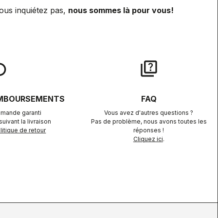
ous inquiétez pas,
nous sommes là pour vous!
lay
quiz
EMBOURSEMENTS
FAQ
mande garanti
Vous avez d'autres questions ?
uivant la livraison
Pas de problème, nous avons toutes les
itique de retour
réponses !
Cliquez ici
.