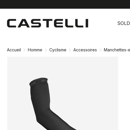
Passer
Passer
au
à
SOLD
contenu
la
directement
navigation
directement
Accueil
Homme
Cyclisme
Accessoires
Manchettes-e