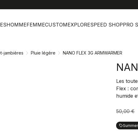
help
Ser
ES
HOMME
FEMME
CUSTOM
EXPLORE
SPEED SHOP
PRO 
t-jambières
Pluie légère
NANO FLEX 3G ARMWARMER
NAN
Les toute
Flex : co
humide e
50,00 €
Summer 
local_offer