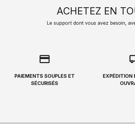
ACHETEZ EN TO
Le support dont vous avez besoin, avec 
credit_card
local_s
PAIEMENTS SOUPLES ET
EXPÉDITION 
SÉCURISÉS
OUVR