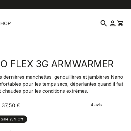
location_on
language
vice clientèle
Trouver un magasin
Français
|
France
search
person
shopping_cart
SHOP
O FLEX 3G ARMWARMER
s dernières manchettes, genouillères et jambières Nano
nfortables pour les temps secs, déperlantes quand il fait
t chaudes pour les conditions extrêmes.
37,50 €
Sale 25% Off