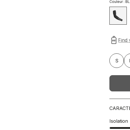
Couleur :
B
S
CARACT
Isolation