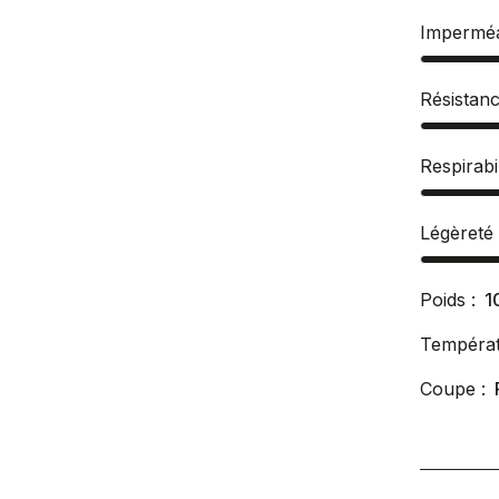
Imperméa
Résistan
Respirabil
Légèreté
Poids :
1
Températ
Coupe :