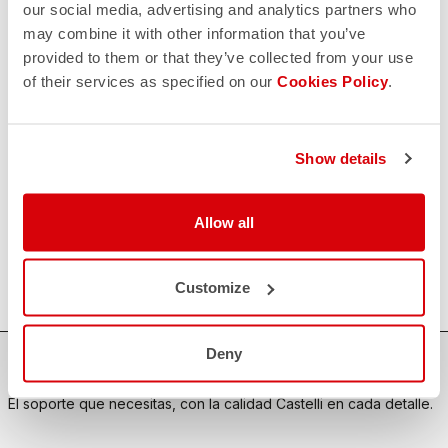
our social media, advertising and analytics partners who
may combine it with other information that you’ve
CONTACTO
email
provided to them or that they’ve collected from your use
¿Tiene alguna pregunta para nosotros?
of their services as specified on our
Cookies Policy
.
Contacte con nuestro Servicio de Atención al Cliente
Haga clic aquí
.
DEVOLUCIONES Y REEMBOLSOS
replay
Garantía de devolución del pedido
Show details
en los 30 días siguientes a la entrega
Descubra la política de devoluciones
FAQ
Allow all
quiz
¿Tienes alguna otra pregunta?
¡No hay problema, tenemos todas las respuestas!
Haz clic aquí
.
Customize
Deny
COMPRA CON CONFIANZA
El soporte que necesitas, con la calidad Castelli en cada detalle.