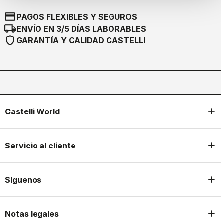
credit_card
PAGOS FLEXIBLES Y SEGUROS
local_shipping
ENVÍO EN 3/5 DÍAS LABORABLES
shield
GARANTÍA Y CALIDAD CASTELLI
Castelli World
Servicio al cliente
Síguenos
Notas legales