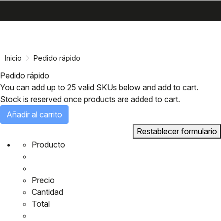
search
menu
shopping_cart
Ir
Saltar
al
a
contenido
la
Inicio
Pedido rápido
navegación
Pedido rápido
You can add up to 25 valid SKUs below and add to cart.
Stock is reserved once products are added to cart.
Añadir al carrito
Restablecer formulario
Producto
Precio
Cantidad
Total