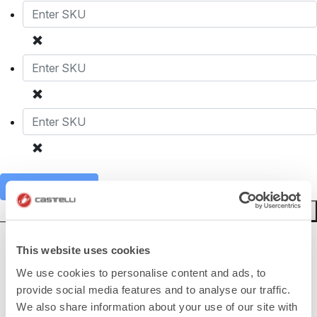
Añadir al carrito
Restablecer formulario
¿NECESITAS AYUDA?
This website uses cookies
We use cookies to personalise content and ads, to
Si tienes alguna duda o necesitas apoyo, no te preocupes,
¡estamos aquí para ti!
provide social media features and to analyse our traffic.
We also share information about your use of our site with