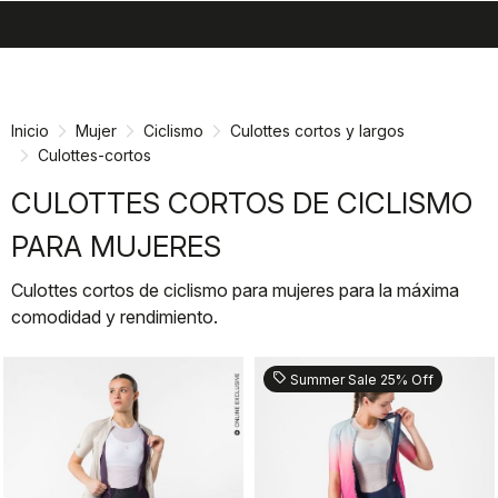
search
menu
shopping_cart
Ir
Saltar
al
a
contenido
la
Inicio
Mujer
Ciclismo
Culottes cortos y largos
navegación
Culottes-cortos
CULOTTES CORTOS DE CICLISMO
PARA MUJERES
Culottes cortos de ciclismo para mujeres para la máxima
comodidad y rendimiento.
sell
Summer Sale 25% Off