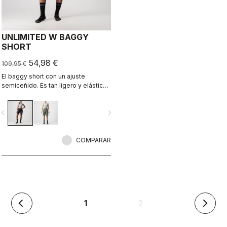
UNLIMITED W BAGGY
SHORT
54,98 €
109,95 €
El baggy short con un ajuste
semiceñido. Es tan ligero y elástico
que apenas lo notarás. No lleva
badana para que puedas ponértelo
vigate_before
navigate_next
con tu culotte de ciclismo favorito.
COMPARAR
(actual)
1
2
arrow_back_ios
arrow_forward_ios