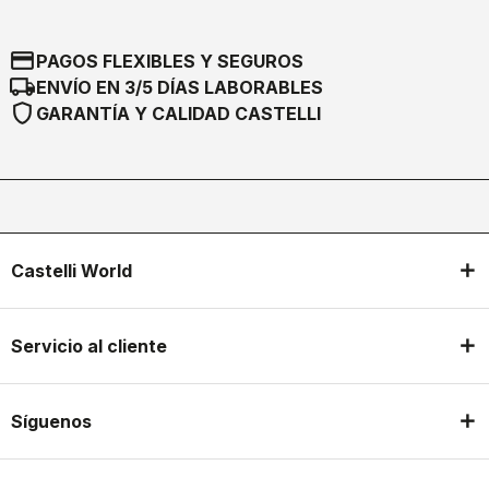
credit_card
PAGOS FLEXIBLES Y SEGUROS
local_shipping
ENVÍO EN 3/5 DÍAS LABORABLES
shield
GARANTÍA Y CALIDAD CASTELLI
Castelli World
Servicio al cliente
Síguenos