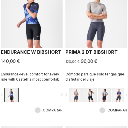
ENDURANCE W BIBSHORT
PRIMA 2 DT BIBSHORT
140,00 €
96,00 €
120,00 €
Endurance-level comfort for every
Cómodo para que solo tengas que
ride with Castelli's most comfortable
disfrutar del viaje.
seat pad.
vigate_before
navigate_next
navigate_before
navigate_n
COMPARAR
COMPARAR