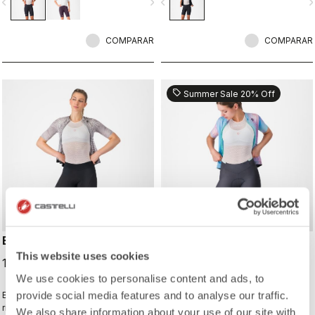
vigate_before
navigate_next
navigate_before
navigate_n
COMPARAR
COMPARAR
sell
Summer Sale 20% Off
ENDURANCE W SHORT
PRIMA 2 SHORT
This website uses cookies
120,00 €
88,00 €
110,00 €
We use cookies to personalise content and ads, to
provide social media features and to analyse our traffic.
Endurance-level comfort for every
Cómodo para que solo tengas que
ride with Castelli's most comfortable
disfrutar del viaje.
We also share information about your use of our site with