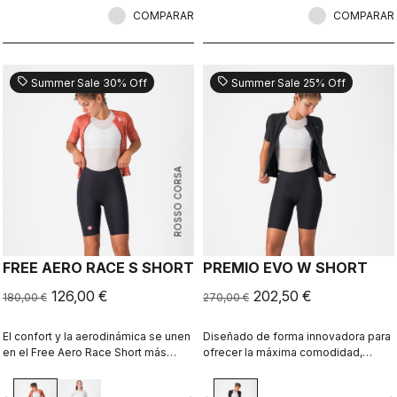
COMPARAR
COMPARAR
sell
sell
Summer Sale 30% Off
Summer Sale 25% Off
ROSSO CORSA
FREE AERO RACE S SHORT
PREMIO EVO W SHORT
126,00 €
202,50 €
180,00 €
270,00 €
El confort y la aerodinámica se unen
Diseñado de forma innovadora para
en el Free Aero Race Short más
ofrecer la máxima comodidad,
rápido y cómodo hasta la fecha.
sujeción, velocidad y durabilidad en
largas distancias.