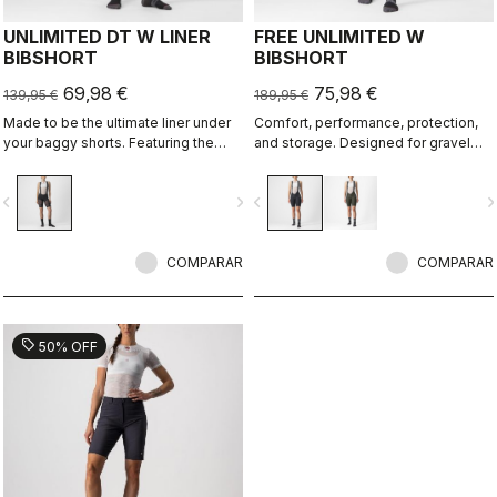
UNLIMITED DT W LINER
FREE UNLIMITED W
BIBSHORT
BIBSHORT
69,98 €
75,98 €
139,95 €
189,95 €
Made to be the ultimate liner under
Comfort, performance, protection,
your baggy shorts. Featuring the
and storage. Designed for gravel
supremely comfortable Progetto X2
but equally at home on adventure or
Air Donna seamless seat pad in the
endurance rides, or if you just love
vigate_before
navigate_next
navigate_before
navigate_n
coolest minimalist short, with drop-
pockets. Drop-tail bib straps.
tail construction for pee breaks
without removing the bib straps.
COMPARAR
COMPARAR
sell
50% OFF