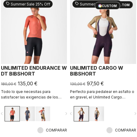
sell
sell
Summer Sale 25% Off
Summer Sale 25% Off
CUSTOM
CUSTOM
UNLIMITED ENDURANCE W
UNLIMITED CARGO W
DT BIBSHORT
BIBSHORT
135,00 €
97,50 €
180,00 €
130,00 €
Todo lo que necesitas para
Perfecto para pedalear en asfalto o
satisfacer las exigencias de los
en gravel, el Unlimited Cargo
recorridos más largos sobre grava.
Bibshort no tiene límites. Con los
Confort inigualable y máxima
bolsillos de gran capacidad es ideal
vigate_before
navigate_next
navigate_before
navigate_n
capacidad de almacenamiento.
para tu próxima aventura.
COMPARAR
COMPARAR