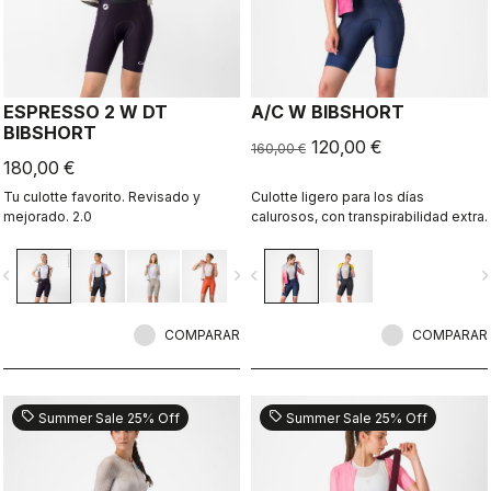
ESPRESSO 2 W DT
A/C W BIBSHORT
BIBSHORT
120,00 €
160,00 €
180,00 €
Tu culotte favorito. Revisado y
Culotte ligero para los días
mejorado. 2.0
calurosos, con transpirabilidad extra.
vigate_before
navigate_next
navigate_before
navigate_n
COMPARAR
COMPARAR
sell
sell
Summer Sale 25% Off
Summer Sale 25% Off