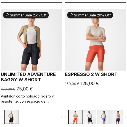
sell
sell
Summer Sale 25% Off
Summer Sale 20% Off
UNLIMITED ADVENTURE
ESPRESSO 2 W SHORT
BAGGY W SHORT
128,00 €
160,00 €
75,00 €
100,00 €
Pantalón corto holgado, ligero y
resistente, con espacio de
almacenamiento adicional para
todas tus salidas de aventura.
vigate_before
navigate_next
navigate_before
navigate_n