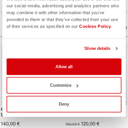
seat pad.
our social media, advertising and analytics partners who
vigate_before
navigate_next
navigate_before
navigate_n
may combine it with other information that you’ve
provided to them or that they’ve collected from your use
of their services as specified on our
Cookies Policy
.
COMPARAR
COMPARAR
Show details
sell
Summer Sale 25% Off
Allow all
Customize
Deny
COMFORT TRAVEL
MOVEMENT TRAVEL
SHORT
SHORT
140,00 €
120,00 €
160,00 €