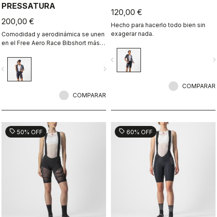
PRESSATURA
120,00 €
200,00 €
Hecho para hacerlo todo bien sin
exagerar nada.
Comodidad y aerodinámica se unen
en el Free Aero Race Bibshort más
rápido y cómodo hasta la fecha.
navigate_before
navigate_n
vigate_before
navigate_next
COMPARAR
COMPARAR
sell
sell
50% OFF
60% OFF