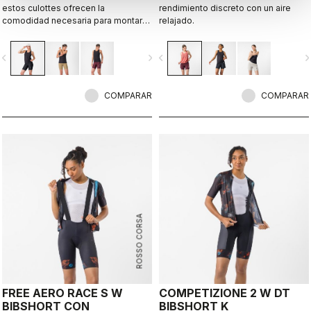
estos culottes ofrecen la
rendimiento discreto con un aire
comodidad necesaria para montar
relajado.
en bicicleta de forma informal, sin
renunciar a la comodidad y la
vigate_before
navigate_next
navigate_before
navigate_n
flexibilidad cuando la bicicleta no es
el centro de atención.
COMPARAR
COMPARAR
ROSSO CORSA
FREE AERO RACE S W
COMPETIZIONE 2 W DT
BIBSHORT CON
BIBSHORT K