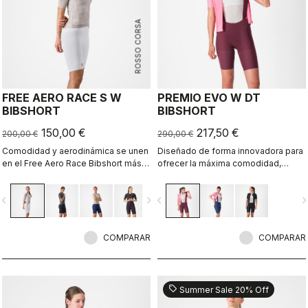
ROSSO CORSA
FREE AERO RACE S W
PREMIO EVO W DT
BIBSHORT
BIBSHORT
150,00 €
217,50 €
200,00 €
290,00 €
Comodidad y aerodinámica se unen
Diseñado de forma innovadora para
en el Free Aero Race Bibshort más
ofrecer la máxima comodidad,
rápido y cómodo hasta la fecha.
sujeción, velocidad y durabilidad en
largas distancias.
vigate_before
navigate_next
navigate_before
navigate_n
COMPARAR
COMPARAR
sell
Summer Sale 20% Off