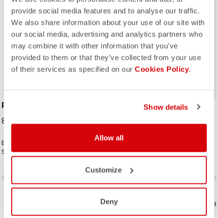
provide social media features and to analyse our traffic.
We also share information about your use of our site with
our social media, advertising and analytics partners who
may combine it with other information that you’ve
ROSSO CORSA
provided to them or that they’ve collected from your use
of their services as specified on our
Cookies Policy
.
PERFETTO SHOECOVER
UNLIMITED SHOECOVER
Show details
89,95 €
64,95 €
Allow all
El estilo atrevido del Perfetto
Un botín para disfrutar aventuras sin
Shoecover, como el de toda la línea
límites. Cálido tejido con interior de
Perfetto, incluida la Gabba, se centra
forro polar con tratamiento DWR
en las altas prestaciones, garantiza
Customize
para mantener al ciclista caliente y
vigate_before
navigate_next
navigate_before
navigate_n
elevada transpirabilidad, ajuste
seco. La larga cremallera y el tejido
perfecto y protección contra las
elástico facilitan su colocación
salpicaduras de agua de la rueda. El
sobre las voluminosas zapatillas de
Deny
cubrezapatillas para todo.
COMPARAR
MTB o de grava, y garantizan un
COMPARAR
ajuste perfecto que no aprieta ni