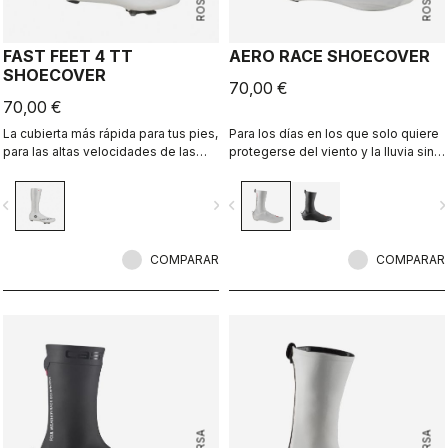
FAST FEET 4 TT
AERO RACE SHOECOVER
SHOECOVER
70,00 €
70,00 €
La cubierta más rápida para tus pies,
Para los días en los que solo quiere
para las altas velocidades de las
protegerse del viento y la lluvia sin
pruebas contrarreloj.
prendas voluminosas. Su tejido fino
y elástico se amolda a la zapatilla
vigate_before
navigate_next
navigate_before
navigate_n
para un ajuste perfecto y
aerodinámico que bloquea el viento
y la humedad.
COMPARAR
COMPARAR