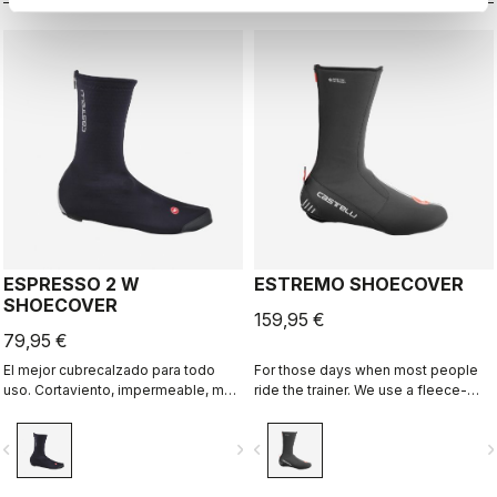
constriñe.
ESPRESSO 2 W
ESTREMO SHOECOVER
SHOECOVER
159,95 €
79,95 €
El mejor cubrecalzado para todo
For those days when most people
uso. Cortaviento, impermeable, muy
ride the trainer. We use a fleece-
transpirable, cálido y fácil de poner
lined GORE-TEX INFINIUM™
y quitar. Carretera y grava.
WINDSTOPPER® outer layer with a
vigate_before
navigate_next
navigate_before
navigate_n
full Polartec® Power Stretch® inner
layer to make our warmest bootie
ever.