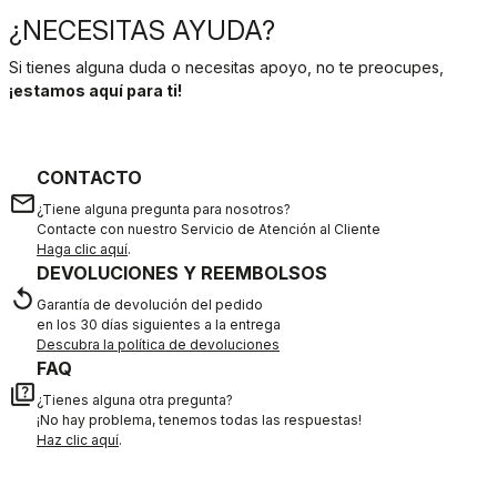
¿NECESITAS AYUDA?
Si tienes alguna duda o necesitas apoyo, no te preocupes,
¡estamos aquí para ti!
CONTACTO
email
¿Tiene alguna pregunta para nosotros?
Contacte con nuestro Servicio de Atención al Cliente
Haga clic aquí
.
DEVOLUCIONES Y REEMBOLSOS
replay
Garantía de devolución del pedido
en los 30 días siguientes a la entrega
Descubra la política de devoluciones
FAQ
quiz
¿Tienes alguna otra pregunta?
¡No hay problema, tenemos todas las respuestas!
Haz clic aquí
.