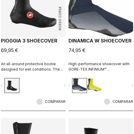
ROSSO CORSA
PIOGGIA 3 SHOECOVER
DINAMICA W SHOECOVER
69,95 €
74,95 €
An all-around protective bootie
High-performance shoecover with
designed for wet conditions. The
GORE-TEX INFINIUM™
stretch fit and fleece lining make it a
WINDSTOPPER® fleece-backed
warm, comfortable bootie in dry
fabric to keep wind and splashes
vigate_before
navigate_next
navigate_before
navigate_n
conditions, while it's made for
out and warmth in. Women's-
maximum protection in wet
specific fit with reflective print for
conditions as well.
visibility.
COMPARAR
COMPARAR