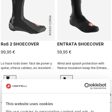
ROSSO CORSA
RoS 2 SHOECOVER
ENTRATA SHOECOVER
99,95 €
59,95 €
Lo hace todo bien: fácil de poner y
Wind and splash protection with
quitar, ofrece calidez, es resistente
fleece insulation keep the Entrata
a las salpicaduras de agua de la
functional and simple, and your feet
rueda y es transpirable. Es un
warm.
vigate_before
navigate_next
navigate_before
navigate_n
excelente cubrezapatillas de altas
prestaciones.
COMPARAR
COMPARAR
This website uses cookies
We use cookies to personalise content and ads, to