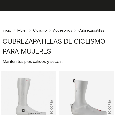
search
menu
shopping_cart
Ir
Saltar
al
a
contenido
la
Inicio
Mujer
Ciclismo
Accesorios
Cubrezapatillas
navegación
CUBREZAPATILLAS DE CICLISMO
PARA MUJERES
Mantén tus pies cálidos y secos.
ROSSO CORSA
ROSSO CORSA