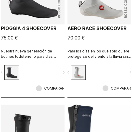
ROSSO CORSA
ROSSO CORSA
PIOGGIA 4 SHOECOVER
AERO RACE SHOECOVER
75,00 €
70,00 €
Nuestra nueva generación de
Para los días en los que solo quiere
botines todoterreno para días
protegerse del viento y la lluvia sin
lluviosos. El ajuste elástico y el forro
prendas voluminosas. Su tejido fino
polar lo convierten en un botín
y elástico se amolda a la zapatilla
vigate_before
navigate_next
navigate_before
navigate_n
cálido y cómodo para los días
para un ajuste perfecto y
secos, y al mismo tiempo su diseño
aerodinámico que bloquea el viento
ofrece la máxima protección en
y la humedad.
condiciones húmedas.
COMPARAR
COMPARAR