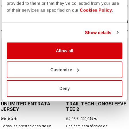
long-distance endurance rides, but
cool.
provided to them or that they’ve collected from your use
vigate_before
navigate_next
navigate_before
navigate_n
it's also a great-looking casual short
of their services as specified on our
Cookies Policy
.
off the bike.
COMPARAR
COMPARAR
Show details
sell
50% OFF
Allow all
Customize
Deny
UNLIMITED ENTRATA
TRAIL TECH LONGSLEEVE
JERSEY
TEE 2
99,95 €
42,48 €
84,95 €
Todas las prestaciones de un
Una camiseta técnica de