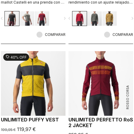
maillot Castelli en una prenda con un
rendimiento con un ajuste relajado
ajuste semiceñido que ofrece todo
para estilo y comodidad. Listo para
lo que necesitas para cualquier
un paseo de aventura de todo el día
vigate_before
navigate_next
navigate_before
navigate_n
superficie.
sin importar qué bicicleta elijas o por
qué superficie te desplaces. Esta
camiseta ofrece opciones
COMPARAR
ilimitadas.
COMPARAR
sell
40% OFF
ROSSO CORSA
UNLIMITED PUFFY VEST
UNLIMITED PERFETTO RoS
2 JACKET
119,97 €
199,95 €