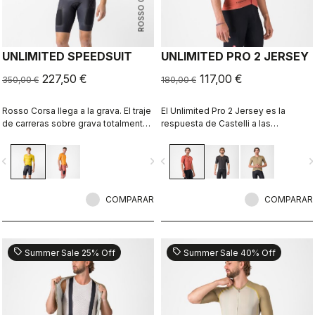
ROSSO CORSA
UNLIMITED SPEEDSUIT
UNLIMITED PRO 2 JERSEY
227,50 €
117,00 €
350,00 €
180,00 €
Rosso Corsa llega a la grava. El traje
El Unlimited Pro 2 Jersey es la
de carreras sobre grava totalmente
respuesta de Castelli a las
aerodinámico y funcional.
crecientes exigencias de los
deportistas sobre grava que buscan
vigate_before
navigate_next
navigate_before
navigate_n
cada ganancia marginal sin sacrificar
el espíritu del deporte.
COMPARAR
COMPARAR
sell
sell
Summer Sale 25% Off
Summer Sale 40% Off