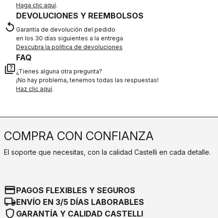
Haga clic aquí
.
DEVOLUCIONES Y REEMBOLSOS
replay
Garantía de devolución del pedido
en los 30 días siguientes a la entrega
Descubra la política de devoluciones
FAQ
quiz
¿Tienes alguna otra pregunta?
¡No hay problema, tenemos todas las respuestas!
Haz clic aquí
.
COMPRA CON CONFIANZA
El soporte que necesitas, con la calidad Castelli en cada detalle.
credit_card
PAGOS FLEXIBLES Y SEGUROS
local_shipping
ENVÍO EN 3/5 DÍAS LABORABLES
shield
GARANTÍA Y CALIDAD CASTELLI