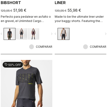
BIBSHORT
LINER
51,98 €
55,98 €
129,95 €
139,95 €
Perfecto para pedalear en asfalto o
Made to be the ultimate liner under
en gravel, el Unlimited Cargo
your baggy shorts. Featuring the
Bibshort no tiene límites. Con cuatro
supremely comfortable Progetto X2
bolsillos de gran capacidad es ideal
Air seamless pad in the coolest
vigate_before
navigate_next
navigate_before
navigate_n
para tu próxima aventura.
minimalist short, with three pockets
on the back.
COMPARAR
COMPARAR
sell
50% OFF