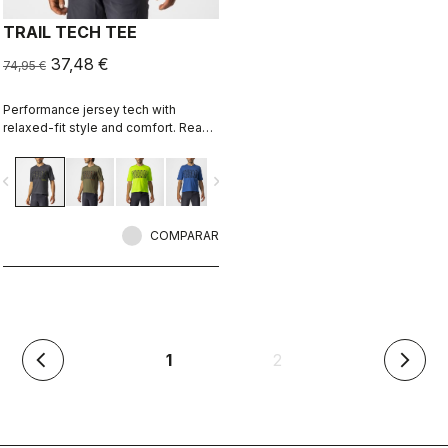
TRAIL TECH TEE
37,48 €
74,95 €
Performance jersey tech with
relaxed-fit style and comfort. Ready
for an all-day adventure ride, or
wear it over pads for enduro.
vigate_before
navigate_next
COMPARAR
(actual)
1
2
arrow_back_ios
arrow_forward_ios