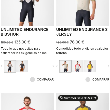
UNLIMITED ENDURANCE
UNLIMITED ENDURANCE 3
BIBSHORT
JERSEY
135,00 €
78,00 €
180,00 €
130,00 €
Todo lo que necesitas para
Comodidad todo el día en cualquier
satisfacer las exigencias de los
terreno.
recorridos más largos sobre grava.
Confort inigualable y máxima
vigate_before
navigate_next
navigate_before
navigate_n
capacidad de almacenamiento.
COMPARAR
COMPARAR
sell
Summer Sale 35% Off