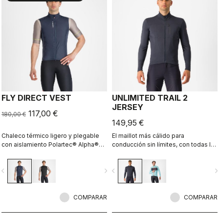
FLY DIRECT VEST
UNLIMITED TRAIL 2
JERSEY
117,00 €
180,00 €
149,95 €
Chaleco térmico ligero y plegable
El maillot más cálido para
con aislamiento Polartec® Alpha®
conducción sin límites, con todas las
Direct.
prestaciones que esperas y
necesitas.
vigate_before
navigate_next
navigate_before
navigate_n
COMPARAR
COMPARAR