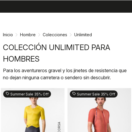
search
menu
shopping_cart
Ir
Saltar
al
a
contenido
la
Inicio
Hombre
Colecciones
Unlimited
navegación
COLECCIÓN UNLIMITED PARA
HOMBRES
Para los aventureros gravel y los jinetes de resistencia que
no dejan ninguna carretera o sendero sin descubrir.
sell
sell
Summer Sale 35% Off
Summer Sale 35% Off