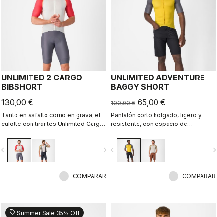
UNLIMITED 2 CARGO
UNLIMITED ADVENTURE
BIBSHORT
BAGGY SHORT
130,00 €
65,00 €
100,00 €
Tanto en asfalto como en grava, el
Pantalón corto holgado, ligero y
culotte con tirantes Unlimited Cargo
resistente, con espacio de
Bibshort no conoce límites. Este
almacenamiento adicional para
culotte con tres bolsillos está listo
todas tus salidas de aventura.
vigate_before
navigate_next
navigate_before
navigate_n
para tu próxima aventura.
COMPARAR
COMPARAR
sell
Summer Sale 35% Off