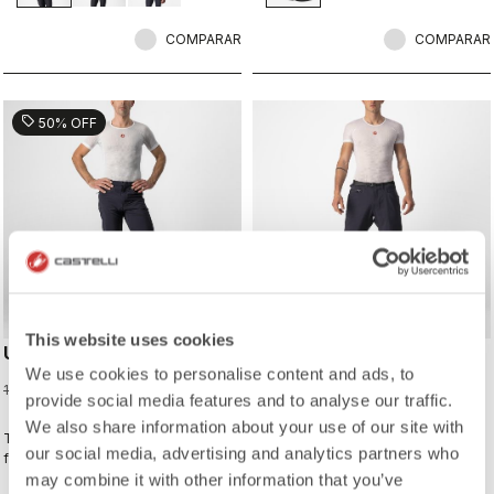
sobre las voluminosas zapatillas de
COMPARAR
MTB o de grava, y garantizan un
COMPARAR
ajuste perfecto que no aprieta ni
constriñe.
sell
50% OFF
This website uses cookies
UNLIMITED BAGGY SHORT
UNLIMITED TRAIL BAGGY
SHORT
We use cookies to personalise content and ads, to
59,98 €
119,95 €
provide social media features and to analyse our traffic.
149,95 €
We also share information about your use of our site with
The baggy-short look without the
The performance baggy short with
our social media, advertising and analytics partners who
feel, thanks to the slimmer fit and
ultralight stretch woven fabric and
stretch woven fabric. It's ready for
adjustable ventilation to keep you
may combine it with other information that you’ve