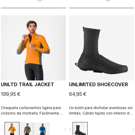
UNLTD TRAIL JACKET
UNLIMITED SHOECOVER
199,95 €
64,95 €
Chaqueta cortavientos ligera para
Un botín para disfrutar aventuras sin
ciclismo de montaña. Fácilmente
límites. Cálido tejido con interior de
plegable, con una parte delantera
forro polar con tratamiento DWR
ultraligera y cortaviento, y una parte
para mantener al ciclista caliente y
vigate_before
navigate_next
navigate_before
navigate_n
trasera elástica y parcialmente
seco. La larga cremallera y el tejido
cortaviento.
elástico facilitan su colocación