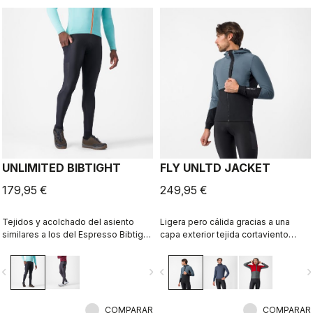
UNLIMITED BIBTIGHT
FLY UNLTD JACKET
179,95 €
249,95 €
Tejidos y acolchado del asiento
Ligera pero cálida gracias a una
similares a los del Espresso Bibtight,
capa exterior tejida cortaviento
pero con la comodidad añadida de
sobre un forro polar de micro rejilla
los bolsillos laterales. El tejido
en el interior. Funcionalidad en la
vigate_before
navigate_next
navigate_before
navigate_n
Thermoflex es ideal para
moto, aspecto informal fuera de
condiciones frescas y frías.
ella.
COMPARAR
COMPARAR