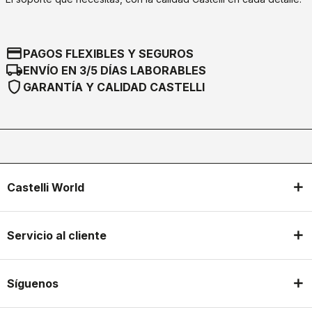
credit_card
PAGOS FLEXIBLES Y SEGUROS
local_shipping
ENVÍO EN 3/5 DÍAS LABORABLES
shield
GARANTÍA Y CALIDAD CASTELLI
Castelli World
Servicio al cliente
Síguenos