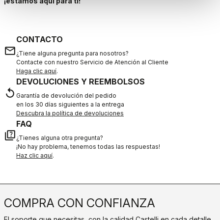
¡estamos aquí para ti!
CONTACTO
email
¿Tiene alguna pregunta para nosotros?
Contacte con nuestro Servicio de Atención al Cliente
Haga clic aquí
.
DEVOLUCIONES Y REEMBOLSOS
replay
Garantía de devolución del pedido
en los 30 días siguientes a la entrega
Descubra la política de devoluciones
FAQ
quiz
¿Tienes alguna otra pregunta?
¡No hay problema, tenemos todas las respuestas!
Haz clic aquí
.
COMPRA CON CONFIANZA
El soporte que necesitas, con la calidad Castelli en cada detalle.