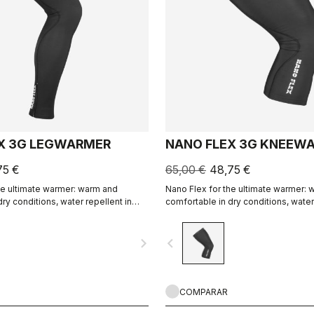
X 3G LEGWARMER
NANO FLEX 3G KNEEW
75 €
65,00 €
48,75 €
he ultimate warmer: warm and
Nano Flex for the ultimate warmer:
ry conditions, water repellent in
comfortable in dry conditions, water
, and still warm in extreme
damp conditions, and still warm in 
conditions.
navigate_next
navigate_before
COMPARAR