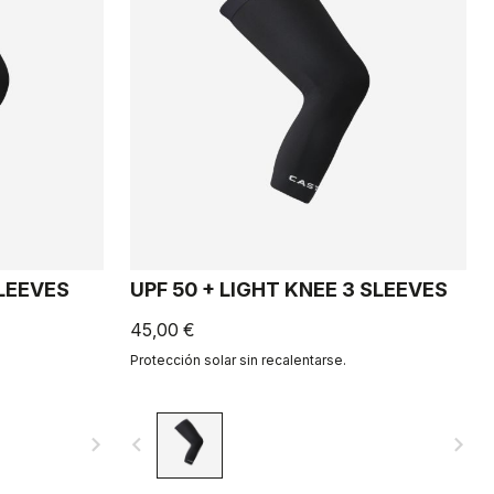
SLEEVES
UPF 50 + LIGHT KNEE 3 SLEEVES
45,00 €
Protección solar sin recalentarse.
navigate_next
navigate_before
navigate_next