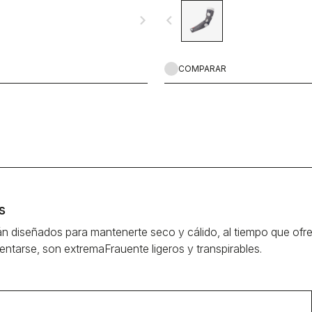
navigate_next
navigate_before
COMPARAR
s
án diseñados para mantenerte seco y cálido, al tiempo que ofr
entarse, son extremaFrauente ligeros y transpirables.