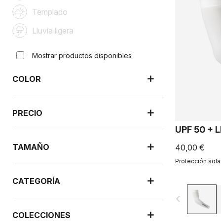
Templado
Lluvia ligera
Mostrar productos disponibles
COLOR
PRECIO
UPF 50 + 
TAMAÑO
40,00 €
Protección solar
CATEGORÍA
navigate_before
COLECCIONES