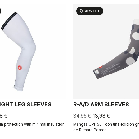
60% OFF
sell
LIGHT LEG SLEEVES
R-A/D ARM SLEEVES
8 €
34,95 €
13,98 €
 protection with minimal insulation.
Mangas UPF 50+ con una edición grá
de Richard Pearce.