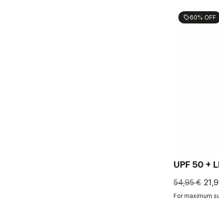
60% OFF
sell
UPF 50 + 
54,95 €
21,9
For maximum sun