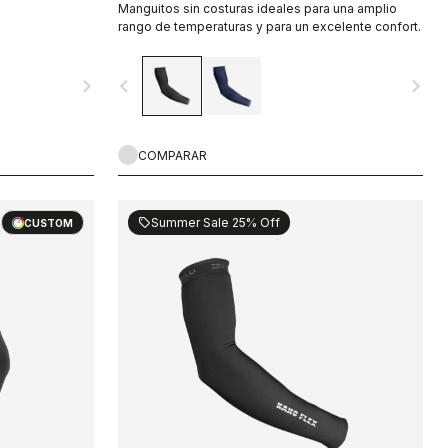
Manguitos sin costuras ideales para una amplio
rango de temperaturas y para un excelente confort.
navigate_next
navigate_before
navigate_next
COMPARAR
Summer Sale 25% Off
sell
CUSTOM