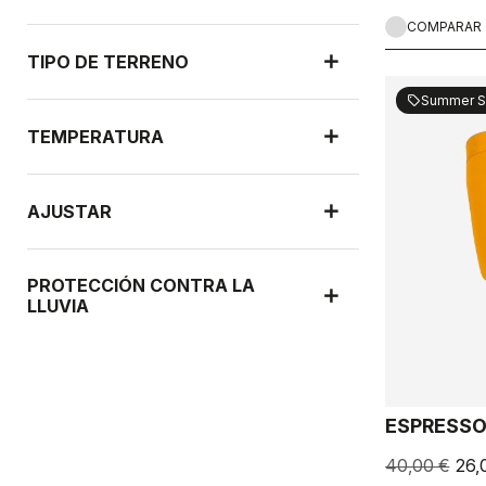
COMPARAR
TIPO DE TERRENO
Summer S
sell
TEMPERATURA
AJUSTAR
PROTECCIÓN CONTRA LA
LLUVIA
PROTECCIÓN CONTRA EL
VIENTO
ESPRESS
40,00 €
26,