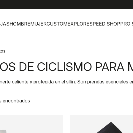
help
Atenc
JAS
HOMBRE
MUJER
CUSTOM
EXPLORE
SPEED SHOP
PRO 
tos
OS DE CICLISMO PARA 
rte caliente y protegida en el sillín. Son prendas esenciales e
s encontrados