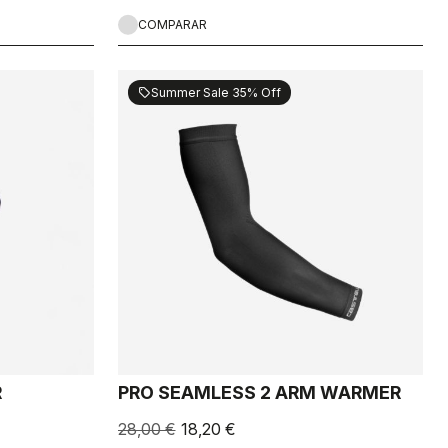
COMPARAR
Summer Sale 35% Off
sell
R
PRO SEAMLESS 2 ARM WARMER
28,00 €
18,20 €