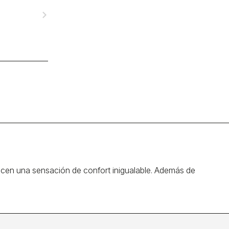
navigate_next
ecen una sensación de confort inigualable. Además de