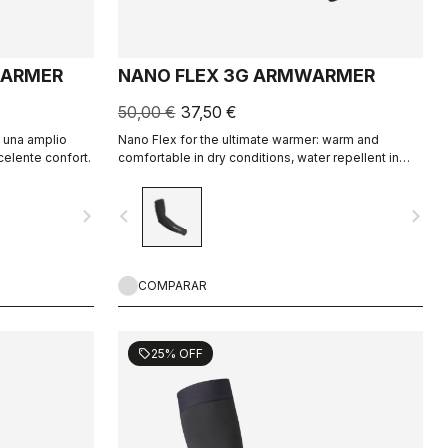
WARMER
NANO FLEX 3G ARMWARMER
50,00 €
37,50 €
a una amplio
Nano Flex for the ultimate warmer: warm and
celente confort.
comfortable in dry conditions, water repellent in
damp conditions, and still warm in extreme
conditions.
navigate_next
navigate_before
navigate_next
COMPARAR
25% OFF
sell