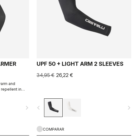
ARMER
UPF 50 + LIGHT ARM 2 SLEEVES
34,95 €
26,22 €
 warm and
 repellent in
extreme
navigate_next
navigate_before
navigate_next
COMPARAR