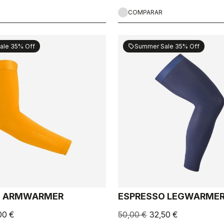
COMPARAR
ale 35% Off
Summer Sale 35% Off
sell
O ARMWARMER
ESPRESSO LEGWARME
00 €
50,00 €
32,50 €