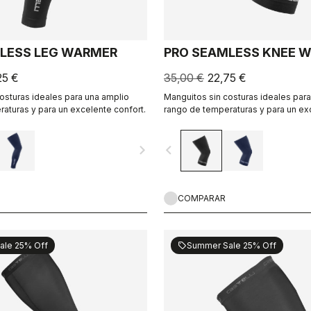
LESS LEG WARMER
PRO SEAMLESS KNEE 
25 €
35,00 €
22,75 €
osturas ideales para una amplio
Manguitos sin costuras ideales par
aturas y para un excelente confort.
rango de temperaturas y para un ex
navigate_next
navigate_before
COMPARAR
ale 25% Off
Summer Sale 25% Off
sell