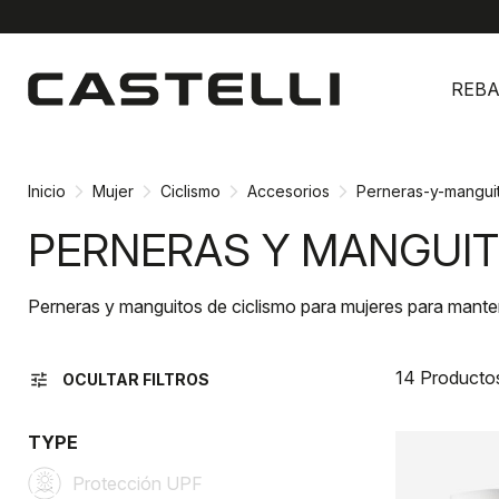
Ir
Saltar
al
a
REBA
contenido
la
navegación
Inicio
Mujer
Ciclismo
Accesorios
Perneras-y-mangui
PERNERAS Y MANGUIT
Perneras y manguitos de ciclismo para mujeres para mantene
14 Producto
tune
OCULTAR FILTROS
TYPE
Protección UPF