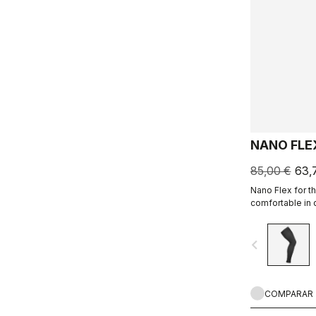
NANO FLE
85,00 €
63,
Nano Flex for t
comfortable in d
damp conditions
conditions.
navigate_before
COMPARAR