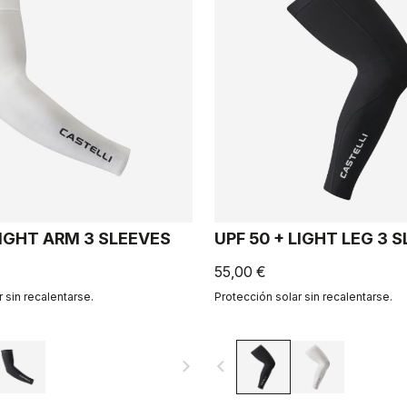
LIGHT ARM 3 SLEEVES
UPF 50 + LIGHT LEG 3 
55,00 €
 sin recalentarse.
Protección solar sin recalentarse.
navigate_next
navigate_before