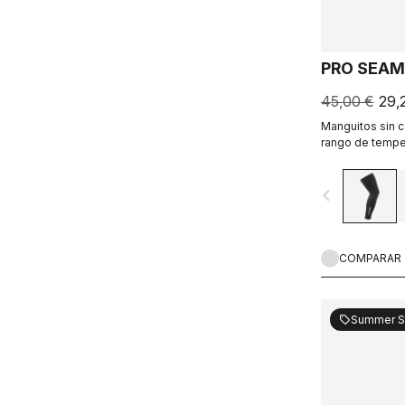
PRO SEAM
45,00 €
29,
Manguitos sin c
rango de temper
navigate_before
COMPARAR
Summer S
sell