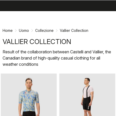
search
menu
shopping_cart
Vai
Vai
al
alla
contenuto
navigazione
Home
Uomo
Collezione
Vallier Collection
VALLIER COLLECTION
Result of the collaboration between Castelli and Vallier, the
Canadian brand of high-quality casual clothing for all
weather conditions