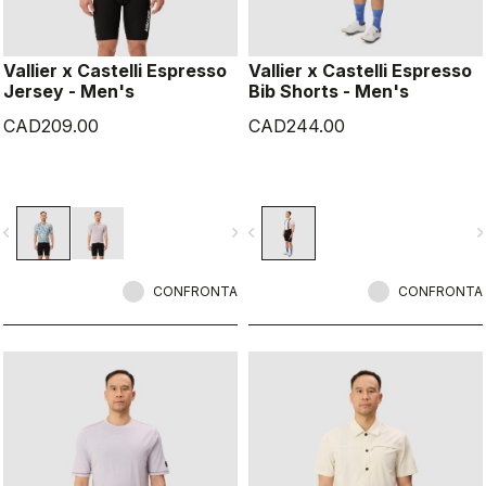
Vallier x Castelli Espresso
Vallier x Castelli Espresso
Jersey - Men's
Bib Shorts - Men's
CAD209.00
CAD244.00
vigate_before
navigate_next
navigate_before
navigate_n
CONFRONTA
CONFRONTA