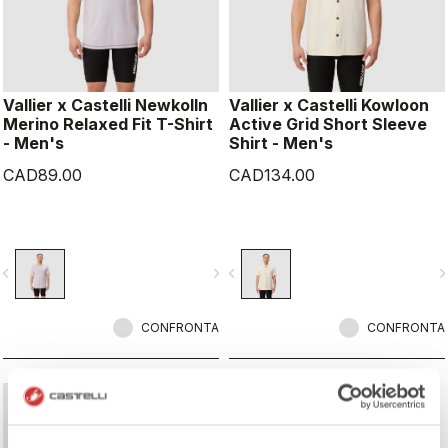
Vallier x Castelli Newkolln
Vallier x Castelli Kowloon
Merino Relaxed Fit T-Shirt
Active Grid Short Sleeve
- Men's
Shirt - Men's
CAD89.00
CAD134.00
vigate_before
navigate_next
navigate_before
navigate_n
CONFRONTA
CONFRONTA