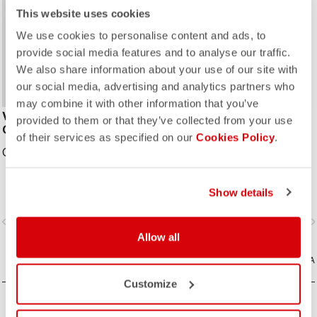
This website uses cookies
We use cookies to personalise content and ads, to
provide social media features and to analyse our traffic.
We also share information about your use of our site with
our social media, advertising and analytics partners who
may combine it with other information that you’ve
Vallier x Castelli Alto Nylon
Vallier x Castelli Kebea
provided to them or that they’ve collected from your use
Crew Socks - Unisex
Bottle - Unisex
of their services as specified on our
Cookies Policy
.
CAD18.00
CAD18.00
Show details
vigate_before
navigate_next
navigate_before
navigate_n
Allow all
CONFRONTA
CONFRONTA
Customize