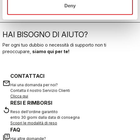
Deny
HAI BISOGNO DI AIUTO?
Per ogni tuo dubbio o necessità di supporto non ti
preoccupare,
siamo qui per te!
CONTATTACI
email
Hai una domanda per noi?
Contatta il nostro Servizio Clienti
Clicca qui
RESI E RIMBORSI
replay
Reso dell'ordine garantito
entro 30 giorni dalla data di consegna
Scopri le modalità di reso
FAQ
quiz
Hai altre domande?