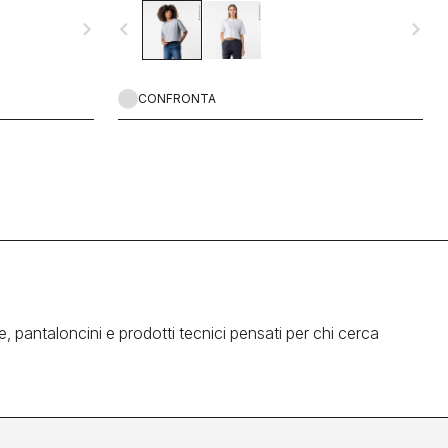
navigate_next
navigate_before
navigate_next
CONFRONTA
, pantaloncini e prodotti tecnici pensati per chi cerca