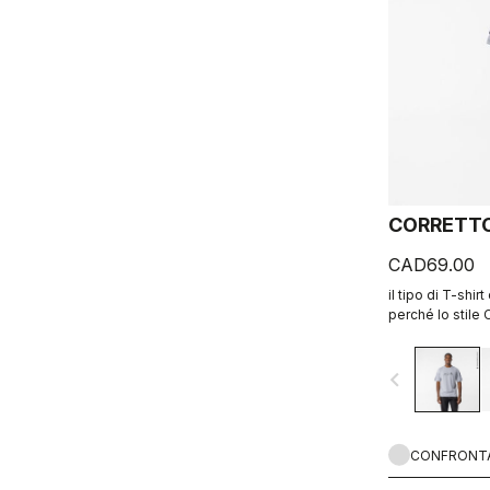
CORRETTO
CAD69.00
il tipo di T-shirt
perché lo stile C
navigate_before
CONFRONT