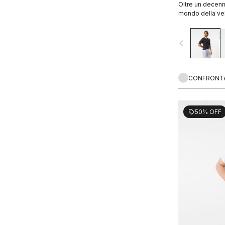
Oltre un decenn
mondo della vel
oggi è ancora p
navigate_before
CONFRONT
50% OFF
sell