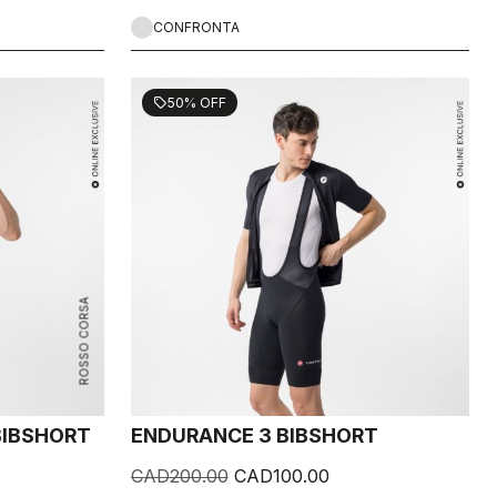
CONFRONTA
50% OFF
sell
ROSSO CORSA
 BIBSHORT
ENDURANCE 3 BIBSHORT
CAD200.00
CAD100.00