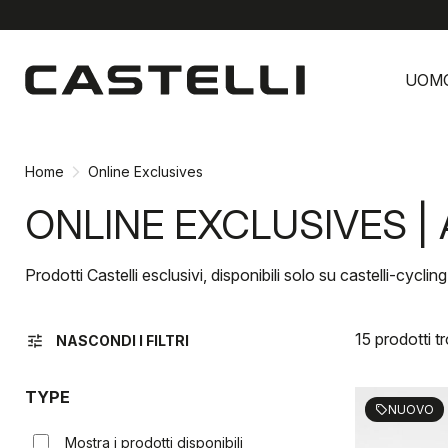
Vai
Vai
al
alla
UOM
contenuto
navigazione
Home
Online Exclusives
ONLINE EXCLUSIVES |
Prodotti Castelli esclusivi, disponibili solo su castelli-cycli
15 prodotti tr
tune
NASCONDI I FILTRI
TYPE
NUOVO
sell
Mostra i prodotti disponibili