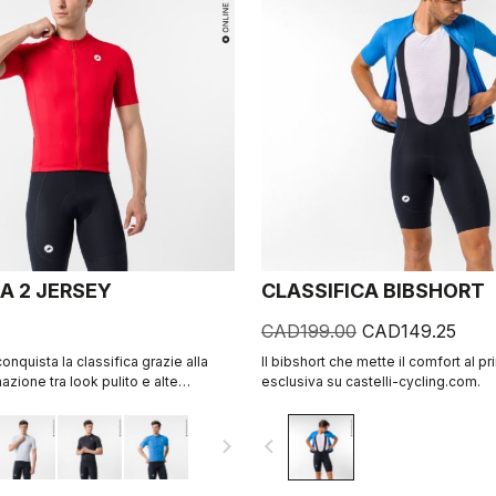
A 2 JERSEY
CLASSIFICA BIBSHORT
CAD199.00
CAD149.25
nquista la classifica grazie alla
Il bibshort che mette il comfort al pr
zione tra look pulito e alte
esclusiva su castelli-cycling.com.
 tessuto micro-piqué cross-dyed
un’estetica raffinata, in una maglia
navigate_next
navigate_before
 di indossare per pedalare tutto il