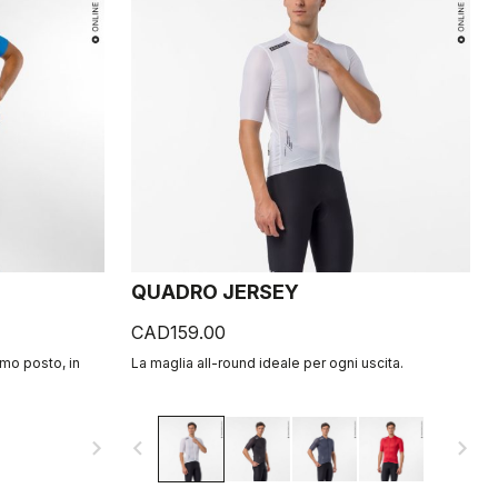
QUADRO JERSEY
CAD159.00
imo posto, in
La maglia all-round ideale per ogni uscita.
navigate_next
navigate_before
navigate_next