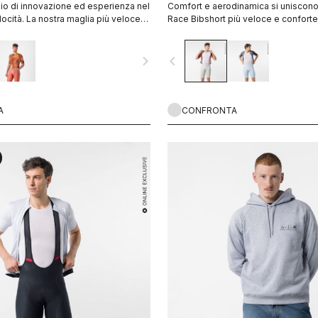
io di innovazione ed esperienza nel
Comfort e aerodinamica si uniscono
ocità. La nostra maglia più veloce
Race Bibshort più veloce e confort
iù veloce.
realizzato.
navigate_next
navigate_before
A
CONFRONTA