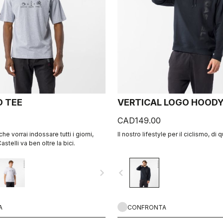
 TEE
VERTICAL LOGO HOOD
CAD149.00
 che vorrai indossare tutti i giorni,
Il nostro lifestyle per il ciclismo, di q
astelli va ben oltre la bici.
navigate_next
navigate_before
A
CONFRONTA