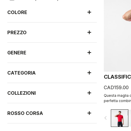
COLORE
PREZZO
GENERE
CATEGORIA
CLASSIFIC
CAD159.00
COLLEZIONI
Questa maglia co
perfetta combina
prestazioni. Il
offre comfort e 
ROSSO CORSA
navigate_before
che sarai felice
giorno.