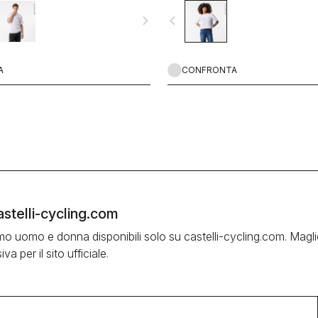
navigate_next
navigate_before
A
CONFRONTA
castelli-cycling.com
smo uomo e donna disponibili solo su castelli-cycling.com. Maglie
a per il sito ufficiale.