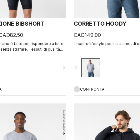
IONE BIBSHORT
CORRETTO HOODY
CAD82.50
CAD149.00
cino è fatto per rispondere a tutte
Il nostro lifestyle per il ciclismo, di q
enza strafare. Tessuti di qualità,
ente, cuciture piatte, fondello KISS
o elastico a fondo gamba GIRO4.
navigate_next
navigate_before
A
CONFRONTA