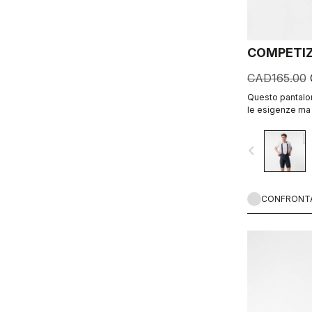
COMPETIZ
CAD165.00
Questo pantalon
le esigenze ma s
vestibilità ader
Air2 e lo stess
navigate_before
CONFRONT