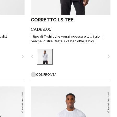
CORRETTO LS TEE
CAD89.00
ualità.
il tipo di T-shirt che vorrai indossare tutti i giorni,
perché lo stile Castelli va ben oltre la bici.
navigate_next
navigate_before
navigate_next
CONFRONTA