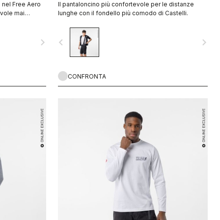
 nel Free Aero
Il pantaloncino più confortevole per le distanze
evole mai
lunghe con il fondello più comodo di Castelli.
navigate_next
navigate_before
navigate_next
CONFRONTA