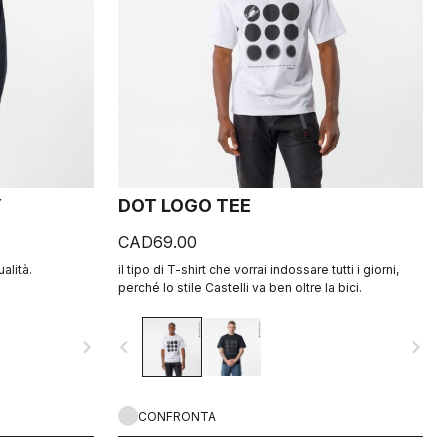
Y
DOT LOGO TEE
CAD69.00
ualità.
il tipo di T-shirt che vorrai indossare tutti i giorni,
perché lo stile Castelli va ben oltre la bici.
navigate_next
navigate_before
navigate_next
CONFRONTA