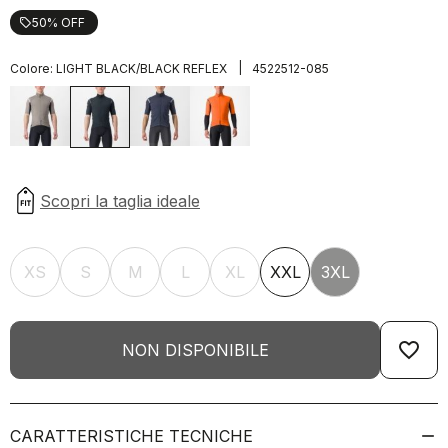
50% OFF
local_offer
|
Colore:
LIGHT BLACK/BLACK REFLEX
4522512-085
XS
S
M
L
XL
XXL
3XL
favorite_border
NON DISPONIBILE
CARATTERISTICHE TECNICHE