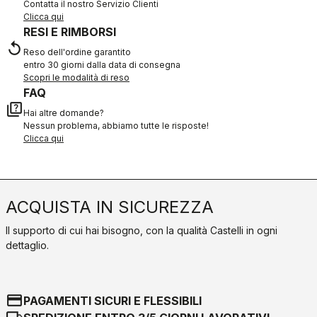
Contatta il nostro Servizio Clienti
Clicca qui
RESI E RIMBORSI
replay
Reso dell'ordine garantito
entro 30 giorni dalla data di consegna
Scopri le modalità di reso
FAQ
quiz
Hai altre domande?
Nessun problema, abbiamo tutte le risposte!
Clicca qui
ACQUISTA IN SICUREZZA
Il supporto di cui hai bisogno, con la qualità Castelli in ogni
dettaglio.
credit_card
PAGAMENTI SICURI E FLESSIBILI