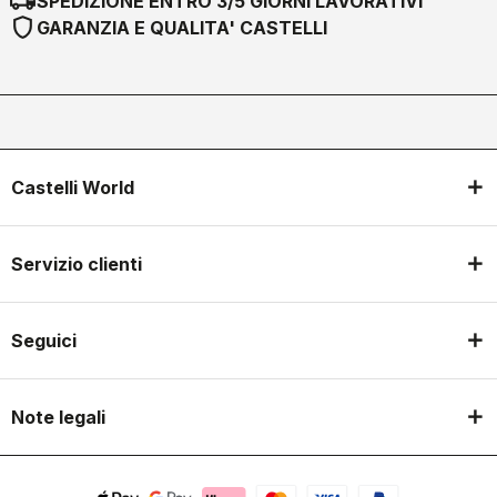
local_shipping
SPEDIZIONE ENTRO 3/5 GIORNI LAVORATIVI
shield
GARANZIA E QUALITA' CASTELLI
Castelli World
Servizio clienti
Seguici
Note legali