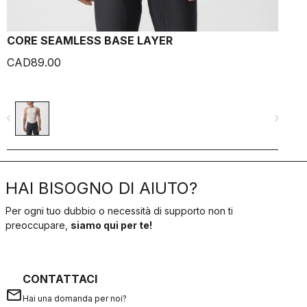
CORE SEAMLESS BASE LAYER
CAD89.00
C
navigate_before
navigate_next
navigate_befo
HAI BISOGNO DI AIUTO?
Per ogni tuo dubbio o necessità di supporto non ti
preoccupare,
siamo qui per te!
CONTATTACI
email
Hai una domanda per noi?