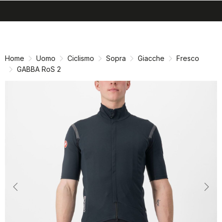
search
menu
shopping_cart
Vai
Vai
al
alla
contenuto
navigazione
Home
Uomo
Ciclismo
Sopra
Giacche
Fresco
GABBA RoS 2
Previous
Nex