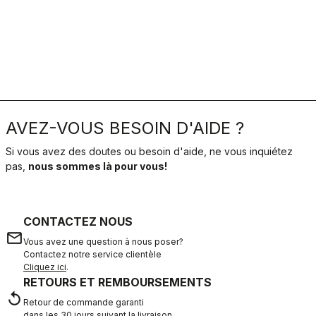
AVEZ-VOUS BESOIN D'AIDE ?
Si vous avez des doutes ou besoin d'aide, ne vous inquiétez
pas,
nous sommes là pour vous!
CONTACTEZ NOUS
email
Vous avez une question à nous poser?
Contactez notre service clientèle
Cliquez ici
.
RETOURS ET REMBOURSEMENTS
replay
Retour de commande garanti
dans les 30 jours suivant la livraison