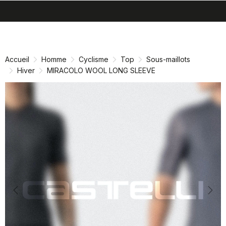
search
menu
shopping_cart
Passer
Passer
au
à
contenu
la
Accueil
Homme
Cyclisme
Top
Sous-maillots
directement
navigation
Hiver
MIRACOLO WOOL LONG SLEEVE
directement
Previous
Nex