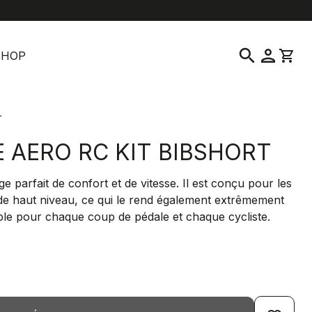
location_on
language
vice clientèle
Trouver un magasin
Français
|
France
search
person
shopping_cart
SHOP
T
E AERO RC KIT BIBSHORT
e parfait de confort et de vitesse. Il est conçu pour les
de haut niveau, ce qui le rend également extrêmement
ble pour chaque coup de pédale et chaque cycliste.