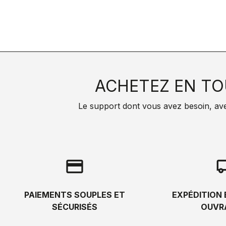
ACHETEZ EN TO
Le support dont vous avez besoin, avec 
credit_card
local_s
PAIEMENTS SOUPLES ET
EXPÉDITION 
SÉCURISÉS
OUVR