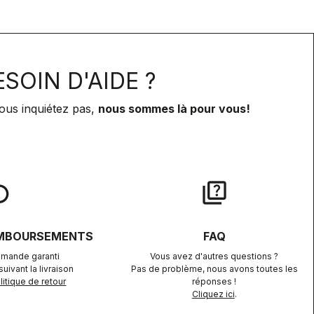
SOIN D'AIDE ?
ous inquiétez pas,
nous sommes là pour vous!
lay
quiz
EMBOURSEMENTS
FAQ
mande garanti
Vous avez d'autres questions ?
uivant la livraison
Pas de problème, nous avons toutes les
itique de retour
réponses !
Cliquez ici
.