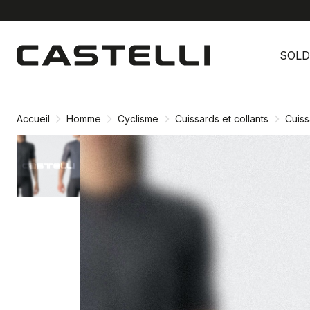
Passer
Passer
au
à
SOLD
contenu
la
directement
navigation
directement
Accueil
Homme
Cyclisme
Cuissards et collants
Cuiss