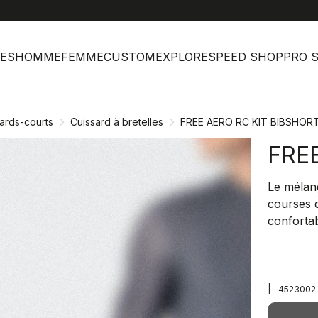
help
Ser
ES
HOMME
FEMME
CUSTOM
EXPLORE
SPEED SHOP
PRO 
ards-courts
Cuissard à bretelles
FREE AERO RC KIT BIBSHOR
FRE
Le mélang
courses 
conforta
|
4523002