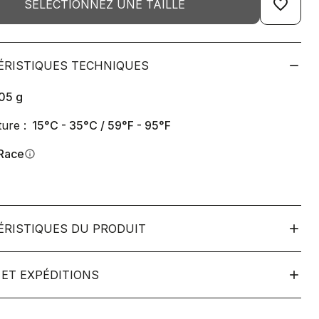
favorite_border
SÉLECTIONNEZ UNE TAILLE
ÉRISTIQUES TECHNIQUES
05
g
ure :
15°C - 35°C / 59°F - 95°F
Race
info
ÉRISTIQUES DU PRODUIT
ET EXPÉDITIONS