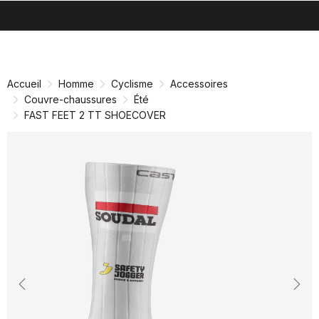
search
menu
shopping_cart
Passer
Passer
au
à
contenu
la
Accueil
Homme
Cyclisme
Accessoires
directement
navigation
Couvre-chaussures
Été
directement
FAST FEET 2 TT SHOECOVER
Previous
Nex