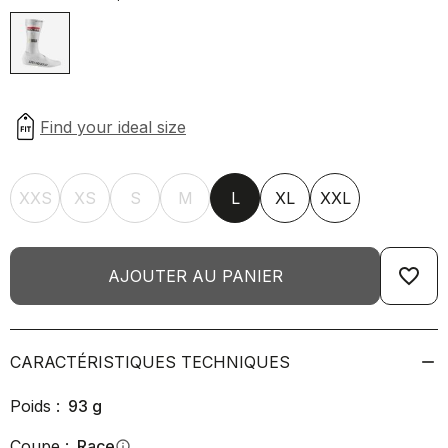
XXS
XS
S
M
L
XL
XXL
favorite_border
AJOUTER AU PANIER
CARACTÉRISTIQUES TECHNIQUES
Poids :
93
g
Coupe :
Race
info