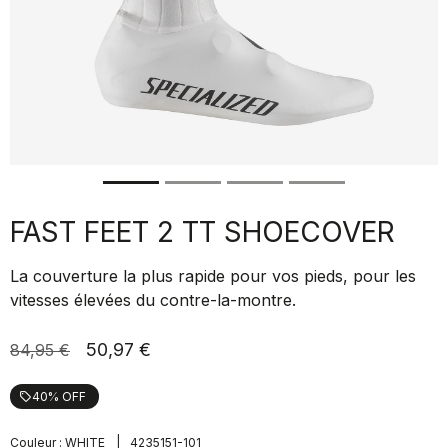
FAST FEET 2 TT SHOECOVER
La couverture la plus rapide pour vos pieds, pour les
vitesses élevées du contre-la-montre.
50,97 €
84,95 €
40% OFF
local_offer
|
Couleur :
WHITE
4235151-101