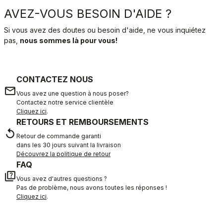
AVEZ-VOUS BESOIN D'AIDE ?
Si vous avez des doutes ou besoin d'aide, ne vous inquiétez
pas,
nous sommes là pour vous!
CONTACTEZ NOUS
email
Vous avez une question à nous poser?
Contactez notre service clientèle
Cliquez ici
.
RETOURS ET REMBOURSEMENTS
replay
Retour de commande garanti
dans les 30 jours suivant la livraison
Découvrez la politique de retour
FAQ
quiz
Vous avez d'autres questions ?
Pas de problème, nous avons toutes les réponses !
Cliquez ici
.