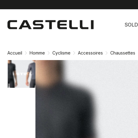
Passer
Passer
au
à
SOLD
contenu
la
directement
navigation
directement
Accueil
Homme
Cyclisme
Accessoires
Chaussettes