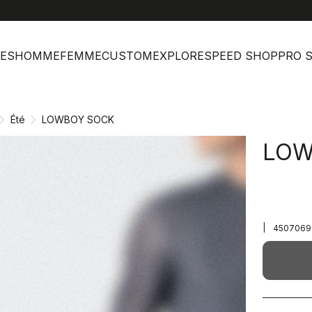
help
Ser
ES
HOMME
FEMME
CUSTOM
EXPLORE
SPEED SHOP
PRO 
Été
LOWBOY SOCK
LOW
|
4507069