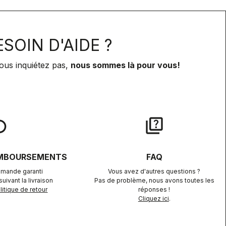
SOIN D'AIDE ?
ous inquiétez pas,
nous sommes là pour vous!
lay
quiz
EMBOURSEMENTS
FAQ
mande garanti
Vous avez d'autres questions ?
uivant la livraison
Pas de problème, nous avons toutes les
itique de retour
réponses !
Cliquez ici
.