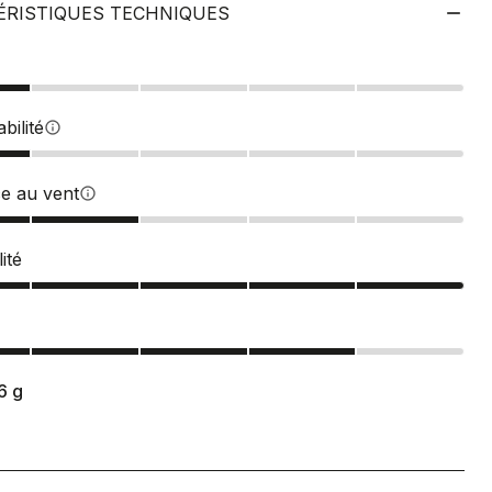
ÉRISTIQUES TECHNIQUES
bilité
info
ce au vent
info
ité
6
g