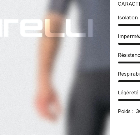
CARACT
Isolation
Imperméa
Résistan
Respirabil
Légèreté
Poids :
3