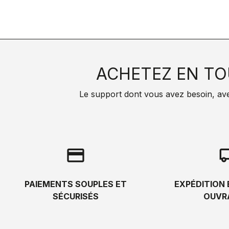
ACHETEZ EN TO
Le support dont vous avez besoin, avec 
credit_card
local_s
PAIEMENTS SOUPLES ET
EXPÉDITION 
SÉCURISÉS
OUVR