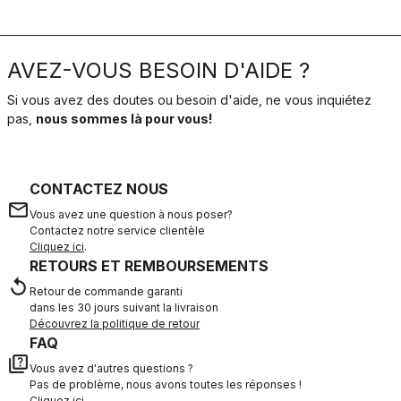
AVEZ-VOUS BESOIN D'AIDE ?
Si vous avez des doutes ou besoin d'aide, ne vous inquiétez
pas,
nous sommes là pour vous!
CONTACTEZ NOUS
email
Vous avez une question à nous poser?
Contactez notre service clientèle
Cliquez ici
.
RETOURS ET REMBOURSEMENTS
replay
Retour de commande garanti
dans les 30 jours suivant la livraison
Découvrez la politique de retour
FAQ
quiz
Vous avez d'autres questions ?
Pas de problème, nous avons toutes les réponses !
Cliquez ici
.