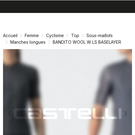
search
menu
shopping_cart
Passer
Passer
au
à
contenu
la
Accueil
Femme
Cyclisme
Top
Sous-maillots
directement
navigation
Manches longues
BANDITO WOOL W LS BASELAYER
directement
Previous
Nex