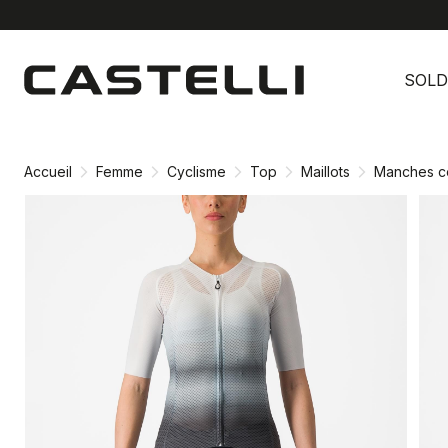
Passer
Passer
au
à
SOLD
contenu
la
directement
navigation
directement
Accueil
Femme
Cyclisme
Top
Maillots
Manches c