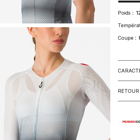
Poids :
1
Températ
Coupe :
CARACT
RETOUR 