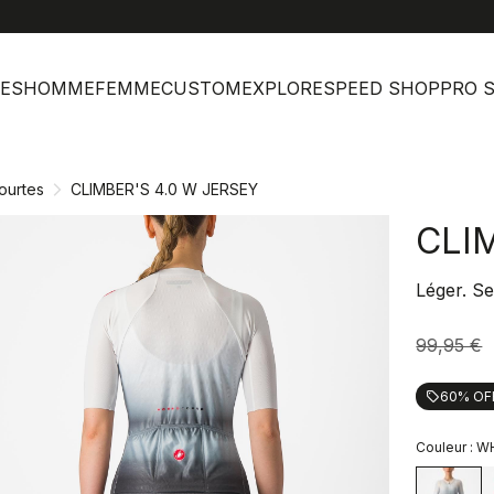
help
Ser
ES
HOMME
FEMME
CUSTOM
EXPLORE
SPEED SHOP
PRO 
ourtes
CLIMBER'S 4.0 W JERSEY
CLI
Léger. Se
99,95 €
60% OF
local_offer
Couleur :
WH