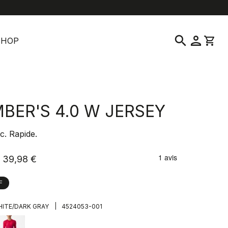
location_on
language
vice clientèle
Trouver un magasin
Français
|
France
search
person
shopping_cart
SHOP
MBER'S 4.0 W JERSEY
c. Rapide.
39,98 €
F
|
ITE/DARK GRAY
4524053-001