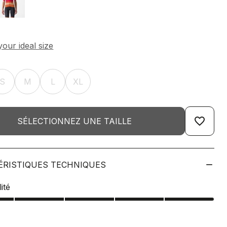
S
M
L
XL
favorite_border
SÉLECTIONNEZ UNE TAILLE
ÉRISTIQUES TECHNIQUES
ité