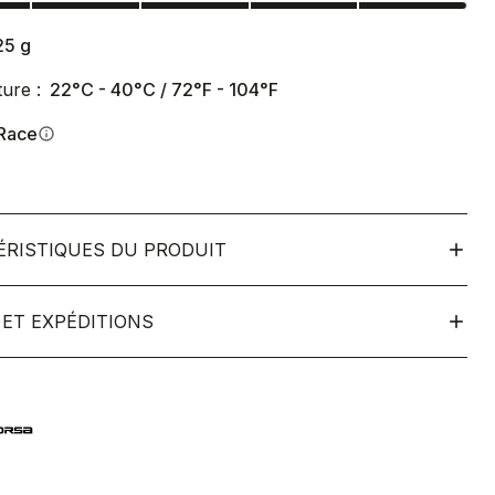
25
g
ure :
22°C - 40°C / 72°F - 104°F
Race
info
ÉRISTIQUES DU PRODUIT
ET EXPÉDITIONS