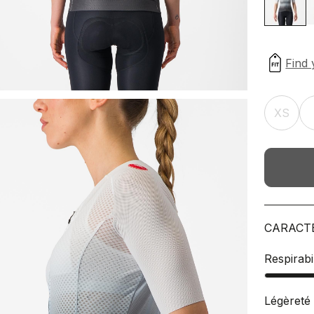
XS
CARACT
Respirabil
Légèreté