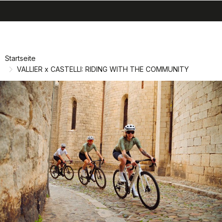
search
menu
shopping_cart
Zu
Zu
Inhalt
Navigation
springen
springen
Startseite
VALLIER x CASTELLI: RIDING WITH THE COMMUNITY