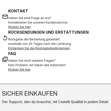
DISCOVER MORE
BRAUCHEN SIE HILFE?
Wenn Sie Zweifel haben oder Unterstützung brauchen, keine
Sorge,
wir sind für Sie da!
KONTAKT
email
Haben Sie eine Frage an uns?
Kontaktieren Sie unseren Kundenservice
Klicken Sie hier
.
RÜCKSENDUNGEN UND ERSTATTUNGEN
replay
Rückgabe der Bestellung garantiert
innerhalb von 30 Tagen nach der Lieferung
Entdecken Sie die Rückgabebedingungen