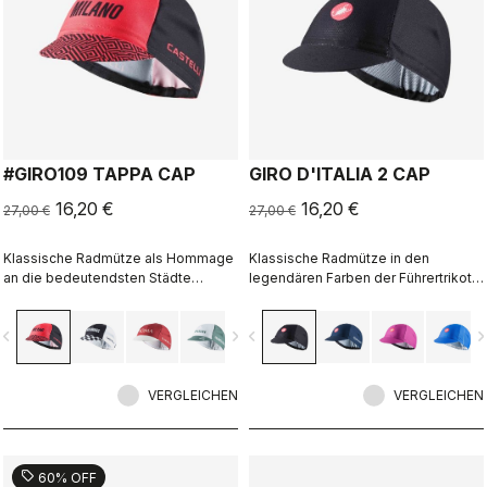
#GIRO109 TAPPA CAP
GIRO D'ITALIA 2 CAP
16,20 €
16,20 €
27,00 €
27,00 €
Klassische Radmütze als Hommage
Klassische Radmütze in den
an die bedeutendsten Städte
legendären Farben der Führertrikots
entlang der Strecke des Giro d'Italia
des Giro d’Italia.
vigate_before
navigate_next
navigate_before
navigate_n
VERGLEICHEN
VERGLEICHEN
sell
60% OFF