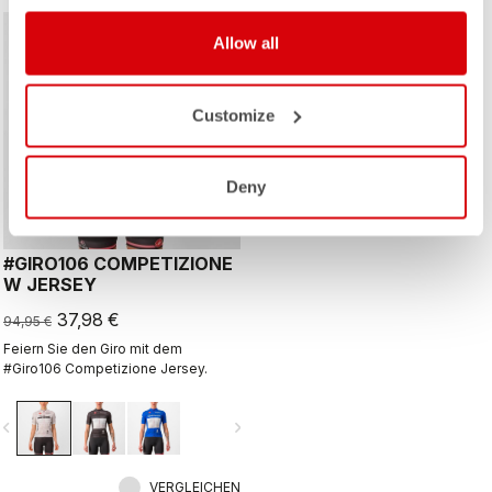
sell
60% OFF
Allow all
Customize
Deny
#GIRO106 COMPETIZIONE
W JERSEY
37,98 €
94,95 €
Feiern Sie den Giro mit dem
#Giro106 Competizione Jersey.
vigate_before
navigate_next
VERGLEICHEN