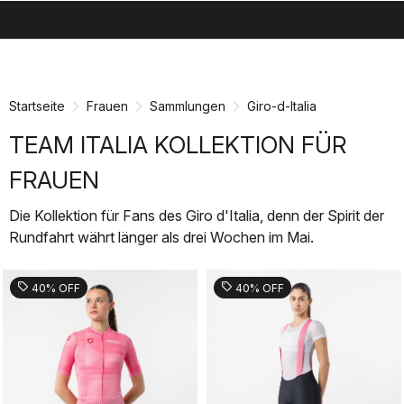
search
menu
shopping_cart
Zu
Zu
Inhalt
Navigation
springen
springen
Startseite
Frauen
Sammlungen
Giro-d-Italia
TEAM ITALIA KOLLEKTION FÜR
FRAUEN
Die Kollektion für Fans des Giro d'Italia, denn der Spirit der
Rundfahrt währt länger als drei Wochen im Mai.
sell
sell
40% OFF
40% OFF