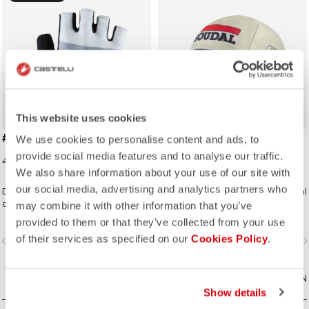
This website uses cookies
#GIRO 3 GLOVE
GIRO26 150 YEARS
We use cookies to personalise content and ads, to
CYCLING CAP
provide social media features and to analyse our traffic.
16,00 €
40,00 €
25,00 €
We also share information about your use of our site with
our social media, advertising and analytics partners who
Dies ist ein Rennhandschuh, der sich
Eine klassische Radkappe im Soudal
durch hervorragenden Grip und
Quick-Step Design.
may combine it with other information that you’ve
genau das richtige Maß an
provided to them or that they’ve collected from your use
Polsterung auszeichnet.
of their services as specified on our
Cookies Policy
.
vigate_before
navigate_next
navigate_before
navigate_n
VERGLEICHEN
VERGLEICHEN
Show details