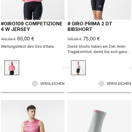
#GIRO109 COMPETIZIONE
# GIRO PRIMA 2 DT
4 W JERSEY
BIBSHORT
60,00 €
75,00 €
100,00 €
125,00 €
Wertungstrikot des Giro d‘Italia
Diese Shorts haben ein Ziel: Ihren
Tragekomfort, damit Sie sich ganz
auf den Fahrspaß konzentrieren
können.
vigate_before
navigate_next
navigate_before
navigate_n
VERGLEICHEN
VERGLEICHEN