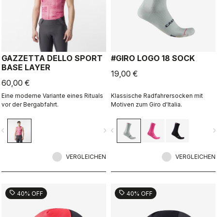
GAZZETTA DELLO SPORT
#GIRO LOGO 18 SOCK
BASE LAYER
19,00 €
60,00 €
Eine moderne Variante eines Rituals
Klassische Radfahrersocken mit
vor der Bergabfahrt.
Motiven zum Giro d'Italia.
vigate_before
navigate_next
navigate_before
navigate_n
VERGLEICHEN
VERGLEICHEN
sell
sell
40% OFF
40% OFF