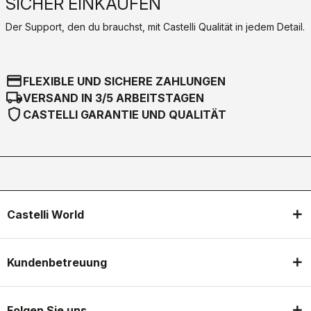
SICHER EINKAUFEN
Der Support, den du brauchst, mit Castelli Qualität in jedem Detail.
credit_card
FLEXIBLE UND SICHERE ZAHLUNGEN
local_shipping
VERSAND IN 3/5 ARBEITSTAGEN
shield
CASTELLI GARANTIE UND QUALITÄT
Castelli World
Kundenbetreuung
Folgen Sie uns