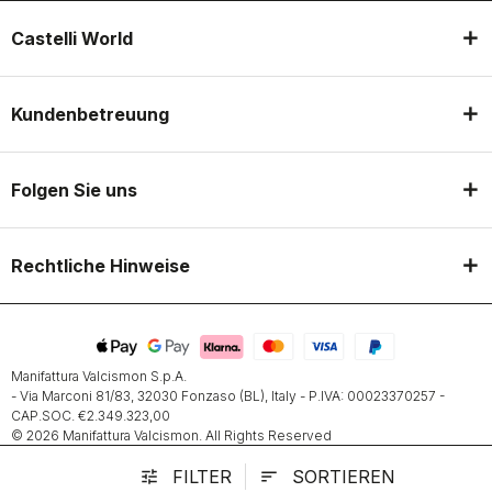
Castelli World
Kundenbetreuung
Folgen Sie uns
Rechtliche Hinweise
Manifattura Valcismon S.p.A.
- Via Marconi 81/83, 32030 Fonzaso (BL), Italy - P.IVA: 00023370257 -
CAP.SOC. €2.349.323,00
© 2026 Manifattura Valcismon. All Rights Reserved
FILTER
SORTIEREN
tune
sort