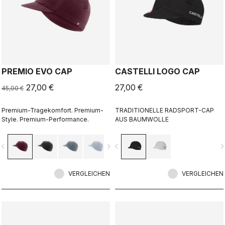
PREMIO EVO CAP
CASTELLI LOGO CAP
27,00 €
27,00 €
45,00 €
Premium-Tragekomfort. Premium-
TRADITIONELLE RADSPORT-CAP
Style. Premium-Performance.
AUS BAUMWOLLE
vigate_before
navigate_next
navigate_before
navigate_n
VERGLEICHEN
VERGLEICHEN