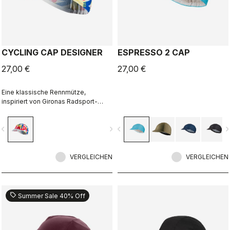
CYCLING CAP DESIGNER
ESPRESSO 2 CAP
27,00 €
27,00 €
Eine klassische Rennmütze,
inspiriert von Gironas Radsport-
Kultur und -Leidenschaft. Entworfen
in Zusammenarbeit mit R-A/D.
vigate_before
navigate_next
navigate_before
navigate_n
VERGLEICHEN
VERGLEICHEN
sell
Summer Sale 40% Off