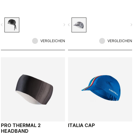
vigate_before
navigate_next
navigate_before
navigate_n
VERGLEICHEN
VERGLEICHEN
PRO THERMAL 2
ITALIA CAP
HEADBAND