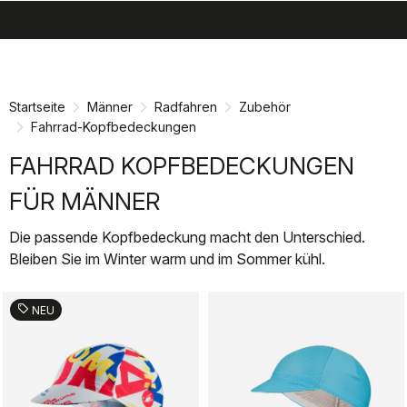
search
menu
shopping_cart
Zu
Zu
Inhalt
Navigation
springen
springen
Startseite
Männer
Radfahren
Zubehör
Fahrrad-Kopfbedeckungen
FAHRRAD KOPFBEDECKUNGEN
FÜR MÄNNER
Die passende Kopfbedeckung macht den Unterschied.
Bleiben Sie im Winter warm und im Sommer kühl.
sell
NEU