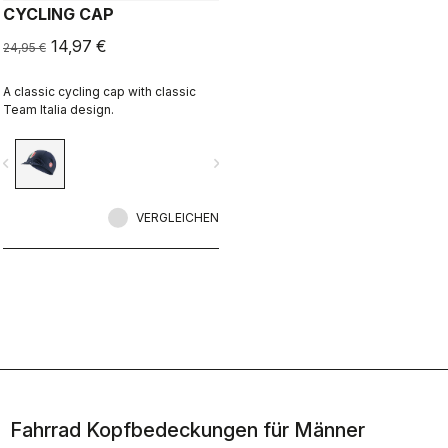
CYCLING CAP
14,97 €
24,95 €
A classic cycling cap with classic
Team Italia design.
vigate_before
navigate_next
VERGLEICHEN
Fahrrad Kopfbedeckungen für Männer