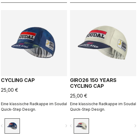
CYCLING CAP
GIRO26 150 YEARS
CYCLING CAP
25,00 €
25,00 €
Eine klassische Radkappe im Soudal
Eine klassische Radkappe im Soudal
Quick-Step Design.
Quick-Step Design.
vigate_before
navigate_next
navigate_before
navigate_n