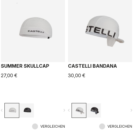
SUMMER SKULLCAP
CASTELLI BANDANA
27,00 €
30,00 €
vigate_before
navigate_next
navigate_before
navigate_n
VERGLEICHEN
VERGLEICHEN