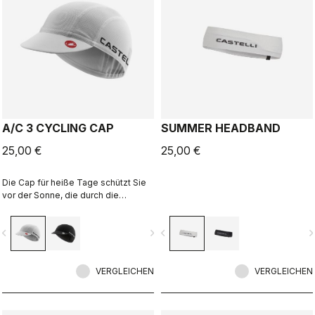
A/C 3 CYCLING CAP
SUMMER HEADBAND
25,00 €
25,00 €
Die Cap für heiße Tage schützt Sie
vor der Sonne, die durch die
Lüftungsschlitze Ihres Helms
scheint und macht, dass Sie
vigate_before
navigate_next
navigate_before
navigate_n
trotzdem nicht überhitzen.
VERGLEICHEN
VERGLEICHEN