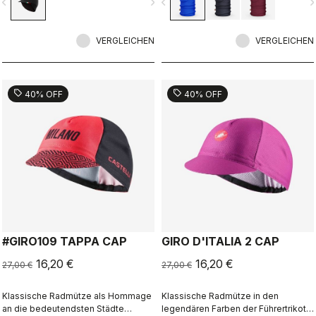
vigate_before
navigate_next
navigate_before
navigate_n
VERGLEICHEN
VERGLEICHEN
sell
sell
40% OFF
40% OFF
#GIRO109 TAPPA CAP
GIRO D'ITALIA 2 CAP
16,20 €
16,20 €
27,00 €
27,00 €
Klassische Radmütze als Hommage
Klassische Radmütze in den
an die bedeutendsten Städte
legendären Farben der Führertrikots