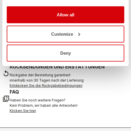
BRAUCHEN SIE HILFE?
Wenn Sie Zweifel haben oder Unterstützung brauchen, keine
Allow all
Sorge,
wir sind für Sie da!
Customize
KONTAKT
email
Haben Sie eine Frage an uns?
Deny
Kontaktieren Sie unseren Kundenservice
Klicken Sie hier
.
RÜCKSENDUNGEN UND ERSTATTUNGEN
replay
Rückgabe der Bestellung garantiert
innerhalb von 30 Tagen nach der Lieferung
Entdecken Sie die Rückgabebedingungen
FAQ
quiz
Haben Sie noch weitere Fragen?
Kein Problem, wir haben alle Antworten!
Klicken Sie hier
.