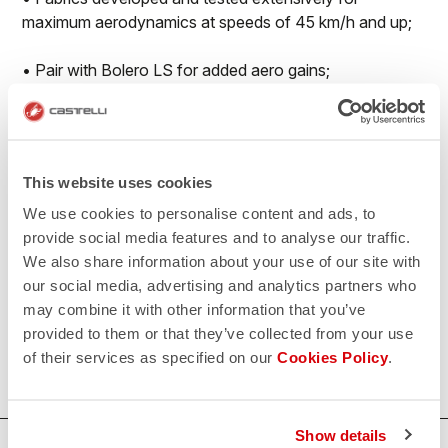
maximum aerodynamics at speeds of 45 km/h and up;
• Pair with Bolero LS for added aero gains;
• Reduced seaming for maximum aerodynamics;
• No-sew race number window to prevent number
This website uses cookies
flapping in the wind;
We use cookies to personalise content and ads, to
• Extra-long legs with flat leg endings with PU grip
provide social media features and to analyse our traffic.
elastic on the inside.
We also share information about your use of our site with
our social media, advertising and analytics partners who
500€/piece. Minimum order: 10 pieces.
may combine it with other information that you’ve
provided to them or that they’ve collected from your use
Do you need more information? Contact us at
of their services as specified on our
Cookies Policy
.
info@castelli-cycling.com
Show details