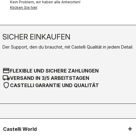
Kein Problem, wir haben alle Antworten!
Klicken Sie hier
.
SICHER EINKAUFEN
Der Support, den du brauchst, mit Castelli Qualität in jedem Detail.
credit_card
FLEXIBLE UND SICHERE ZAHLUNGEN
local_shipping
VERSAND IN 3/5 ARBEITSTAGEN
shield
CASTELLI GARANTIE UND QUALITÄT
Castelli World