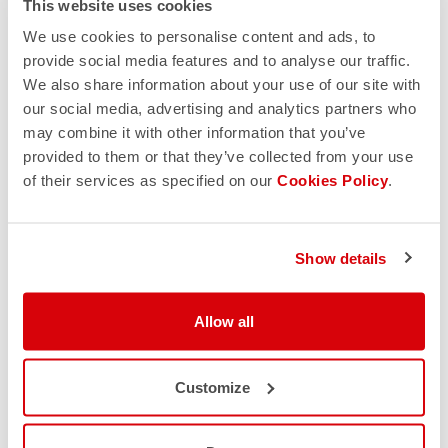
This website uses cookies
de marketing directo y a enviarme correos
electrónicos con actualizaciones, ofertas y
We use cookies to personalise content and ads, to
promociones reservadas a clientes. Puedes darte de
provide social media features and to analyse our traffic.
baja de estas comunicaciones en cualquier momento.
We also share information about your use of our site with
Para obtener más información sobre cómo darte de
our social media, advertising and analytics partners who
baja, nuestras prácticas de privacidad y cómo nos
may combine it with other information that you’ve
comprometemos a proteger y respetar tu privacidad,
provided to them or that they’ve collected from your use
consulta nuestra
Política de privacidad.
of their services as specified on our
Cookies Policy
.
Show details
Allow all
Customize