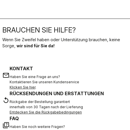
BRAUCHEN SIE HILFE?
Wenn Sie Zweifel haben oder Unterstützung brauchen, keine
Sorge,
wir sind für Sie da!
KONTAKT
email
Haben Sie eine Frage an uns?
Kontaktieren Sie unseren Kundenservice
Klicken Sie hier
.
RÜCKSENDUNGEN UND ERSTATTUNGEN
replay
Rückgabe der Bestellung garantiert
innerhalb von 30 Tagen nach der Lieferung
Entdecken Sie die Rückgabebedingungen
FAQ
quiz
Haben Sie noch weitere Fragen?