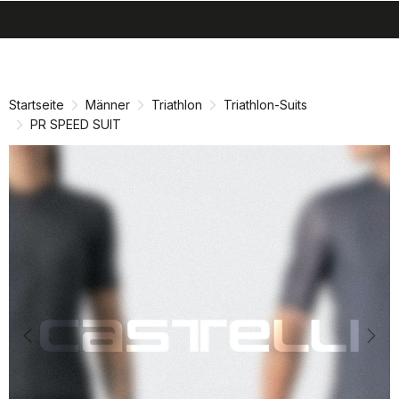
search
menu
shopping_cart
Zu
Zu
Inhalt
Navigation
springen
springen
Startseite
Männer
Triathlon
Triathlon-Suits
PR SPEED SUIT
Previous
Nex