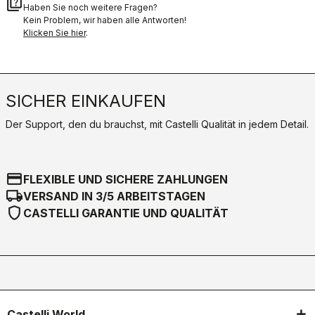
quiz
Haben Sie noch weitere Fragen?
Kein Problem, wir haben alle Antworten!
Klicken Sie hier
.
SICHER EINKAUFEN
Der Support, den du brauchst, mit Castelli Qualität in jedem Detail.
credit_card
FLEXIBLE UND SICHERE ZAHLUNGEN
local_shipping
VERSAND IN 3/5 ARBEITSTAGEN
shield
CASTELLI GARANTIE UND QUALITÄT
Castelli World